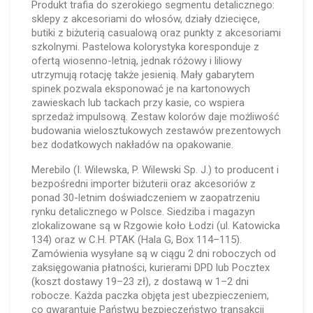
Produkt trafia do szerokiego segmentu detalicznego:
sklepy z akcesoriami do włosów, działy dziecięce,
butiki z biżuterią casualową oraz punkty z akcesoriami
szkolnymi. Pastelowa kolorystyka koresponduje z
ofertą wiosenno-letnią, jednak różowy i liliowy
utrzymują rotację także jesienią. Mały gabarytem
spinek pozwala eksponować je na kartonowych
zawieskach lub tackach przy kasie, co wspiera
sprzedaż impulsową. Zestaw kolorów daje możliwość
budowania wielosztukowych zestawów prezentowych
bez dodatkowych nakładów na opakowanie.
Merebilo (I. Wilewska, P. Wilewski Sp. J.) to producent i
bezpośredni importer biżuterii oraz akcesoriów z
ponad 30-letnim doświadczeniem w zaopatrzeniu
rynku detalicznego w Polsce. Siedziba i magazyn
zlokalizowane są w Rzgowie koło Łodzi (ul. Katowicka
134) oraz w C.H. PTAK (Hala G, Box 114–115).
Zamówienia wysyłane są w ciągu 2 dni roboczych od
zaksięgowania płatności, kurierami DPD lub Pocztex
(koszt dostawy 19–23 zł), z dostawą w 1–2 dni
robocze. Każda paczka objęta jest ubezpieczeniem,
co gwarantuje Państwu bezpieczeństwo transakcji