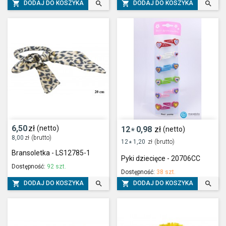




DODAJ DO KOSZYKA
DODAJ DO KOSZYKA
6,50
zł
(netto)
12
0,98
zł
(netto)
*
8,00
zł
(brutto)
12
1,20
zł
(brutto)
*
Bransoletka - LS12785-1
Pyki dziecięce - 20706CC
Dostępność:
92 szt.
Dostępność:
38 szt.




DODAJ DO KOSZYKA
DODAJ DO KOSZYKA