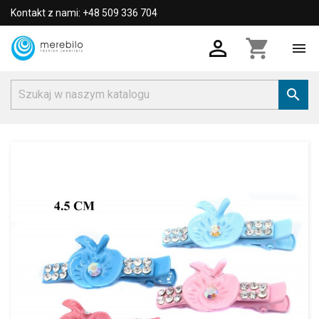
Kontakt z nami: +48 509 336 704

shopping_cart

