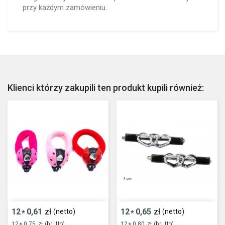
przy każdym zamówieniu.
Klienci którzy zakupili ten produkt kupili również:
12
0,61
zł
12
0,65
zł
(netto)
(netto)
*
*
12
0,75
zł
(brutto)
12
0,80
zł
(brutto)