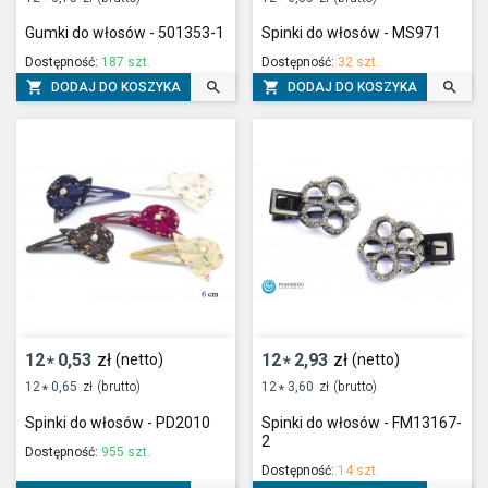
*
*
Gumki do włosów - 501353-1
Spinki do włosów - MS971
Dostępność:
187 szt.
Dostępność:
32 szt.




DODAJ DO KOSZYKA
DODAJ DO KOSZYKA
12
0,53
zł
12
2,93
zł
(netto)
(netto)
*
*
12
0,65
zł
(brutto)
12
3,60
zł
(brutto)
*
*
Spinki do włosów - PD2010
Spinki do włosów - FM13167-
2
Dostępność:
955 szt.
Dostępność:
14 szt.