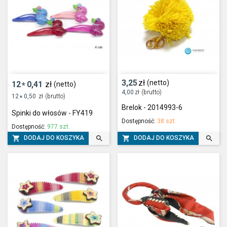
3,25
zł
(netto)
12
0,41
zł
(netto)
*
4,00
zł
(brutto)
12
0,50
zł
(brutto)
*
Brelok - 2014993-6
Spinki do włosów - FY419
Dostępność:
38 szt.
Dostępność:
977 szt.




DODAJ DO KOSZYKA
DODAJ DO KOSZYKA