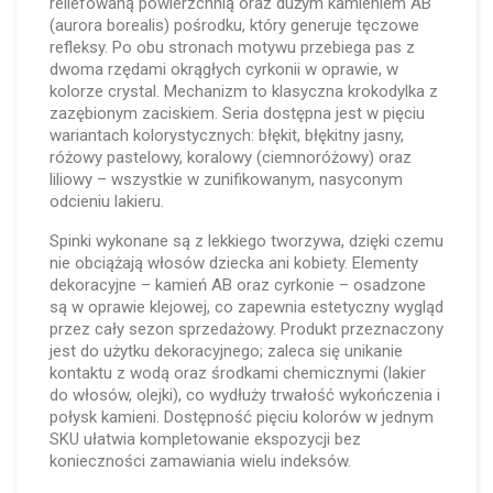
reliefowaną powierzchnią oraz dużym kamieniem AB
(aurora borealis) pośrodku, który generuje tęczowe
refleksy. Po obu stronach motywu przebiega pas z
dwoma rzędami okrągłych cyrkonii w oprawie, w
kolorze crystal. Mechanizm to klasyczna krokodylka z
zazębionym zaciskiem. Seria dostępna jest w pięciu
wariantach kolorystycznych: błękit, błękitny jasny,
różowy pastelowy, koralowy (ciemnoróżowy) oraz
liliowy – wszystkie w zunifikowanym, nasyconym
odcieniu lakieru.
Spinki wykonane są z lekkiego tworzywa, dzięki czemu
nie obciążają włosów dziecka ani kobiety. Elementy
dekoracyjne – kamień AB oraz cyrkonie – osadzone
są w oprawie klejowej, co zapewnia estetyczny wygląd
przez cały sezon sprzedażowy. Produkt przeznaczony
jest do użytku dekoracyjnego; zaleca się unikanie
kontaktu z wodą oraz środkami chemicznymi (lakier
do włosów, olejki), co wydłuży trwałość wykończenia i
połysk kamieni. Dostępność pięciu kolorów w jednym
SKU ułatwia kompletowanie ekspozycji bez
konieczności zamawiania wielu indeksów.