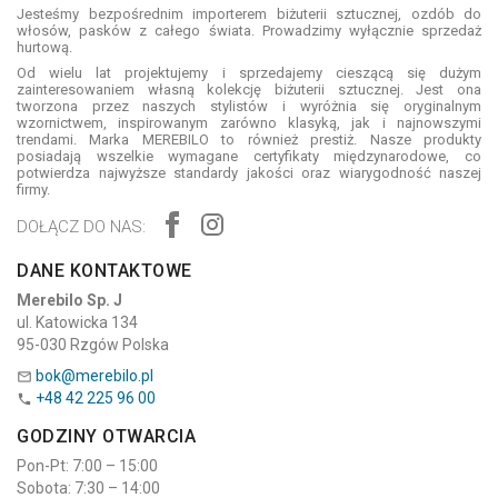
Jesteśmy bezpośrednim importerem biżuterii sztucznej, ozdób do
włosów, pasków z całego świata. Prowadzimy wyłącznie sprzedaż
hurtową.
Od wielu lat projektujemy i sprzedajemy cieszącą się dużym
zainteresowaniem własną kolekcję biżuterii sztucznej. Jest ona
tworzona przez naszych stylistów i wyróżnia się oryginalnym
wzornictwem, inspirowanym zarówno klasyką, jak i najnowszymi
trendami. Marka MEREBILO to również prestiż. Nasze produkty
posiadają wszelkie wymagane certyfikaty międzynarodowe, co
potwierdza najwyższe standardy jakości oraz wiarygodność naszej
firmy.
DOŁĄCZ DO NAS:
DANE KONTAKTOWE
Merebilo Sp. J
ul. Katowicka 134
95-030 Rzgów Polska
bok@merebilo.pl

+48 42 225 96 00

GODZINY OTWARCIA
Pon-Pt: 7:00 – 15:00
Sobota: 7:30 – 14:00