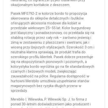
naturalnej, co ogranicza ryzyko odbarwień przy
okazjonalnym kontakcie z deszczem.
Pasek MF0792-2 w kolorze bordo to propozycja
skierowana do sklepów detalicznych i butików
oferujących akcesoria modowe dla kobiet w
przedziale wiekowym 25–55 lat. Kolor burgundowy
jest klasyczny i ponadsezonowy, co przekłada się na
stabilną rotację przez cały rok – zarówno jesienią i
zimą w zestawieniu z płaszczami i swetrami, jak i
wiosną przy lżejszych stylizacjach. Szerokość 3 cm i
neutralna klamra sprawiają, że produkt trafia do
szerokiego profilu klientek. Pasek dobrze prezentuje
się na ekspozytorach pionowych i poziomych, a
kolorystyka bordo wyróżnia go na tle standardowych
czarnych i beżowych modeli, zwiększając
zauważalność na półce. Regularna dostępność w
hurtowni Merebilo umożliwia uzupełnianie stanów
magazynowych bez ryzyka długich przerw w
sprzedaży.
Merebilo I. Wilewska, P. Wilewski Sp. J. to firma z
ponad 30-letnim doświadczeniem jako producent i