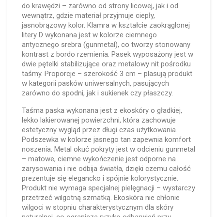
do krawędzi – zarówno od strony licowej, jak i od
wewnątrz, gdzie materiał przyjmuje ciepły,
jasnobrązowy kolor. Klamra w kształcie zaokrąglonej
litery D wykonana jest w kolorze ciemnego
antycznego srebra (gunmetal), co tworzy stonowany
kontrast z bordo rzemienia. Pasek wyposażony jest w
dwie pętelki stabilizujące oraz metalowy nit pośrodku
taśmy. Proporcje – szerokość 3 cm – plasują produkt
w kategorii pasków uniwersalnych, pasujących
zarówno do spodni, jak i sukienek czy płaszczy.
Taśma paska wykonana jest z ekoskóry o gładkiej,
lekko lakierowanej powierzchni, która zachowuje
estetyczny wygląd przez długi czas użytkowania.
Podszewka w kolorze jasnego tan zapewnia komfort
noszenia. Metal okuć pokryty jest w odcieniu gunmetal
– matowe, ciemne wykończenie jest odporne na
zarysowania i nie odbija światła, dzięki czemu całość
prezentuje się elegancko i spójnie kolorystycznie.
Produkt nie wymaga specjalnej pielęgnacji – wystarczy
przetrzeć wilgotną szmatką. Ekoskóra nie chłonie
wilgoci w stopniu charakterystycznym dla skóry