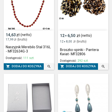
14,63
zł
(netto)
12
6,50
zł
(netto)
*
17,99
zł
(brutto)
12
8,00
zł
(brutto)
*
Naszyjnik Merebilo Stal 316L
Broszko-spinki - Pantera
- MF32634G-3
Kwiat- MF32806
Dostępność:
111 szt.
Dostępność:
292 szt.




DODAJ DO KOSZYKA
DODAJ DO KOSZYKA