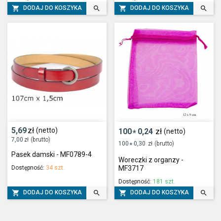




DODAJ DO KOSZYKA
DODAJ DO KOSZYKA
5,69
zł
(netto)
100
0,24
zł
(netto)
*
7,00
zł
(brutto)
100
0,30
zł
(brutto)
*
Pasek damski - MF0789-4
Woreczki z organzy -
Dostępność:
34 szt.
MF3717
Dostępność:
181 szt.




DODAJ DO KOSZYKA
DODAJ DO KOSZYKA