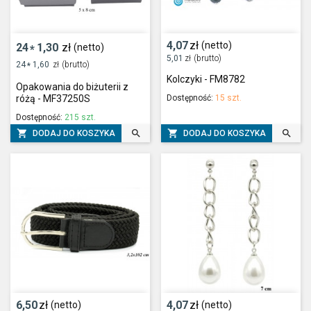
4,07
zł
(netto)
24
1,30
zł
(netto)
*
5,01
zł
(brutto)
24
1,60
zł
(brutto)
*
Kolczyki - FM8782
Opakowania do biżuterii z
Dostępność:
15 szt.
różą - MF37250S
Dostępność:
215 szt.




DODAJ DO KOSZYKA
DODAJ DO KOSZYKA
6,50
zł
4,07
zł
(netto)
(netto)