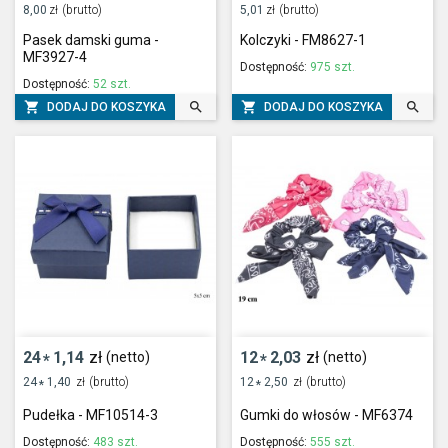
8,00
zł
(brutto)
5,01
zł
(brutto)
Pasek damski guma -
Kolczyki - FM8627-1
MF3927-4
Dostępność:
975 szt.
Dostępność:
52 szt.




DODAJ DO KOSZYKA
DODAJ DO KOSZYKA
24
1,14
zł
12
2,03
zł
(netto)
(netto)
*
*
24
1,40
zł
(brutto)
12
2,50
zł
(brutto)
*
*
Pudełka - MF10514-3
Gumki do włosów - MF6374
Dostępność:
483 szt.
Dostępność:
555 szt.