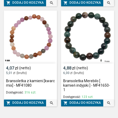




DODAJ DO KOSZYKA
DODAJ DO KOSZYKA
4,07
zł
4,88
zł
(netto)
(netto)
5,01
zł
(brutto)
6,00
zł
(brutto)
Bransoletka z kamieni [kwarc
Bransoletka Merebilo [
mix] - MF41080
kamień indyjski ] - MF41650-
1
Dostępność:
316 szt.
Dostępność:
123 szt.




DODAJ DO KOSZYKA
DODAJ DO KOSZYKA