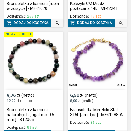
Bransoletka z kamieni [rubin
Kolczyki CM Miedź
w zoisycie] - MF41070
pozłacana 14k - MF42241
Dostępność:
265 szt.
Dostępność:
17 szt.




DODAJ DO KOSZYKA
DODAJ DO KOSZYKA
NOWY PRODUKT
9,76
zł
6,50
zł
(netto)
(netto)
12,00
zł
(brutto)
8,00
zł
(brutto)
Bransoletka z kamieni
Bransoletka Merebilo Stal
naturalnych [ agat mix 0,6
316L [ametyst] - MF41988-A
mm ] - B12006
Dostępność:
86 szt.
Dostępność:
83 szt.