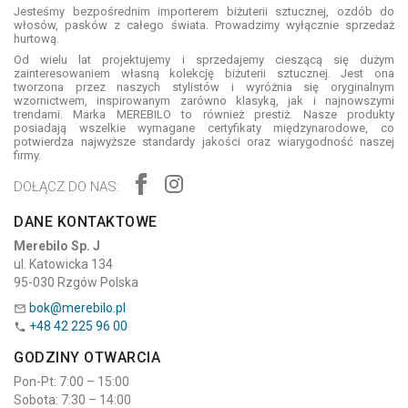
Jesteśmy bezpośrednim importerem biżuterii sztucznej, ozdób do
włosów, pasków z całego świata. Prowadzimy wyłącznie sprzedaż
hurtową.
Od wielu lat projektujemy i sprzedajemy cieszącą się dużym
zainteresowaniem własną kolekcję biżuterii sztucznej. Jest ona
tworzona przez naszych stylistów i wyróżnia się oryginalnym
wzornictwem, inspirowanym zarówno klasyką, jak i najnowszymi
trendami. Marka MEREBILO to również prestiż. Nasze produkty
posiadają wszelkie wymagane certyfikaty międzynarodowe, co
potwierdza najwyższe standardy jakości oraz wiarygodność naszej
firmy.
DOŁĄCZ DO NAS:
DANE KONTAKTOWE
Merebilo Sp. J
ul. Katowicka 134
95-030 Rzgów Polska
bok@merebilo.pl

+48 42 225 96 00

GODZINY OTWARCIA
Pon-Pt: 7:00 – 15:00
Sobota: 7:30 – 14:00