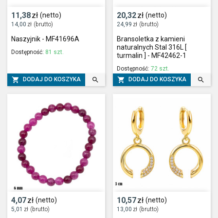
11,38
zł
20,32
zł
(netto)
(netto)
14,00
zł
(brutto)
24,99
zł
(brutto)
Naszyjnik - MF41696A
Bransoletka z kamieni
naturalnych Stal 316L [
Dostępność:
81 szt.
turmalin ] - MF42462-1
Dostępność:
72 szt.




DODAJ DO KOSZYKA
DODAJ DO KOSZYKA
4,07
zł
10,57
zł
(netto)
(netto)
5,01
zł
(brutto)
13,00
zł
(brutto)