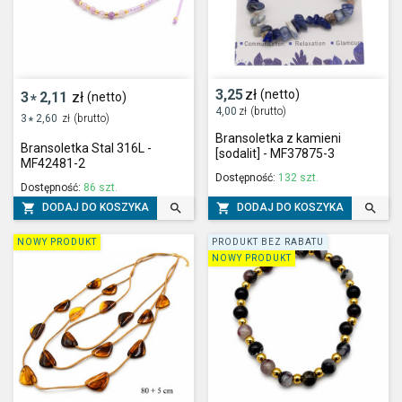
3,25
zł
(netto)
3
2,11
zł
(netto)
*
4,00
zł
(brutto)
3
2,60
zł
(brutto)
*
Bransoletka z kamieni
Bransoletka Stal 316L -
[sodalit] - MF37875-3
MF42481-2
Dostępność:
132 szt.
Dostępność:
86 szt.




DODAJ DO KOSZYKA
DODAJ DO KOSZYKA
NOWY PRODUKT
PRODUKT BEZ RABATU
NOWY PRODUKT