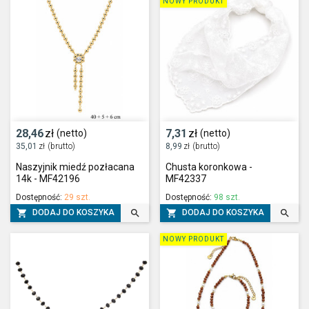
NOWY PRODUKT
28,46
zł
7,31
zł
(netto)
(netto)
35,01
zł
(brutto)
8,99
zł
(brutto)
Naszyjnik miedź pozłacana
Chusta koronkowa -
14k - MF42196
MF42337
Dostępność:
29 szt.
Dostępność:
98 szt.




DODAJ DO KOSZYKA
DODAJ DO KOSZYKA
NOWY PRODUKT