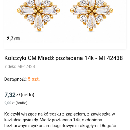
Kolczyki CM Miedź pozłacana 14k - MF42438
Indeks
MF42438
5 szt.
Dostępność:
7,32
zł
(netto)
9,00
zł
(brutto)
Kolczyki wiszące na kółeczku z zapięciem, z zawieszką w
kształcie gwiazdy. Miedź pozłacana 14k, ozdobiona
bezbarwnymi cyrkoniami bagietowymi i okrągłymi. Długość