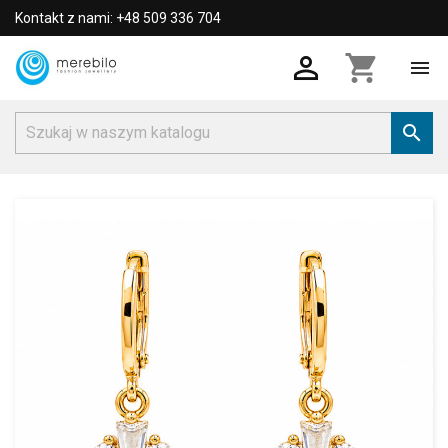
Kontakt z nami: +48 509 336 704

shopping_cart

