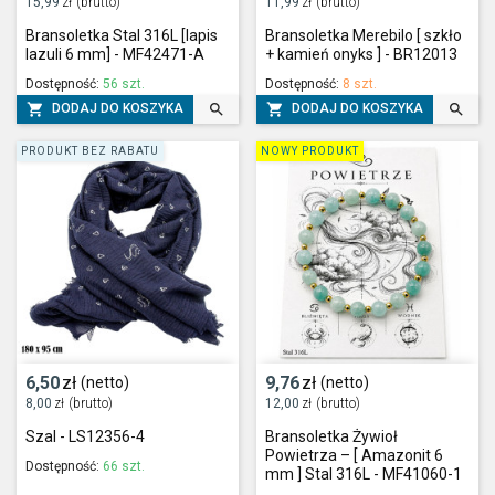
15,99
zł
(brutto)
11,99
zł
(brutto)
Bransoletka Stal 316L [lapis
Bransoletka Merebilo [ szkło
lazuli 6 mm] - MF42471-A
+ kamień onyks ] - BR12013
Dostępność:
56 szt.
Dostępność:
8 szt.




DODAJ DO KOSZYKA
DODAJ DO KOSZYKA
PRODUKT BEZ RABATU
NOWY PRODUKT
6,50
zł
9,76
zł
(netto)
(netto)
8,00
zł
(brutto)
12,00
zł
(brutto)
Szal - LS12356-4
Bransoletka Żywioł
Powietrza – [ Amazonit 6
Dostępność:
66 szt.
mm ] Stal 316L - MF41060-1