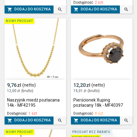
Dostępność:
2 szt.




DODAJ DO KOSZYKA
DODAJ DO KOSZYKA
NOWY PRODUKT
9,76
zł
12,20
zł
(netto)
(netto)
12,00
zł
(brutto)
15,01
zł
(brutto)
Naszyjnik miedź pozłacana
Pierścionek Xuping
14k - MF42195
pozłacany 18k - MF40397
Dostępność:
1 szt.
Dostępność:
8 szt.




DODAJ DO KOSZYKA
DODAJ DO KOSZYKA
NOWY PRODUKT
PRODUKT BEZ RABATU