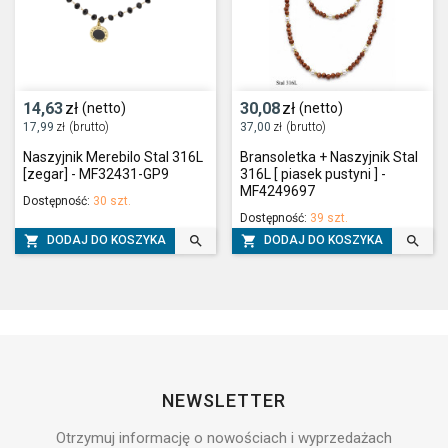
14,63
zł
30,08
zł
(netto)
(netto)
17,99
zł
(brutto)
37,00
zł
(brutto)
Naszyjnik Merebilo Stal 316L
Bransoletka + Naszyjnik Stal
[zegar] - MF32431-GP9
316L [ piasek pustyni ] -
MF4249697
Dostępność:
30 szt.
Dostępność:
39 szt.




DODAJ DO KOSZYKA
DODAJ DO KOSZYKA
NEWSLETTER
Otrzymuj informację o nowościach i wyprzedażach