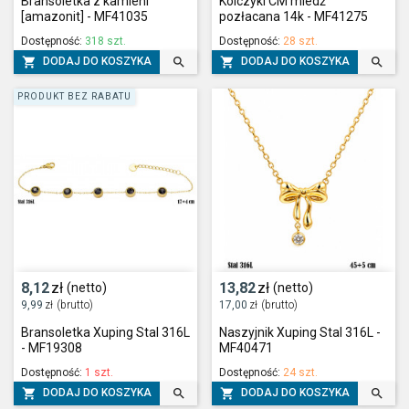
Bransoletka z kamieni
Kolczyki CM miedź
[amazonit] - MF41035
pozłacana 14k - MF41275
Dostępność:
318 szt.
Dostępność:
28 szt.




DODAJ DO KOSZYKA
DODAJ DO KOSZYKA
PRODUKT BEZ RABATU
8,12
zł
13,82
zł
(netto)
(netto)
9,99
zł
(brutto)
17,00
zł
(brutto)
Bransoletka Xuping Stal 316L
Naszyjnik Xuping Stal 316L -
- MF19308
MF40471
Dostępność:
1 szt.
Dostępność:
24 szt.




DODAJ DO KOSZYKA
DODAJ DO KOSZYKA