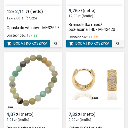
9,76
zł
(netto)
12
2,11
zł
(netto)
*
12,00
zł
(brutto)
12
2,60
zł
(brutto)
*
Bransoletka miedź
Opaski do włosów - MF32647
pozłacana 14k - MF42420
Dostępność:
137 szt.
Dostępność:
11 szt.




DODAJ DO KOSZYKA
DODAJ DO KOSZYKA
4,07
zł
7,32
zł
(netto)
(netto)
5,01
zł
(brutto)
9,00
zł
(brutto)