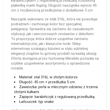
karabińczykiem z regulowaną przedłużką ozdobioną
plakietką marki Xuping. Długość naszyjnika wynosi 45
cm z możliwością przedłużenia o dodatkowe 5 cm.
Naszyjnik wykonano ze stali 316L, która nie powoduje
podrażnień i zachowuje kolor bez specjalnej
pielęgnacji. Sprawdza się zarówno do casualowych
stylizacji, jak i wieczorowych zestawów z dekoltem.
To propozycja, która dobrze uzupełnia zarówno
minimalistyczne, jak i klasyczne looki. Sklep
internetowy szukający biżuterii w stylu subtelnej
elegancji znajdzie tu gotowy produkt na każdą okazję.
Oferta dostępna przez hurtownię Merebilo pozwala na
szybkie uzupełnienie asortymentu o sprawdzone
modele.
Materiał: stal 316L w złotym kolorze
Długość: 45 cm + przedłużka 5 cm
Zawieszka: perła w mlecznym odcieniu z trzema
złotymi kulkami
Zapięcie: karabińczyk z regulowaną przedłużką
Łańcuszek: typ snake