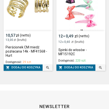
10,57
zł
(netto)
12
0,49
zł
(netto)
*
13,00
zł
(brutto)
12
0,60
zł
(brutto)
*
Pierścionek CM miedź
Spinki do włosów -
pozłacana 14k - MF41568 -
MF15192C
Hurt
Dostępność:
220 szt.
Dostępność:
29 szt.




DODAJ DO KOSZYKA
DODAJ DO KOSZYKA
NEWSLETTER