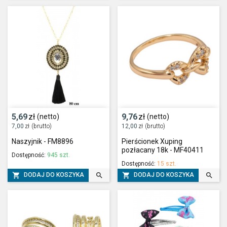
5,69
zł
9,76
zł
(netto)
(netto)
7,00
zł
(brutto)
12,00
zł
(brutto)
Naszyjnik - FM8896
Pierścionek Xuping
pozłacany 18k - MF40411
Dostępność:
945 szt.
Dostępność:
15 szt.




DODAJ DO KOSZYKA
DODAJ DO KOSZYKA