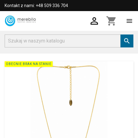
Kontakt z nami: +48 509 336 704

shopping_cart


OBECNIE BRAK NA STANIE