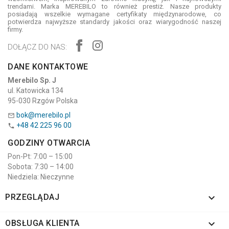
trendami. Marka MEREBILO to również prestiż. Nasze produkty
posiadają wszelkie wymagane certyfikaty międzynarodowe, co
potwierdza najwyższe standardy jakości oraz wiarygodność naszej
firmy.
DOŁĄCZ DO NAS:
DANE KONTAKTOWE
Merebilo Sp. J
ul. Katowicka 134
95-030 Rzgów Polska
bok@merebilo.pl

+48 42 225 96 00

GODZINY OTWARCIA
Pon-Pt: 7:00 – 15:00
Sobota: 7:30 – 14:00
Niedziela: Nieczynne

PRZEGLĄDAJ

OBSŁUGA KLIENTA