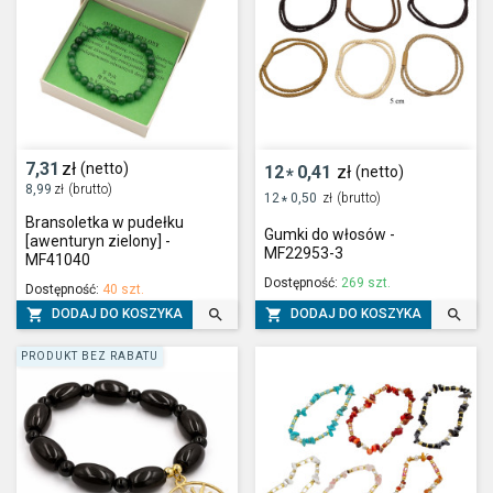
7,31
zł
(netto)
12
0,41
zł
(netto)
*
8,99
zł
(brutto)
12
0,50
zł
(brutto)
*
Bransoletka w pudełku
Gumki do włosów -
[awenturyn zielony] -
MF22953-3
MF41040
Dostępność:
269 szt.
Dostępność:
40 szt.




DODAJ DO KOSZYKA
DODAJ DO KOSZYKA
PRODUKT BEZ RABATU