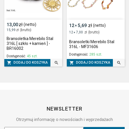
13,00
zł
(netto)
12
5,69
zł
(netto)
*
15,99
zł
(brutto)
12
7,00
zł
(brutto)
*
Bransoletka Merebilo Stal
Bransoletki Merebilo Stal
316L [ szkło + kamień ] -
316L - MF31606
BR16002
Dostępność:
285 szt.
Dostępność:
45 szt.




DODAJ DO KOSZYKA
DODAJ DO KOSZYKA
NEWSLETTER
Otrzymuj informację o nowościach i wyprzedażach