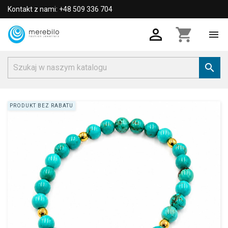
Kontakt z nami: +48 509 336 704

shopping_cart


PRODUKT BEZ RABATU