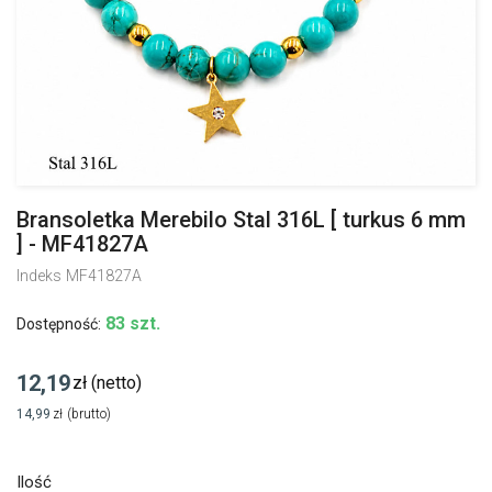
Bransoletka Merebilo Stal 316L [ turkus 6 mm
] - MF41827A
Indeks
MF41827A
83 szt.
Dostępność:
12,19
zł
(netto)
14,99
zł
(brutto)
Ilość