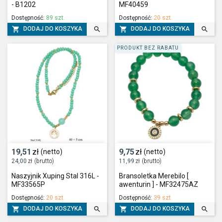
- B1202
MF40459
Dostępność:
89 szt.
Dostępność:
20 szt.




DODAJ DO KOSZYKA
DODAJ DO KOSZYKA
PRODUKT BEZ RABATU
19,51
zł
9,75
zł
(netto)
(netto)
24,00
zł
(brutto)
11,99
zł
(brutto)
Naszyjnik Xuping Stal 316L -
Bransoletka Merebilo [
MF33565P
awenturin ] - MF32475AZ
Dostępność:
20 szt.
Dostępność:
39 szt.




DODAJ DO KOSZYKA
DODAJ DO KOSZYKA