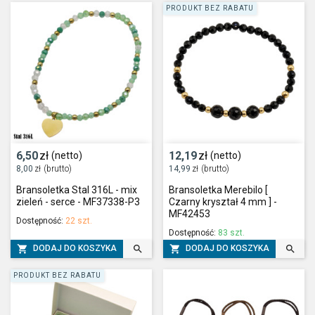
PRODUKT BEZ RABATU
6,50
zł
12,19
zł
(netto)
(netto)
8,00
zł
(brutto)
14,99
zł
(brutto)
Bransoletka Stal 316L - mix
Bransoletka Merebilo [
zieleń - serce - MF37338-P3
Czarny kryształ 4 mm ] -
MF42453
Dostępność:
22 szt.
Dostępność:
83 szt.




DODAJ DO KOSZYKA
DODAJ DO KOSZYKA
PRODUKT BEZ RABATU