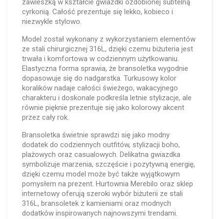
zawieszką w kształcie gwiazdki ozdobionej subtelną
cyrkonią. Całość prezentuje się lekko, kobieco i
niezwykle stylowo.
Model został wykonany z wykorzystaniem elementów
ze stali chirurgicznej 316L, dzięki czemu biżuteria jest
trwała i komfortowa w codziennym użytkowaniu.
Elastyczna forma sprawia, że bransoletka wygodnie
dopasowuje się do nadgarstka. Turkusowy kolor
koralików nadaje całości świeżego, wakacyjnego
charakteru i doskonale podkreśla letnie stylizacje, ale
równie pięknie prezentuje się jako kolorowy akcent
przez cały rok.
Bransoletka świetnie sprawdzi się jako modny
dodatek do codziennych outfitów, stylizacji boho,
plażowych oraz casualowych. Delikatna gwiazdka
symbolizuje marzenia, szczęście i pozytywną energię,
dzięki czemu model może być także wyjątkowym
pomysłem na prezent. Hurtownia Merebilo oraz sklep
internetowy oferują szeroki wybór biżuterii ze stali
316L, bransoletek z kamieniami oraz modnych
dodatków inspirowanych najnowszymi trendami.