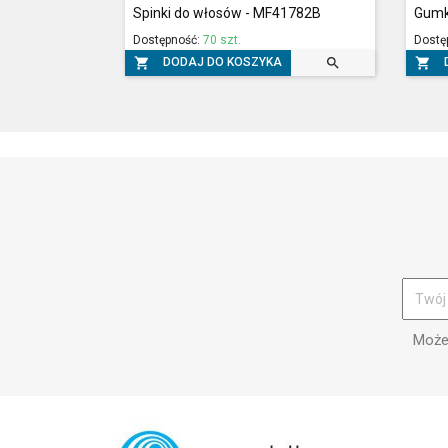
Spinki do włosów - MF41782B
Gumk
Dostępność:
70 szt.
Dostę



DODAJ DO KOSZYKA
Możes