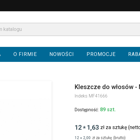
A
O FIRMIE
NOWOŚCI
PROMOCJE
RAB
Kleszcze do włosów -
Indeks
MF41666
89 szt.
Dostępność:
12
1,63
zł za sztukę
(nett
*
12
2,00
zł za sztukę
(brutto)
*