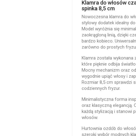
Klamra do włosów cza
spinka 8,5 cm
Nowoczesna klamra do wło
stylowy dodatek idealny do 
Model wyróżnia się minima
zaokrągloną linią, dzięki c
bardzo kobieco. Uniwersaln
zarówno do prostych fryzur,
Klamra została wykonana 
które pięknie odbija światł
Mocny mechanizm oraz odp
wygodnie upiąć włosy i zape
Rozmiar 8,5 cm sprawdzi si
codziennych fryzur.
Minimalistyczna forma ins
oraz klasyczną elegancją.
każdą stylizacją i stanowi
włosów.
Hurtownia ozdób do włosów
szeroki wybór modnych kla