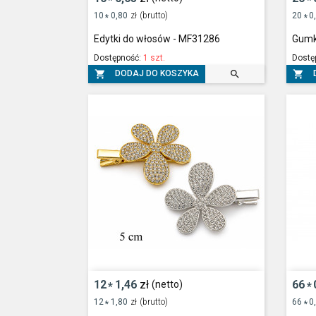
*
*
10
0,80
zł
(brutto)
20
0
*
*
Edytki do włosów - MF31286
Gumk
Dostępność:
1 szt.
Dostę



DODAJ DO KOSZYKA
12
1,46
zł
66
(netto)
*
*
12
1,80
zł
(brutto)
66
0
*
*