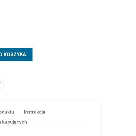
O KOSZYKA
oduktu
Instrukcja
a kupujących