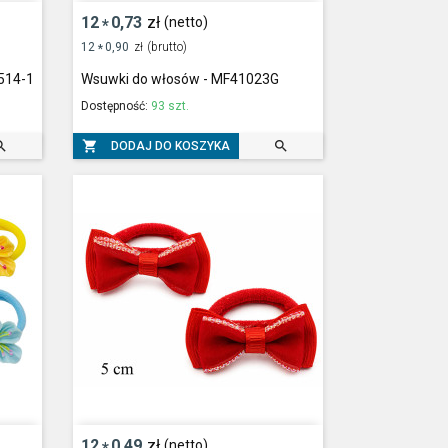
12
0,73
zł
(netto)
*
12
0,90
zł
(brutto)
*
0514-1
Wsuwki do włosów - MF41023G
Dostępność:
93 szt.



DODAJ DO KOSZYKA
12
0,49
zł
(netto)