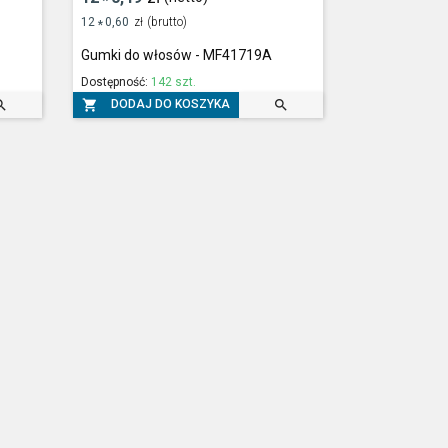
*
12
0,60
zł
(brutto)
*
Gumki do włosów - MF41719A
Dostępność:
142 szt.



DODAJ DO KOSZYKA