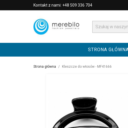
Kontakt z nami: +48 509 336 704
STRONA GŁÓWN
Strona główna
Kleszcze do włosów - MF41666