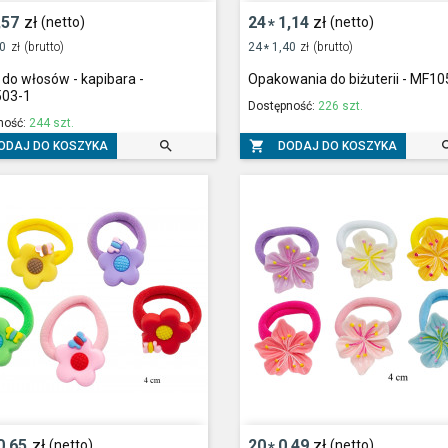
,57
zł
24
1,14
zł
(netto)
(netto)
*
70
zł
(brutto)
24
1,40
zł
(brutto)
*
do włosów - kapibara -
Opakowania do biżuterii - MF1
03-1
Dostępność:
226 szt.
ność:
244 szt.


ODAJ DO KOSZYKA
DODAJ DO KOSZYKA
0,65
zł
20
0,49
zł
(netto)
(netto)