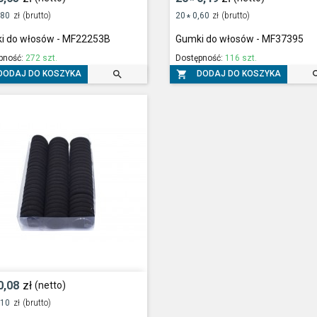
*
,80
zł
(brutto)
20
0,60
zł
(brutto)
*
i do włosów - MF22253B
Gumki do włosów - MF37395
pność:
272 szt.
Dostępność:
116 szt.


DODAJ DO KOSZYKA
DODAJ DO KOSZYKA
0,08
zł
(netto)
,10
zł
(brutto)