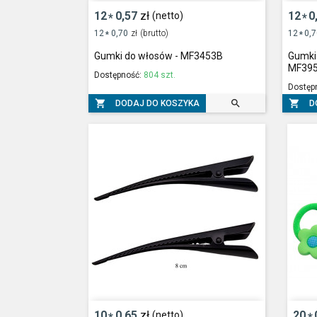
12
0,57
zł
12
0
(netto)
*
*
12
0,70
zł
(brutto)
12
0,
*
*
Gumki do włosów - MF3453B
Gumki 
MF395
Dostępność:
804 szt.
Dostęp



DODAJ DO KOSZYKA
D
10
0,65
zł
20
(netto)