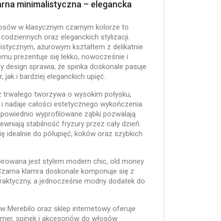
rna minimalistyczna – elegancka
sów w klasycznym czarnym kolorze to
codziennych oraz eleganckich stylizacji.
listycznym, ażurowym kształtem z delikatnie
zemu prezentuje się lekko, nowocześnie i
y design sprawia, że spinka doskonale pasuje
 jak i bardziej eleganckich upięć.
z trwałego tworzywa o wysokim połysku,
o i nadaje całości estetycznego wykończenia.
owiednio wyprofilowane ząbki pozwalają
wniają stabilność fryzury przez cały dzień.
ę idealnie do półupięć, koków oraz szybkich
pirowana jest stylem modern chic, old money
 Czarna klamra doskonale komponuje się z
 praktyczny, a jednocześnie modny dodatek do
 Merebilo oraz sklep internetowy oferuje
mer, spinek i akcesoriów do włosów