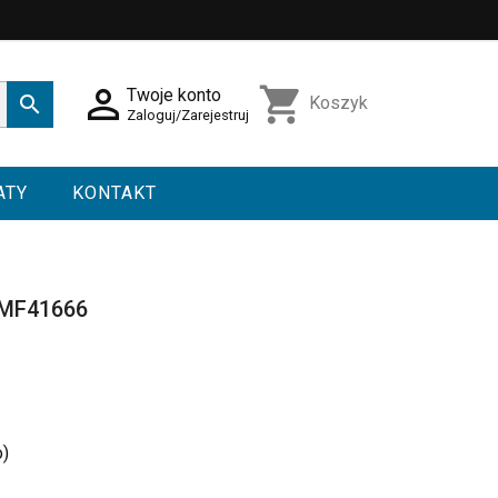

shopping_cart
Twoje konto

Koszyk
Zaloguj/Zarejestruj
ATY
KONTAKT
 MF41666
o)