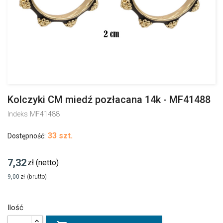
Kolczyki CM miedź pozłacana 14k - MF41488
Indeks
MF41488
33 szt.
Dostępność:
7,32
zł
(netto)
9,00
zł
(brutto)
Ilość