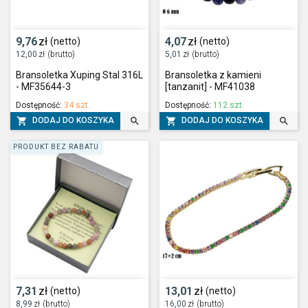
9,76
zł
4,07
zł
(netto)
(netto)
12,00
zł
(brutto)
5,01
zł
(brutto)
Bransoletka Xuping Stal 316L
Bransoletka z kamieni
- MF35644-3
[tanzanit] - MF41038
Dostępność:
34 szt.
Dostępność:
112 szt.




DODAJ DO KOSZYKA
DODAJ DO KOSZYKA
PRODUKT BEZ RABATU
7,31
zł
13,01
zł
(netto)
(netto)
8,99
zł
(brutto)
16,00
zł
(brutto)