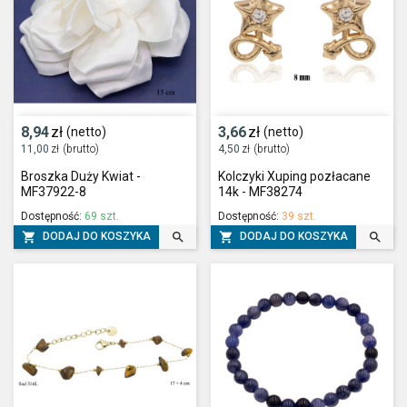
8,94
zł
3,66
zł
(netto)
(netto)
11,00
zł
(brutto)
4,50
zł
(brutto)
Broszka Duży Kwiat -
Kolczyki Xuping pozłacane
MF37922-8
14k - MF38274
Dostępność:
69 szt.
Dostępność:
39 szt.




DODAJ DO KOSZYKA
DODAJ DO KOSZYKA