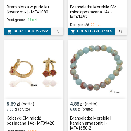
Bransoletka w pudełku
Bransoletka Merebilo CM
[kwarc mix] - MF41080
miedź pozłacana 14k -
MF41457
Dostępność:
46 szt.
Dostępność:
23 szt.




DODAJ DO KOSZYKA
DODAJ DO KOSZYKA
5,69
zł
4,88
zł
(netto)
(netto)
7,00
zł
(brutto)
6,00
zł
(brutto)
Kolczyki CM miedź
Bransoletka Merebilo [
pozłacana 14k - MF39420
kamień amazonit ] -
MF41650-2