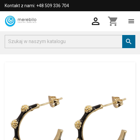
Kontakt z nami: +48 509 336 704

shopping_cart

