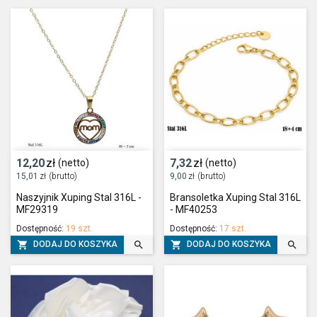
12,20
zł
7,32
zł
(netto)
(netto)
15,01
zł
(brutto)
9,00
zł
(brutto)
Naszyjnik Xuping Stal 316L -
Bransoletka Xuping Stal 316L
MF29319
- MF40253
Dostępność:
19 szt.
Dostępność:
17 szt.




DODAJ DO KOSZYKA
DODAJ DO KOSZYKA