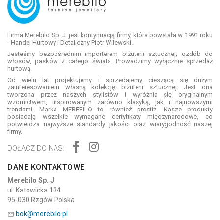
Firma Merebilo Sp. J. jest kontynuacją firmy, która powstała w 1991 roku
- Handel Hurtowy i Detaliczny Piotr Wilewski.
Jesteśmy bezpośrednim importerem biżuterii sztucznej, ozdób do
włosów, pasków z całego świata. Prowadzimy wyłącznie sprzedaż
hurtową.
Od wielu lat projektujemy i sprzedajemy cieszącą się dużym
zainteresowaniem własną kolekcję biżuterii sztucznej. Jest ona
tworzona przez naszych stylistów i wyróżnia się oryginalnym
wzornictwem, inspirowanym zarówno klasyką, jak i najnowszymi
trendami. Marka MEREBILO to również prestiż. Nasze produkty
posiadają wszelkie wymagane certyfikaty międzynarodowe, co
potwierdza najwyższe standardy jakości oraz wiarygodność naszej
firmy.
DOŁĄCZ DO NAS:
DANE KONTAKTOWE
Merebilo Sp. J
ul. Katowicka 134
95-030 Rzgów Polska
bok@merebilo.pl
