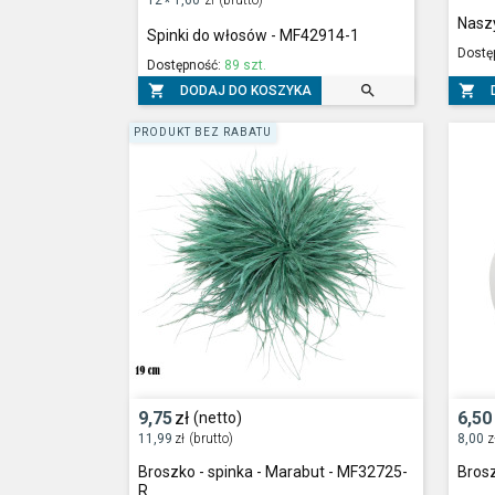
*
Naszy
Spinki do włosów - MF42914-1
Dostę
Dostępność:
89 szt.



DODAJ DO KOSZYKA
PRODUKT BEZ RABATU
9,75
zł
6,50
(netto)
11,99
zł
(brutto)
8,00
z
Broszko - spinka - Marabut - MF32725-
Bros
R