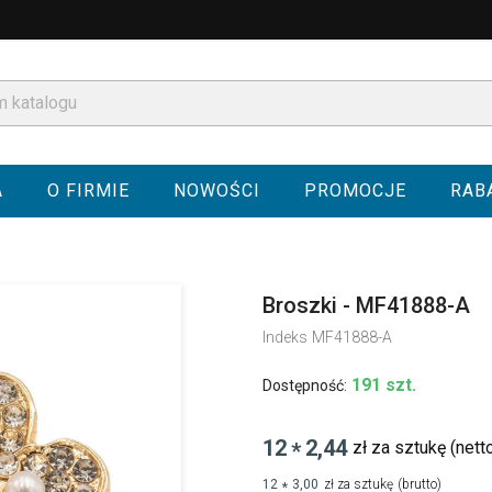
A
O FIRMIE
NOWOŚCI
PROMOCJE
RAB
Broszki - MF41888-A
Indeks
MF41888-A
191 szt.
Dostępność:
12
2,44
zł za sztukę
(nett
*
12
3,00
zł za sztukę
(brutto)
*