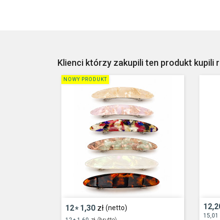
Klienci którzy zakupili ten produkt kupili 
NOWY PRODUKT
12,2
12
1,30
zł
(netto)
*
15,01
12
1,60
zł
(brutto)