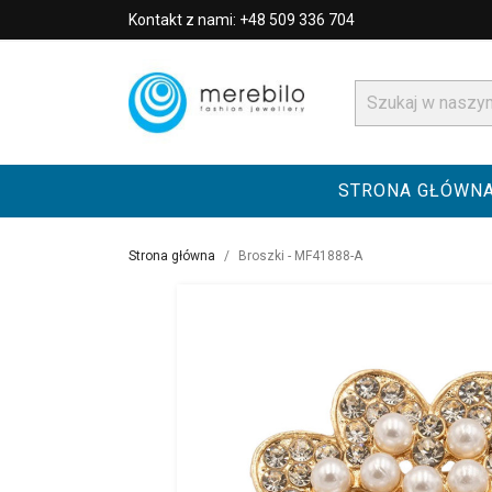
Kontakt z nami: +48 509 336 704
STRONA GŁÓWN
Strona główna
Broszki - MF41888-A