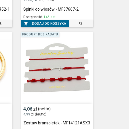
*
7452-1
Spinki do włosów - MF37667-2
Dostępność:
146 szt.



DODAJ DO KOSZYKA
PRODUKT BEZ RABATU
4,06
zł
(netto)
4,99
zł
(brutto)
Zestaw bransoletek - MF14121ASX3