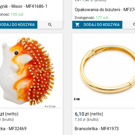
*
jnik - Wisior - MF41686-1
Opakowania do biżuterii - MF3
pność:
105 szt.
Dostępność:
177 szt.


DODAJ DO KOSZYKA
DODAJ DO KOSZYKA
zł
6,10
zł
(netto)
(netto)
ł
(brutto)
7,50
zł
(brutto)
zka - MF32469
Bransoletka - MF41973