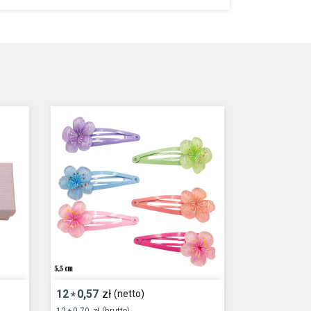
12
0,57
zł
(netto)
*
12
0,70
zł
(brutto)