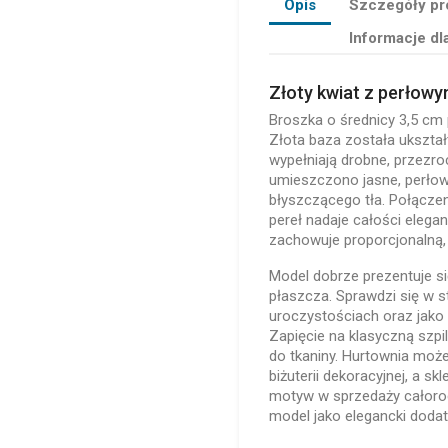
Opis
Szczegóły pr
Informacje dl
Złoty kwiat z perłow
Broszka o średnicy 3,5 cm
Złota baza została ukształ
wypełniają drobne, przezro
umieszczono jasne, perłow
błyszczącego tła. Połączen
pereł nadaje całości elegan
zachowuje proporcjonalną
Model dobrze prezentuje się
płaszcza. Sprawdzi się w s
uroczystościach oraz jako
Zapięcie na klasyczną szp
do tkaniny. Hurtownia może
biżuterii dekoracyjnej, a s
motyw w sprzedaży całoroc
model jako elegancki doda