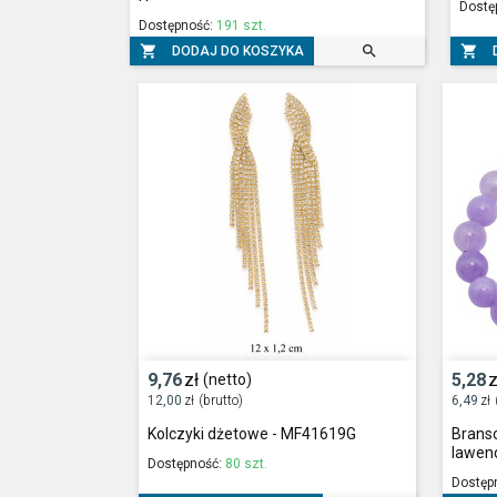
Dostę
Dostępność:
191 szt.



DODAJ DO KOSZYKA
9,76
zł
5,28
z
(netto)
12,00
zł
(brutto)
6,49
zł
Kolczyki dżetowe - MF41619G
Branso
lawen
Dostępność:
80 szt.
Dostęp