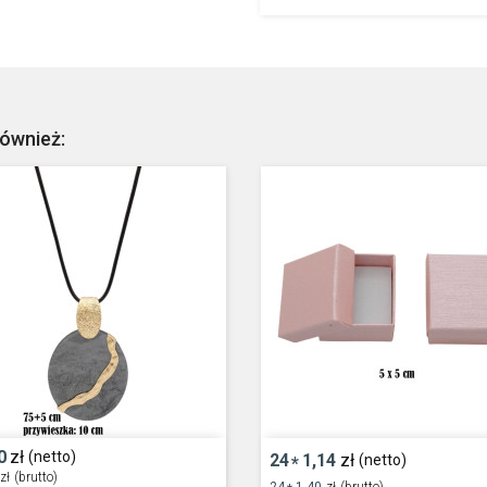
również:
0
zł
(netto)
24
1,14
zł
(netto)
*
zł
(brutto)
24
1,40
zł
(brutto)