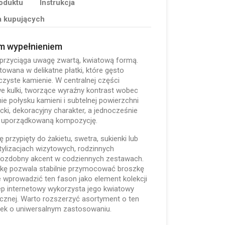
oduktu
Instrukcja
a kupujących
ym wypełnieniem
 przyciąga uwagę zwartą, kwiatową formą.
towana w delikatne płatki, które gęsto
czyste kamienie. W centralnej części
e kulki, tworzące wyraźny kontrast wobec
ie połysku kamieni i subtelnej powierzchni
cki, dekoracyjny charakter, a jednocześnie
, uporządkowaną kompozycję.
 przypięty do żakietu, swetra, sukienki lub
tylizacjach wizytowych, rodzinnych
 ozdobny akcent w codziennych zestawach.
ilkę pozwala stabilnie przymocować broszkę
 wprowadzić ten fason jako element kolekcji
klep internetowy wykorzysta jego kwiatowy
znej. Warto rozszerzyć asortyment o ten
tek o uniwersalnym zastosowaniu.