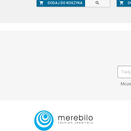



DODAJ DO KOSZYKA
D
Możes