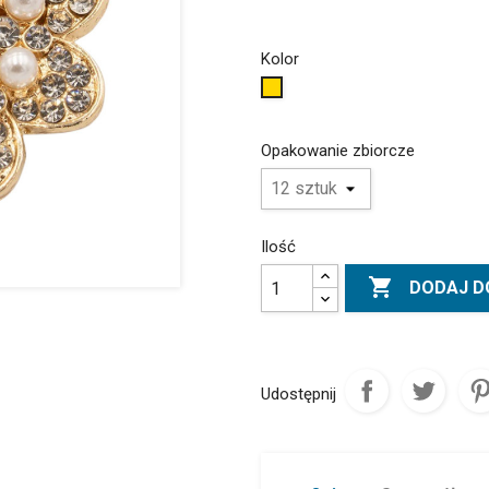
Kolor
Złoty
Opakowanie zbiorcze
Ilość

DODAJ D
Udostępnij