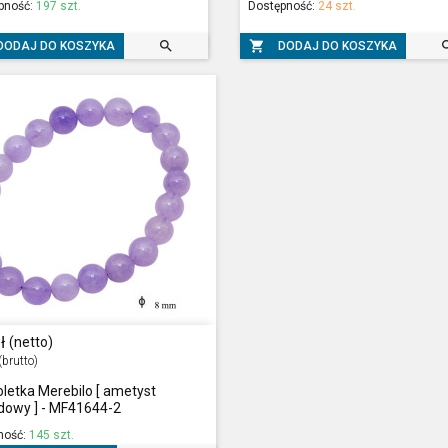
pność:
197 szt.
Dostępność:
24 szt.


DODAJ DO KOSZYKA
DODAJ DO KOSZYKA
ł
(netto)
(brutto)
letka Merebilo [ ametyst
dowy ] - MF41644-2
ność:
145 szt.