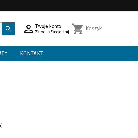

shopping_cart
Twoje konto

Koszyk
Zaloguj/Zarejestruj
ATY
KONTAKT
o)