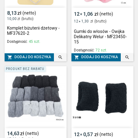
8,13
zł
(netto)
12
1,06
zł
(netto)
*
10,00
zł
(brutto)
12
1,30
zł
(brutto)
*
Komplet biżuterii dżetowy -
Gumki do włosów - Owijka
MF37620-2
Delikatny Welur - MF23450-
Dostępność:
45 szt.
15
Dostępność:
72 szt.




DODAJ DO KOSZYKA
DODAJ DO KOSZYKA
PRODUKT BEZ RABATU
14,63
zł
(netto)
12
0,57
zł
(netto)
*