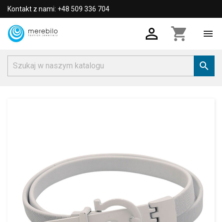
Kontakt z nami: +48 509 336 704

shopping_cart

