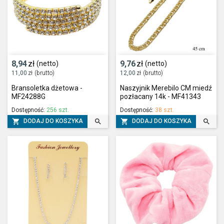
8,94
zł
9,76
zł
(netto)
(netto)
11,00
zł
(brutto)
12,00
zł
(brutto)
Bransoletka dżetowa -
Naszyjnik Merebilo CM miedź
MF24288G
pozłacany 14k - MF41343
Dostępność:
256 szt.
Dostępność:
38 szt.




DODAJ DO KOSZYKA
DODAJ DO KOSZYKA