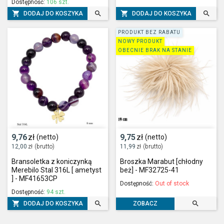
Dostępność:
106 szt.




DODAJ DO KOSZYKA
DODAJ DO KOSZYKA
PRODUKT BEZ RABATU
NOWY PRODUKT
OBECNIE BRAK NA STANIE
9,76
zł
9,75
zł
(netto)
(netto)
12,00
zł
(brutto)
11,99
zł
(brutto)
Bransoletka z koniczynką
Broszka Marabut [chłodny
Merebilo Stal 316L [ ametyst
beż] - MF32725-41
] - MF41653CP
Dostępność:
Out of stock
Dostępność:
94 szt.



DODAJ DO KOSZYKA
ZOBACZ