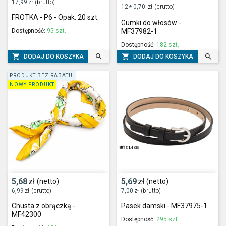
17,99
zł
(brutto)
12
0,70
zł
(brutto)
*
FROTKA - P6 - Opak. 20 szt.
Gumki do włosów -
Dostępność:
95 szt.
MF37982-1
Dostępność:
182 szt.




DODAJ DO KOSZYKA
DODAJ DO KOSZYKA
PRODUKT BEZ RABATU
NOWY PRODUKT
5,68
zł
5,69
zł
(netto)
(netto)
6,99
zł
(brutto)
7,00
zł
(brutto)
Chusta z obrączką -
Pasek damski - MF37975-1
MF42300
Dostępność:
295 szt.