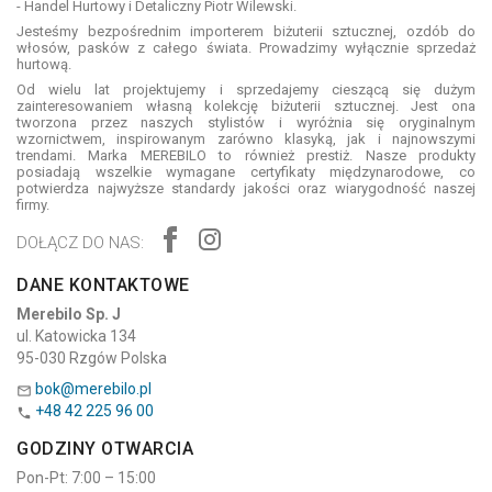
- Handel Hurtowy i Detaliczny Piotr Wilewski.
Jesteśmy bezpośrednim importerem biżuterii sztucznej, ozdób do
włosów, pasków z całego świata. Prowadzimy wyłącznie sprzedaż
hurtową.
Od wielu lat projektujemy i sprzedajemy cieszącą się dużym
zainteresowaniem własną kolekcję biżuterii sztucznej. Jest ona
tworzona przez naszych stylistów i wyróżnia się oryginalnym
wzornictwem, inspirowanym zarówno klasyką, jak i najnowszymi
trendami. Marka MEREBILO to również prestiż. Nasze produkty
posiadają wszelkie wymagane certyfikaty międzynarodowe, co
potwierdza najwyższe standardy jakości oraz wiarygodność naszej
firmy.
DOŁĄCZ DO NAS:
DANE KONTAKTOWE
Merebilo Sp. J
ul. Katowicka 134
95-030 Rzgów Polska
bok@merebilo.pl

+48 42 225 96 00

GODZINY OTWARCIA
Pon-Pt: 7:00 – 15:00