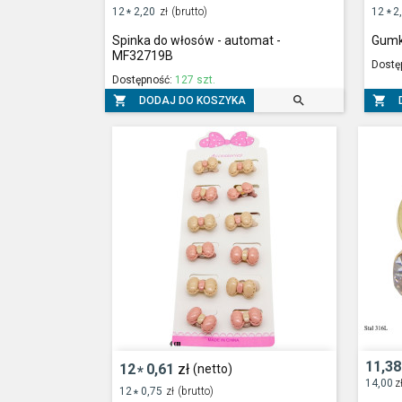
12
2,20
zł
(brutto)
12
2
*
*
Spinka do włosów - automat -
Gumk
MF32719B
Dostę
Dostępność:
127 szt.



DODAJ DO KOSZYKA
11,38
12
0,61
zł
(netto)
*
14,00
z
12
0,75
zł
(brutto)
*