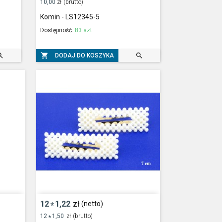
10,00
zł
(brutto)
Komin - LS12345-5
Dostępność:
83 szt.



DODAJ DO KOSZYKA
12
1,22
zł
(netto)
*
12
1,50
zł
(brutto)
*