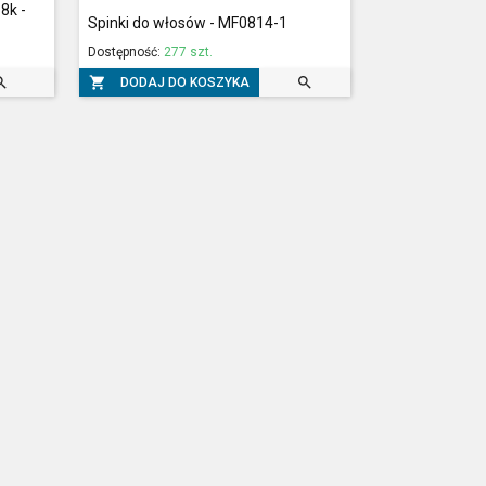
8k -
Spinki do włosów - MF0814-1
Dostępność:
277 szt.



DODAJ DO KOSZYKA