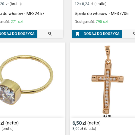
,20
zł
(brutto)
12
0,24
zł
(brutto)
*
i do włosów - MF32457
Spinki do włosów - MF37706
pność:
271 szt.
Dostępność:
795 szt.


DODAJ DO KOSZYKA
DODAJ DO KOSZYKA
zł
6,50
zł
(netto)
(netto)
ł
(brutto)
8,00
zł
(brutto)