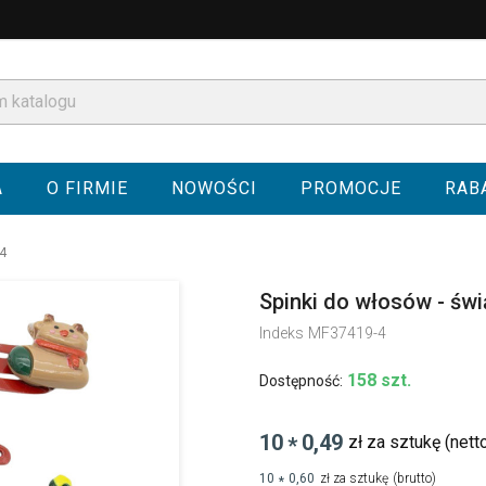
A
O FIRMIE
NOWOŚCI
PROMOCJE
RAB
-4
Spinki do włosów - św
Indeks
MF37419-4
158 szt.
Dostępność:
10
0,49
zł za sztukę
(nett
*
10
0,60
zł za sztukę
(brutto)
*