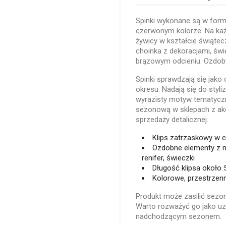
Spinki wykonane są w form
czerwonym kolorze. Na ka
żywicy w kształcie świątecz
choinka z dekoracjami, świe
brązowym odcieniu. Ozdob
Spinki sprawdzają się jak
okresu. Nadają się do styli
wyrazisty motyw tematyczn
sezonową w sklepach z akc
sprzedaży detalicznej.
Klips zatrzaskowy w 
Ozdobne elementy z m
renifer, świeczki
Długość klipsa około
Kolorowe, przestrzenn
Produkt może zasilić sez
Warto rozważyć go jako uzu
nadchodzącym sezonem.