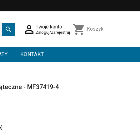

shopping_cart
Twoje konto

Koszyk
Zaloguj/Zarejestruj
ATY
KONTAKT
iąteczne - MF37419-4
o)