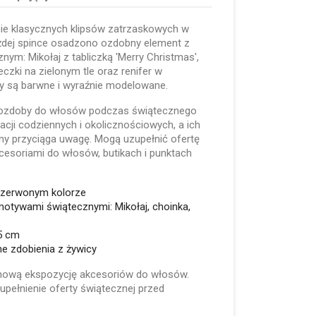
ie klasycznych klipsów zatrzaskowych w
żdej spince osadzono ozdobny element z
nym: Mikołaj z tabliczką 'Merry Christmas',
czki na zielonym tle oraz renifer w
y są barwne i wyraźnie modelowane.
o ozdoby do włosów podczas świątecznego
zacji codziennych i okolicznościowych, a ich
y przyciąga uwagę. Mogą uzupełnić ofertę
esoriami do włosów, butikach i punktach
czerwonym kolorze
otywami świątecznymi: Mikołaj, choinka,
 5 cm
e zdobienia z żywicy
onową ekspozycję akcesoriów do włosów.
pełnienie oferty świątecznej przed