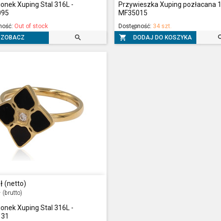
ionek Xuping Stal 316L -
Przywieszka Xuping pozłacana 1
095
MF35015
ność:
Out of stock
Dostępność:
34 szt.


DODAJ DO KOSZYKA
ZOBACZ
ł
(netto)
ł
(brutto)
ionek Xuping Stal 316L -
131