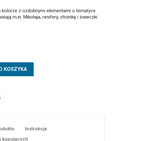
 kolorze z ozdobnymi elementami o tematyce
iają m.in. Mikołaja, renifery, choinkę i świeczki.
O KOSZYKA
oduktu
Instrukcja
a kupujących