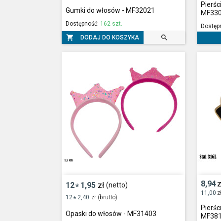
Pierśc
Gumki do włosów - MF32021
MF33
Dostępność:
162 szt.
Dostęp


DODAJ DO KOSZYKA
8,94
z
12
1,95
zł
(netto)
*
11,00
z
12
2,40
zł
(brutto)
*
Pierśc
Opaski do włosów - MF31403
MF38