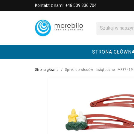
Kontakt z nami: +48 509 336 704
STRONA GŁÓWN
Strona główna
Spinki do włosów - świąteczne - MF37419