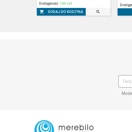
Dostępność:
189 szt.
Dostęp


DODAJ DO KOSZYKA
Możes