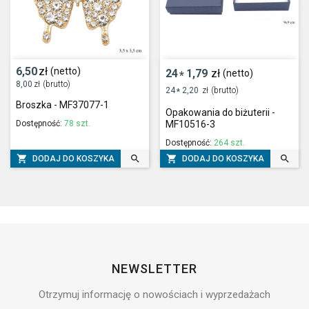
6,50
zł
(netto)
24
1,79
zł
(netto)
*
8,00
zł
(brutto)
24
2,20
zł
(brutto)
*
Broszka - MF37077-1
Opakowania do biżuterii -
Dostępność:
78 szt.
MF10516-3
Dostępność:
264 szt.




DODAJ DO KOSZYKA
DODAJ DO KOSZYKA
NEWSLETTER
Otrzymuj informację o nowościach i wyprzedażach