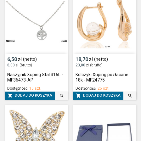
6,50
zł
18,70
zł
(netto)
(netto)
8,00
zł
(brutto)
23,00
zł
(brutto)
Naszyjnik Xuping Stal 316L -
Kolczyki Xuping pozłacane
MF36473-AP
18k - MF24775
Dostępność:
15 szt.
Dostępność:
25 szt.




DODAJ DO KOSZYKA
DODAJ DO KOSZYKA