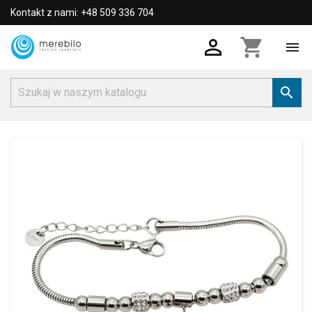
Kontakt z nami: +48 509 336 704

shopping_cart

