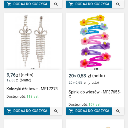




DODAJ DO KOSZYKA
DODAJ DO KOSZYKA
9,76
zł
(netto)
20
0,53
zł
(netto)
*
12,00
zł
(brutto)
20
0,65
zł
(brutto)
*
Kolczyki dżetowe - MF17273
Spinki do włosów - MF37655-
Dostępność:
113 szt.
C
Dostępność:
167 szt.




DODAJ DO KOSZYKA
DODAJ DO KOSZYKA