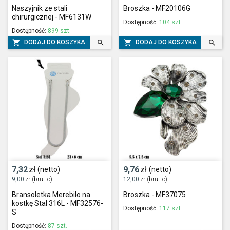
Naszyjnik ze stali
Broszka - MF20106G
chirurgicznej - MF6131W
Dostępność:
104 szt.
Dostępność:
899 szt.




DODAJ DO KOSZYKA
DODAJ DO KOSZYKA
7,32
zł
9,76
zł
(netto)
(netto)
9,00
zł
(brutto)
12,00
zł
(brutto)
Bransoletka Merebilo na
Broszka - MF37075
kostkę Stal 316L - MF32576-
Dostępność:
117 szt.
S
Dostępność:
87 szt.