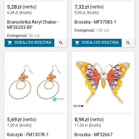
5,28
zł
7,32
zł
(netto)
(netto)
6,49
zł
(brutto)
9,00
zł
(brutto)
Bransoletka Akryl Chaber -
Broszka - MF37383-1
MF26333-BP
Dostępność:
140 szt.
Dostępność:
86 szt.




DODAJ DO KOSZYKA
DODAJ DO KOSZYKA
5,69
zł
8,94
zł
(netto)
(netto)
7,00
zł
(brutto)
11,00
zł
(brutto)
Kolczyki - FM13078-1
Broszka - MF32667