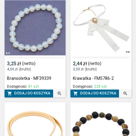
3,25
zł
2,44
zł
(netto)
(netto)
4,00
zł
(brutto)
3,00
zł
(brutto)
Bransoletka - MF39339
Krawatka - FM5786-2
Dostępność:
81 szt.
Dostępność:
228 szt.




DODAJ DO KOSZYKA
DODAJ DO KOSZYKA