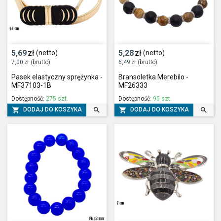
5,69
zł
5,28
zł
(netto)
(netto)
7,00
zł
(brutto)
6,49
zł
(brutto)
Pasek elastyczny sprężynka -
Bransoletka Merebilo -
MF37103-1B
MF26333
Dostępność:
275 szt.
Dostępność:
95 szt.




DODAJ DO KOSZYKA
DODAJ DO KOSZYKA