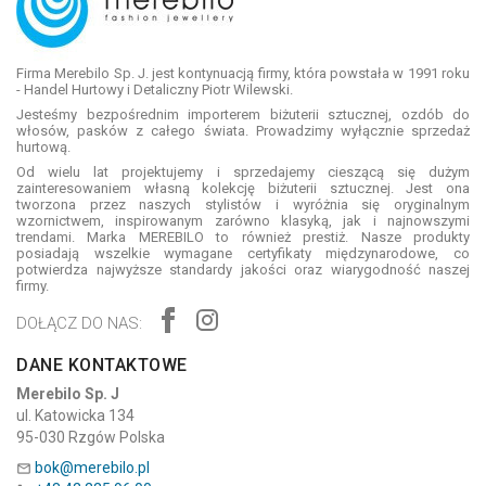
Firma Merebilo Sp. J. jest kontynuacją firmy, która powstała w 1991 roku
- Handel Hurtowy i Detaliczny Piotr Wilewski.
Jesteśmy bezpośrednim importerem biżuterii sztucznej, ozdób do
włosów, pasków z całego świata. Prowadzimy wyłącznie sprzedaż
hurtową.
Od wielu lat projektujemy i sprzedajemy cieszącą się dużym
zainteresowaniem własną kolekcję biżuterii sztucznej. Jest ona
tworzona przez naszych stylistów i wyróżnia się oryginalnym
wzornictwem, inspirowanym zarówno klasyką, jak i najnowszymi
trendami. Marka MEREBILO to również prestiż. Nasze produkty
posiadają wszelkie wymagane certyfikaty międzynarodowe, co
potwierdza najwyższe standardy jakości oraz wiarygodność naszej
firmy.
DOŁĄCZ DO NAS:
DANE KONTAKTOWE
Merebilo Sp. J
ul. Katowicka 134
95-030 Rzgów Polska
bok@merebilo.pl
