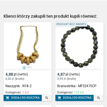
Klienci którzy zakupili ten produkt kupili również:
PRODUKT BEZ RABATU
4,88
zł
4,87
zł
(netto)
(netto)
6,00
zł
(brutto)
5,99
zł
(brutto)
Naszyjnik - N18-2
Bransoletka - MF32475CP
Dostępność:
2 szt.
Dostępność:
129 szt.




DODAJ DO KOSZYKA
DODAJ DO KOSZYKA