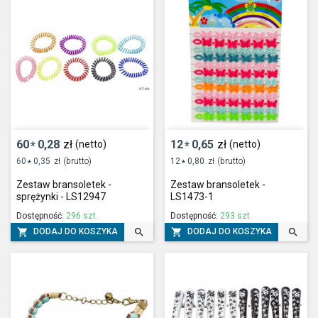
60
0,28
zł
12
0,65
zł
(netto)
(netto)
*
*
60
0,35
zł
(brutto)
12
0,80
zł
(brutto)
*
*
Zestaw bransoletek -
Zestaw bransoletek -
sprężynki - LS12947
LS1473-1
Dostępność:
296 szt.
Dostępność:
293 szt.




DODAJ DO KOSZYKA
DODAJ DO KOSZYKA