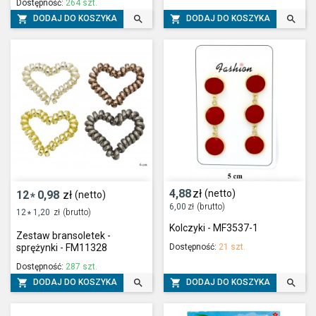
Dostępność:
264 szt.




DODAJ DO KOSZYKA
DODAJ DO KOSZYKA
4,88
zł
(netto)
12
0,98
zł
(netto)
*
6,00
zł
(brutto)
12
1,20
zł
(brutto)
*
Kolczyki - MF3537-1
Zestaw bransoletek -
Dostępność:
21 szt.
sprężynki - FM11328
Dostępność:
287 szt.




DODAJ DO KOSZYKA
DODAJ DO KOSZYKA