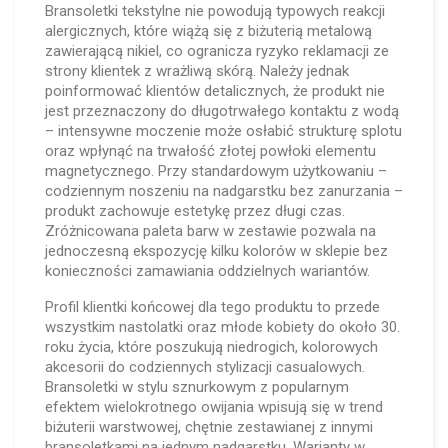
Bransoletki tekstylne nie powodują typowych reakcji
alergicznych, które wiążą się z biżuterią metalową
zawierającą nikiel, co ogranicza ryzyko reklamacji ze
strony klientek z wrażliwą skórą. Należy jednak
poinformować klientów detalicznych, że produkt nie
jest przeznaczony do długotrwałego kontaktu z wodą
– intensywne moczenie może osłabić strukturę splotu
oraz wpłynąć na trwałość złotej powłoki elementu
magnetycznego. Przy standardowym użytkowaniu –
codziennym noszeniu na nadgarstku bez zanurzania –
produkt zachowuje estetykę przez długi czas.
Zróżnicowana paleta barw w zestawie pozwala na
jednoczesną ekspozycję kilku kolorów w sklepie bez
konieczności zamawiania oddzielnych wariantów.
Profil klientki końcowej dla tego produktu to przede
wszystkim nastolatki oraz młode kobiety do około 30.
roku życia, które poszukują niedrogich, kolorowych
akcesorii do codziennych stylizacji casualowych.
Bransoletki w stylu sznurkowym z popularnym
efektem wielokrotnego owijania wpisują się w trend
biżuterii warstwowej, chętnie zestawianej z innymi
bransoletkami na jednym nadgarstku. Warianty w