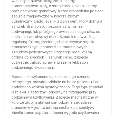
warianty: brązowo-biały, żółto-czarny,
pomarańczowo-biały, czarno-biały, zielono-czarny
oraz czerwono-granatowy. Każda bransoletka posiada
zapięcie magnetyczne w kolorze złotym –
cylindryczny, gładki łącznik z połyskiem, który domyka
sznurek. Bransoletki noszone są w formie
podwójnego lub potrójnego owiniecia nadgarstka, co
nadaje im warstwowy efekt. Sznurek ma wyraźną,
regularną fakturę plecioną, charakterystyczną dla
bransoletek typu paracord lub materiałowych
sznurków poliestrowych. Proporcje produktu są
drobne do średnich – sznurek cienki, zapięcie
dyskretne, całość sprawia wrażenie lekkiego i
codziennego akcesorium.
Bransoletki wykonane są z plecionego sznurka
tekstylnego, prawdopodobnie na bazie poliestru lub
podobnego włókna syntetycznego. Tego typu materiał
jest lekki, elastyczny i odporny na rozciąganie przy
codziennym użytkowaniu. Zapięcie magnetyczne w
kolorze złotym ułatwia samodzielne zakładanie
bransoletki – jest to istotna cecha z perspektywy
klientki końcowej, która doceni wygodę użytkowania.