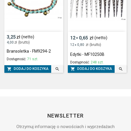
3,25
zł
(netto)
12
0,65
zł
(netto)
*
4,00
zł
(brutto)
12
0,80
zł
(brutto)
*
Bransoletka - FM9294-2
Edytki - MF10250B
Dostępność:
71 szt.
Dostępność:
248 szt.




DODAJ DO KOSZYKA
DODAJ DO KOSZYKA
NEWSLETTER
Otrzymuj informację o nowościach i wyprzedażach