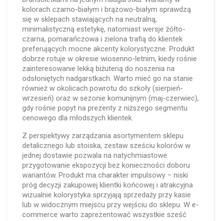
kolorach czarno-białym i brązowo-białym sprawdzą
się w sklepach stawiających na neutralną,
minimalistyczną estetykę, natomiast wersje żółto-
czarna, pomarańczowa i zielona trafią do klientek
preferujących mocne akcenty kolorystyczne. Produkt
dobrze rotuje w okresie wiosenno-letnim, kiedy rośnie
zainteresowanie lekką biżuterią do noszenia na
odsłoniętych nadgarstkach. Warto mieć go na stanie
również w okolicach powrotu do szkoły (sierpień-
wrzesień) oraz w sezonie komunijnym (maj-czerwiec),
gdy rośnie popyt na prezenty z niższego segmentu
cenowego dla młodszych klientek.
Z perspektywy zarządzania asortymentem sklepu
detalicznego lub stoiska, zestaw sześciu kolorów w
jednej dostawie pozwala na natychmiastowe
przygotowanie ekspozycji bez konieczności doboru
wariantów. Produkt ma charakter impulsowy – niski
próg decyzji zakupowej klientki końcowej i atrakcyjna
wizualnie kolorystyka sprzyjają sprzedaży przy kasie
lub w widocznym miejscu przy wejściu do sklepu. W e-
commerce warto zaprezentować wszystkie sześć