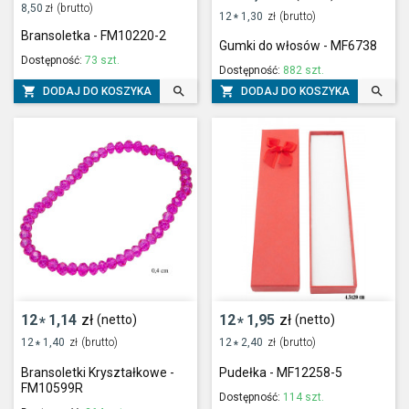
8,50
zł
(brutto)
12
1,30
zł
(brutto)
*
Bransoletka - FM10220-2
Gumki do włosów - MF6738
Dostępność:
73 szt.
Dostępność:
882 szt.




DODAJ DO KOSZYKA
DODAJ DO KOSZYKA
12
1,14
zł
12
1,95
zł
(netto)
(netto)
*
*
12
1,40
zł
(brutto)
12
2,40
zł
(brutto)
*
*
Bransoletki Kryształkowe -
Pudełka - MF12258-5
FM10599R
Dostępność:
114 szt.