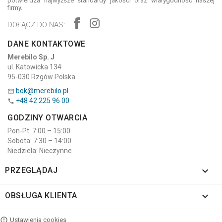
potwierdza najwyższe standardy jakości oraz wiarygodność naszej
firmy.
DOŁĄCZ DO NAS:
DANE KONTAKTOWE
Merebilo Sp. J
ul. Katowicka 134
95-030 Rzgów Polska
bok@merebilo.pl

+48 42 225 96 00

GODZINY OTWARCIA
Pon-Pt: 7:00 – 15:00
Sobota: 7:30 – 14:00
Niedziela: Nieczynne

PRZEGLĄDAJ

OBSŁUGA KLIENTA
Ustawienia cookies