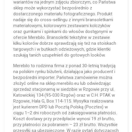
wariantów na jednym zdjęciu zbiorczym, co Państwa
sklep może wykorzystać bezpośrednio z
dostarczonego materiału fotograficznego. Produkt
nadaje się do cross-sellingu z innymi bransoletkami
materiałowymi, kolorowymi zestawami kolczyków
oraz gumkami i spinkami do włosów dostępnymi w
ofercie Merebilo. Bransoletki tekstylne w zestawie
kilku kolorów dobrze sprawdzają się też na stoiskach
targowych i w butikach odzieżowych, gdzie klientki
szukają tanich uzupełnień do gotowych looków.
Merebilo to rodzinna firma z ponad 30-letnią tradycją
na polskim rynku biżuterii, działająca jako producent i
bezpośredni importer. Państwa zamówienie można
złożyć online na sklep.merebilo.eu lub odwiedzając
sprzedaż stacjonarną w siedzibie w Rzgowie przy ul.
Katowickiej 134 (95-030 Rzgów) oraz w C.H. PTAK w
Rzgowie, Hala G, Box 114-115. Wysyłka realizowana
jest kurierem DPD lub Pocztą Polską (Pocztex) w
ciągu 1–2 dni roboczych od zaksięgowania płatności.
Koszt dostawy przy przedpłacie wynosi 19 zł brutto,
przy płatności za pobraniem – 23 zł brutto. Wszystkie
przesyłki są ubezpieczone. W razie pytań dotyczących