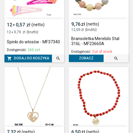
9,76
zł
(netto)
12
0,57
zł
(netto)
*
12,00
zł
(brutto)
12
0,70
zł
(brutto)
*
Bransoletka Merebilo Stal
Spinki do włosów - MF37340
316L - MF23660A
Dostępność:
260 szt.
Dostępność:
Out of stock



DODAJ DO KOSZYKA
ZOBACZ
7,32
zł
6,50
zł
(netto)
(netto)