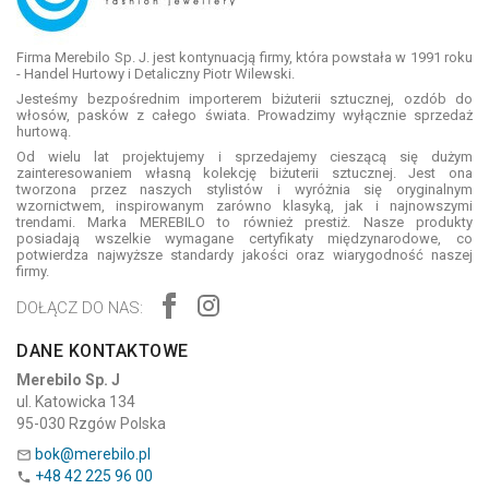
Firma Merebilo Sp. J. jest kontynuacją firmy, która powstała w 1991 roku
- Handel Hurtowy i Detaliczny Piotr Wilewski.
Jesteśmy bezpośrednim importerem biżuterii sztucznej, ozdób do
włosów, pasków z całego świata. Prowadzimy wyłącznie sprzedaż
hurtową.
Od wielu lat projektujemy i sprzedajemy cieszącą się dużym
zainteresowaniem własną kolekcję biżuterii sztucznej. Jest ona
tworzona przez naszych stylistów i wyróżnia się oryginalnym
wzornictwem, inspirowanym zarówno klasyką, jak i najnowszymi
trendami. Marka MEREBILO to również prestiż. Nasze produkty
posiadają wszelkie wymagane certyfikaty międzynarodowe, co
potwierdza najwyższe standardy jakości oraz wiarygodność naszej
firmy.
DOŁĄCZ DO NAS:
DANE KONTAKTOWE
Merebilo Sp. J
ul. Katowicka 134
95-030 Rzgów Polska
bok@merebilo.pl

+48 42 225 96 00
