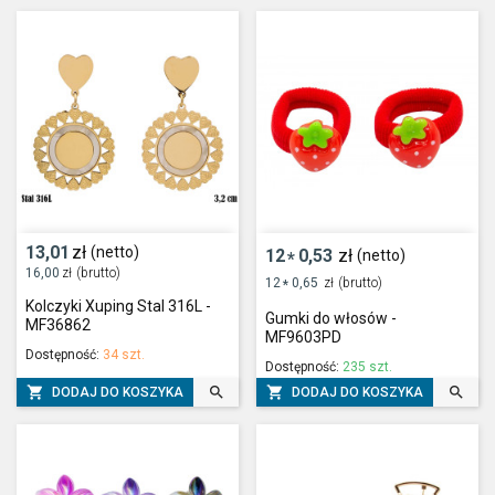
13,01
zł
(netto)
12
0,53
zł
(netto)
*
16,00
zł
(brutto)
12
0,65
zł
(brutto)
*
Kolczyki Xuping Stal 316L -
Gumki do włosów -
MF36862
MF9603PD
Dostępność:
34 szt.
Dostępność:
235 szt.




DODAJ DO KOSZYKA
DODAJ DO KOSZYKA