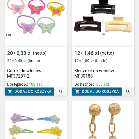
20
0,33
zł
12
1,46
zł
(netto)
(netto)
*
*
20
0,40
zł
(brutto)
12
1,80
zł
(brutto)
*
*
Gumki do włosów -
Kleszcze do włosów -
MF37287-2
MF30188
Dostępność:
182 szt.
Dostępność:
250 szt.




DODAJ DO KOSZYKA
DODAJ DO KOSZYKA