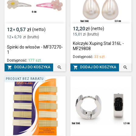
12,20
zł
(netto)
12
0,57
zł
(netto)
*
15,01
zł
(brutto)
12
0,70
zł
(brutto)
*
Kolczyki Xuping Stal 316L -
Spinki do włosów - MF37270-
MF29808
1
Dostępność:
33 szt.
Dostępność:
177 szt.




DODAJ DO KOSZYKA
DODAJ DO KOSZYKA
PRODUKT BEZ RABATU