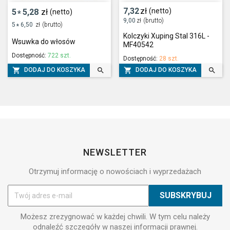
7,32
zł
(netto)
5
5,28
zł
(netto)
*
9,00
zł
(brutto)
5
6,50
zł
(brutto)
*
Kolczyki Xuping Stal 316L -
Wsuwka do włosów
MF40542
Dostępność:
722 szt.
Dostępność:
28 szt.




DODAJ DO KOSZYKA
DODAJ DO KOSZYKA
NEWSLETTER
Otrzymuj informację o nowościach i wyprzedażach
Możesz zrezygnować w każdej chwili. W tym celu należy
odnaleźć szczegóły w naszej informacji prawnej.