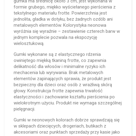
gumka ma średnicę około 3 cm, jest wykonana w
formie grubego, miękko wyściełanego pierścienia z
tekstylnego materiału frotte. Powierzchnia jest
jednolita, gładka w dotyku, bez żadnych ozdób ani
metalowych elementów. Kolorystyka neonowa
wyróżnia się wyraźnie – zestawienie czterech barw w
jednym komplecie pozwala na ekspozycję
wielosztukową.
Gumki wykonane są z elastycznego rdzenia
owiniętego miękką tkaniną frotte, co zapewnia
delikatność dla włosów i minimalne ryzyko ich
mechacenia lub wyrywania. Brak metalowych
elementów zapinających sprawia, że produkt jest
bezpieczny dla dzieci oraz osób z wrażliwą skórą
głowy. Konstrukcja frotte zapewnia trwałość
elastyczności i zachowanie kształtu pierścienia po
wielokrotnym użyciu. Produkt nie wymaga szczególnej
pielęgnacji.
Gumki w neonowych kolorach dobrze sprawdzają się
w sklepach dziecięcych, drogeriach, butikach z
akcesoriami oraz punktach sprzedaży przy kasie jako