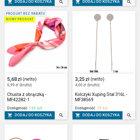




DODAJ DO KOSZYKA
DODAJ DO KOSZYKA
PRODUKT BEZ RABATU
NOWY PRODUKT
5,68
zł
3,25
zł
(netto)
(netto)
6,99
zł
(brutto)
4,00
zł
(brutto)
Chusta z obrączką -
Kolczyki Xuping Stal 316L -
MF42282-1
MF38569
Dostępność:
133 szt.
Dostępność:
23 szt.




DODAJ DO KOSZYKA
DODAJ DO KOSZYKA