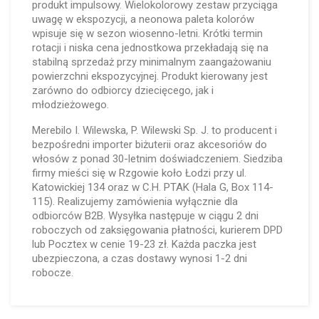
produkt impulsowy. Wielokolorowy zestaw przyciąga
uwagę w ekspozycji, a neonowa paleta kolorów
wpisuje się w sezon wiosenno-letni. Krótki termin
rotacji i niska cena jednostkowa przekładają się na
stabilną sprzedaż przy minimalnym zaangażowaniu
powierzchni ekspozycyjnej. Produkt kierowany jest
zarówno do odbiorcy dziecięcego, jak i
młodzieżowego.
Merebilo I. Wilewska, P. Wilewski Sp. J. to producent i
bezpośredni importer biżuterii oraz akcesoriów do
włosów z ponad 30-letnim doświadczeniem. Siedziba
firmy mieści się w Rzgowie koło Łodzi przy ul.
Katowickiej 134 oraz w C.H. PTAK (Hala G, Box 114-
115). Realizujemy zamówienia wyłącznie dla
odbiorców B2B. Wysyłka następuje w ciągu 2 dni
roboczych od zaksięgowania płatności, kurierem DPD
lub Pocztex w cenie 19-23 zł. Każda paczka jest
ubezpieczona, a czas dostawy wynosi 1-2 dni
robocze.