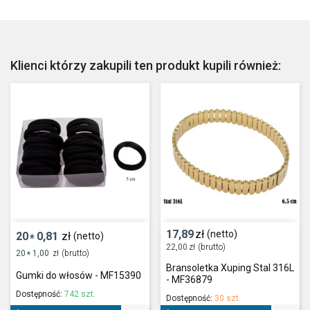
Klienci którzy zakupili ten produkt kupili również:
17,89
zł
(netto)
20
0,81
zł
(netto)
*
22,00
zł
(brutto)
20
1,00
zł
(brutto)
*
Bransoletka Xuping Stal 316L
Gumki do włosów - MF15390
- MF36879
Dostępność:
742 szt.
Dostępność:
30 szt.