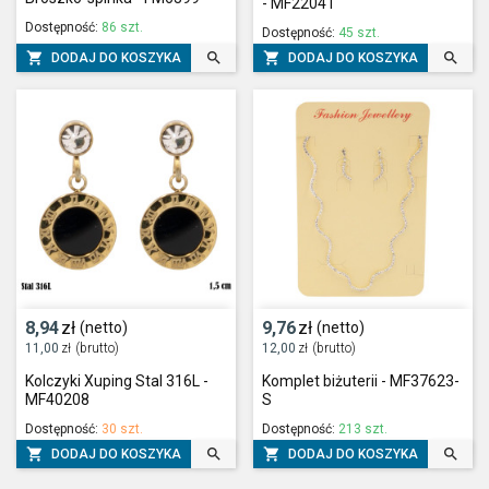
- MF22041
Dostępność:
86 szt.
Dostępność:
45 szt.




DODAJ DO KOSZYKA
DODAJ DO KOSZYKA
8,94
zł
9,76
zł
(netto)
(netto)
11,00
zł
(brutto)
12,00
zł
(brutto)
Kolczyki Xuping Stal 316L -
Komplet biżuterii - MF37623-
MF40208
S
Dostępność:
30 szt.
Dostępność:
213 szt.




DODAJ DO KOSZYKA
DODAJ DO KOSZYKA