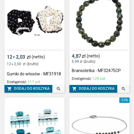
4,87
zł
(netto)
12
2,03
zł
(netto)
*
5,99
zł
(brutto)
12
2,50
zł
(brutto)
*
Bransoletka - MF32475CP
Gumki do włosów - MF31918
Dostępność:
129 szt.
Dostępność:
117 szt.




DODAJ DO KOSZYKA
DODAJ DO KOSZYKA
-50%