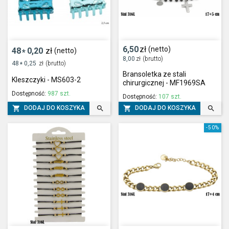
6,50
zł
(netto)
48
0,20
zł
(netto)
*
8,00
zł
(brutto)
48
0,25
zł
(brutto)
*
Bransoletka ze stali
Kleszczyki - MS603-2
chirurgicznej - MF1969SA
Dostępność:
987 szt.
Dostępność:
107 szt.




DODAJ DO KOSZYKA
DODAJ DO KOSZYKA
-50%