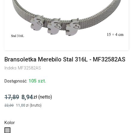
Bransoletka Merebilo Stal 316L - MF32582AS
Indeks
MF32582AS
105 szt.
Dostępność:
17,89
8,94
zł
(netto)
22,00
11,00
zł
(brutto)
Kolor
Srebrny