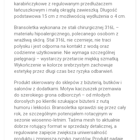
karabińczykowe z regulowanym przedłużaczem
łańcuszkowym i małą okrągłą zawieszką. Długość
podstawowa 15 cm z możliwością wydłużenia o 4 cm.
Bransoletka wykonana ze stali chirurgicznej 316L –
materiału hipoalergicznego, polecanego osobom z
wrażliwą skórą. Stal 316L nie czernieje, nie traci
połysku i jest odporna na kontakt z wodą oraz
codzienne użytkowanie. Nie wymaga szczególnej
pielęgnacji – wystarczy przetarcie miękką szmatką.
Wykończenie w kolorze srebrzystym zachowuje
estetykę przez długi czas bez ryzyka odbarwień.
Produkt skierowany do sklepów z biżuterią, butików i
salonów z dodatkami. Motyw kaczuszek przemawia
do szerokiego grona odbiorczyń – od młodych
dorosłych po klientki szukające biżuterii z nutą
humoru i lekkości. Bransoletka sprawdzi się przez cały
rok, ze szczególnym potencjałem rotacyjnym w
sezonie wiosenno-letnim. Taśma mesh to aktualnie
dobrze rotujący format w sprzedaży detalicznej, a
regulowane zapięcie zwiększa uniwersalność
produktu i zmniejsza ryzyko zwrotów. Produkt nadaje