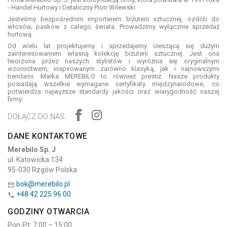
- Handel Hurtowy i Detaliczny Piotr Wilewski.
Jesteśmy bezpośrednim importerem biżuterii sztucznej, ozdób do
włosów, pasków z całego świata. Prowadzimy wyłącznie sprzedaż
hurtową.
Od wielu lat projektujemy i sprzedajemy cieszącą się dużym
zainteresowaniem własną kolekcję biżuterii sztucznej. Jest ona
tworzona przez naszych stylistów i wyróżnia się oryginalnym
wzornictwem, inspirowanym zarówno klasyką, jak i najnowszymi
trendami. Marka MEREBILO to również prestiż. Nasze produkty
posiadają wszelkie wymagane certyfikaty międzynarodowe, co
potwierdza najwyższe standardy jakości oraz wiarygodność naszej
firmy.
DOŁĄCZ DO NAS:
DANE KONTAKTOWE
Merebilo Sp. J
ul. Katowicka 134
95-030 Rzgów Polska
bok@merebilo.pl

+48 42 225 96 00

GODZINY OTWARCIA
Pon-Pt: 7:00 – 15:00