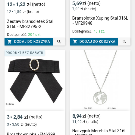
5,69
zł
(netto)
12
1,22
zł
(netto)
*
7,00
zł
(brutto)
12
1,50
zł
(brutto)
*
Bransoletka Xuping Stal 316L
Zestaw bransoletek Stal
- MF29948
316L - MF32795-2
Dostępność:
43 szt.
Dostępność:
204 szt.




DODAJ DO KOSZYKA
DODAJ DO KOSZYKA
PRODUKT BEZ RABATU
8,94
zł
(netto)
3
2,84
zł
(netto)
*
11,00
zł
(brutto)
3
3,50
zł
(brutto)
*
Naszyjnik Merebilo Stal 316L
Broszko-spinka - FM6399