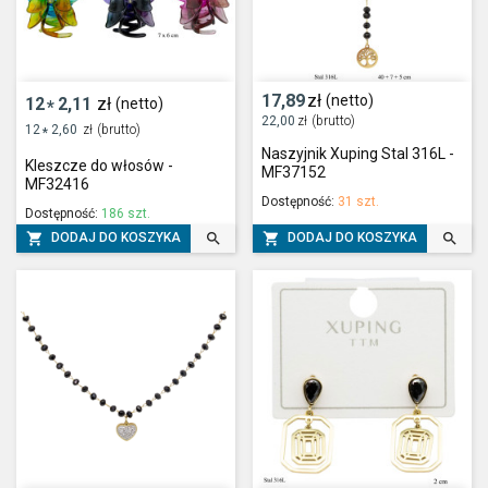
17,89
zł
(netto)
12
2,11
zł
(netto)
*
22,00
zł
(brutto)
12
2,60
zł
(brutto)
*
Naszyjnik Xuping Stal 316L -
Kleszcze do włosów -
MF37152
MF32416
Dostępność:
31 szt.
Dostępność:
186 szt.




DODAJ DO KOSZYKA
DODAJ DO KOSZYKA