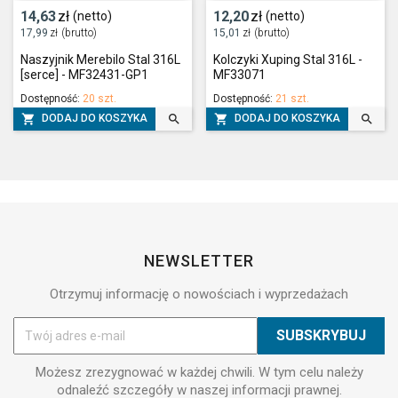
14,63
zł
12,20
zł
(netto)
(netto)
17,99
zł
(brutto)
15,01
zł
(brutto)
Naszyjnik Merebilo Stal 316L
Kolczyki Xuping Stal 316L -
[serce] - MF32431-GP1
MF33071
Dostępność:
20 szt.
Dostępność:
21 szt.




DODAJ DO KOSZYKA
DODAJ DO KOSZYKA
NEWSLETTER
Otrzymuj informację o nowościach i wyprzedażach
Możesz zrezygnować w każdej chwili. W tym celu należy
odnaleźć szczegóły w naszej informacji prawnej.