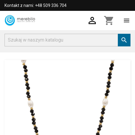
Kontakt z nami: +48 509 336 704

shopping_cart

