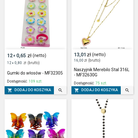
13,01
zł
(netto)
12
0,65
zł
(netto)
*
16,00
zł
(brutto)
12
0,80
zł
(brutto)
*
Naszyjnik Merebilo Stal 316L
Gumki do włosów - MF32305
- MF32630G
Dostępność:
109 szt.
Dostępność:
75 szt.




DODAJ DO KOSZYKA
DODAJ DO KOSZYKA