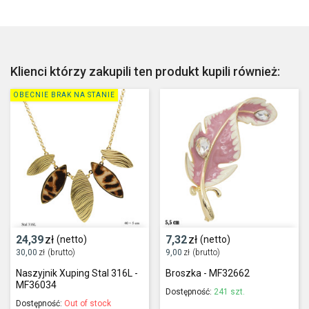
Klienci którzy zakupili ten produkt kupili również:
OBECNIE BRAK NA STANIE
24,39
zł
7,32
zł
(netto)
(netto)
30,00
zł
(brutto)
9,00
zł
(brutto)
Naszyjnik Xuping Stal 316L -
Broszka - MF32662
MF36034
Dostępność:
241 szt.
Dostępność:
Out of stock