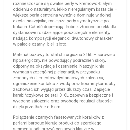
rozmieszczone są owalne perły w kremowo-białym
odcieniu o naturalnym, lekko nieregularnym kształcie –
większa perła centralna wyraźnie dominuje w dolnej
części naszyjnika, mniejsze perły symetrycznie po
bokach. Całość dopełniają drobne, złocone przekładki
dystansowe rozdzielające poszczególne elementy,
nadając kompozycji elegancki, dwutonowy charakter
w palecie czarny–biel–złoto.
Materiał bazowy to stal chirurgiczna 316L – surowiec
hipoalergiczny, nie powodujący podrażnień skóry,
odporny na oksydację i czernienie. Naszyjnik nie
wymaga szczególnej pielęgnacji; w przypadku
złoconych elementów dystansowych zaleca się
ograniczenie kontaktu z wodą oraz kosmetykami, aby
zachować ich wygląd przez dłuższy czas. Zapięcie
karabińczykowe ze stali 316L zapewnia bezpieczne i
wygodne założenie oraz swobodę regulacji długości
dzięki przedłużce o 5 cm.
Połączenie czarnych fasetowanych koralików z
perłami baroque kieruje produkt do szerokiego
segmentu odbiorczyń ceniących klasykę w