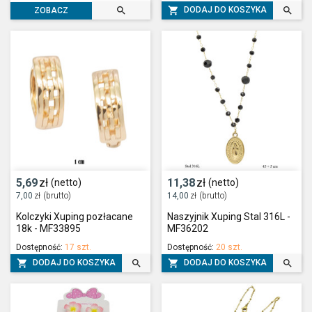



DODAJ DO KOSZYKA
ZOBACZ
5,69
zł
11,38
zł
(netto)
(netto)
7,00
zł
(brutto)
14,00
zł
(brutto)
Kolczyki Xuping pozłacane
Naszyjnik Xuping Stal 316L -
18k - MF33895
MF36202
Dostępność:
17 szt.
Dostępność:
20 szt.




DODAJ DO KOSZYKA
DODAJ DO KOSZYKA