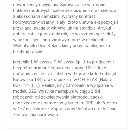
nowoczesnym wydaniu. Sprawdza się w ofercie
butików modowych, salonów z biżuterią oraz sklepów
z akcesoriami damskimi. Wyraźny kontrast
kolorystyczny czarny–biały–złoto ułatwia ekspozycję i
przyciąga uwagę w witrynie lub na standzie. Artykuł
dobrze rotuje przez cały rok, ze wzrostem sprzedaży
w sezonie jesienno-zimowym oraz w okolicach
Walentynek i Dnia Kobiet, kiedy popyt na elegancką
biżuterię rośnie.
Merebilo I. Wilewska, P. Wilewski Sp. J. to producent i
bezpośredni importer biżuterii z ponad 30-letnim
doświadczeniem, z siedzibą w Rzgowie koło Łodzi (ul.
Katowicka 134) oraz stoiskiem w C.H. PTAK (Hala G,
Box 114–115). Realizujemy zamówienia wyłącznie w
modelu B2B. Wysyłka następuje w ciągu 2 dni
roboczych od zaksięgowania płatności; paczki
ubezpieczone dostarczamy kurierem DPD lub Pocztex
w 1–2 dni robocze. Zapraszamy Państwa do złożenia
zamówienia hurtowego.