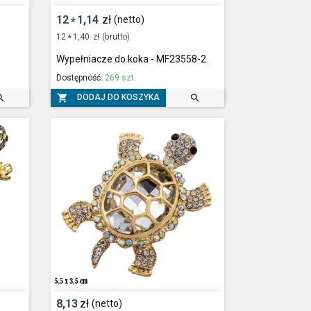
12
1,14
zł
(netto)
*
12
1,40
zł
(brutto)
*
Wypełniacze do koka - MF23558-2
Dostępność:
269 szt.



DODAJ DO KOSZYKA
8,13
zł
(netto)