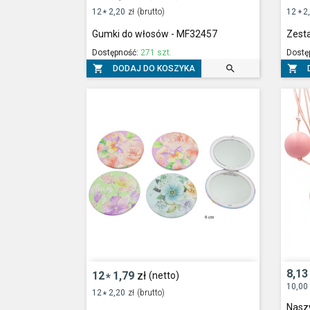
12
2,20
zł
(brutto)
12
2
*
*
Gumki do włosów - MF32457
Zest
Dostępność:
271 szt.
Dostę



DODAJ DO KOSZYKA
8,13
12
1,79
zł
(netto)
*
10,00
12
2,20
zł
(brutto)
*
Naszy