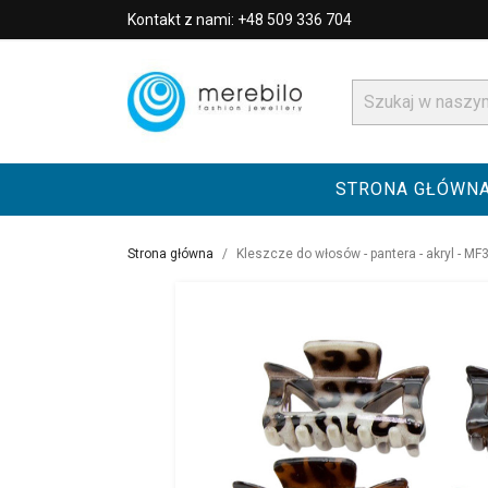
Kontakt z nami: +48 509 336 704
STRONA GŁÓWN
Strona główna
Kleszcze do włosów - pantera - akryl - M