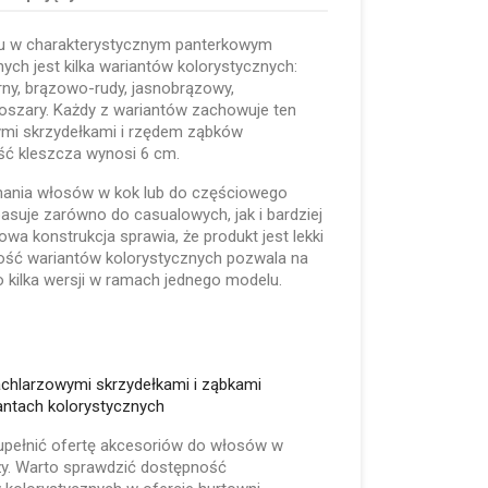
lu w charakterystycznym panterkowym
ych jest kilka wariantów kolorystycznych:
ny, brązowo-rudy, jasnobrązowy,
szary. Każdy z wariantów zachowuje ten
ymi skrzydełkami i rzędem ząbków
ść kleszcza wynosi 6 cm.
inania włosów w kok lub do częściowego
asuje zarówno do casualowych, jak i bardziej
lowa konstrukcja sprawia, że produkt jest lekki
ość wariantów kolorystycznych pozwala na
 kilka wersji w ramach jednego modelu.
achlarzowymi skrzydełkami i ząbkami
antach kolorystycznych
ełnić ofertę akcesoriów do włosów w
aży. Warto sprawdzić dostępność