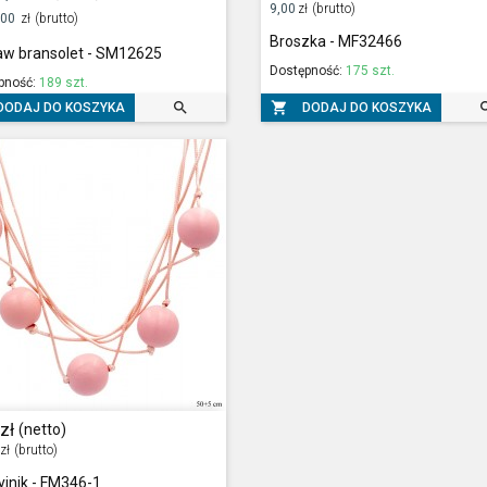
9,00
zł
(brutto)
,00
zł
(brutto)
Broszka - MF32466
aw bransolet - SM12625
Dostępność:
175 szt.
pność:
189 szt.


DODAJ DO KOSZYKA
DODAJ DO KOSZYKA
zł
(netto)
zł
(brutto)
jnik - FM346-1