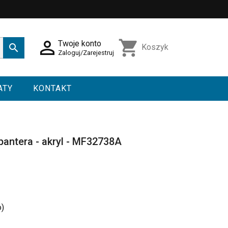

shopping_cart
Twoje konto

Koszyk
Zaloguj/Zarejestruj
ATY
KONTAKT
pantera - akryl - MF32738A
o)