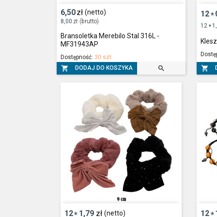
6,50
zł
(netto)
12
*
8,00
zł
(brutto)
12
1
*
Bransoletka Merebilo Stal 316L -
Kles
MF31943AP
Dostę
Dostępność:
30 szt.



DODAJ DO KOSZYKA
12
1,79
zł
12
(netto)
*
*