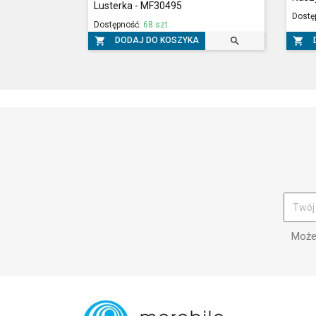
Lusterka - MF30495
Dostę
Dostępność:
68 szt.



DODAJ DO KOSZYKA
Możes