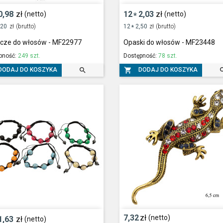
0,98
zł
12
2,03
zł
(netto)
(netto)
*
,20
zł
(brutto)
12
2,50
zł
(brutto)
*
zcze do włosów - MF22977
Opaski do włosów - MF23448
pność:
249 szt.
Dostępność:
78 szt.


DODAJ DO KOSZYKA
DODAJ DO KOSZYKA
7,32
zł
(netto)
1,63
zł
(netto)