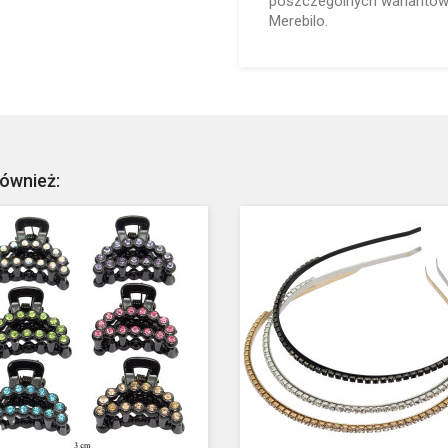
poszczególnych wariantów 
Merebilo.
również: