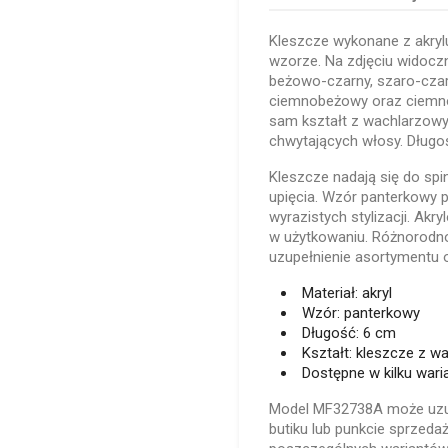
Kleszcze wykonane z akry
wzorze. Na zdjęciu widoczn
beżowo-czarny, szaro-czar
ciemnobeżowy oraz ciemno
sam kształt z wachlarzow
chwytających włosy. Długo
Kleszcze nadają się do sp
upięcia. Wzór panterkowy p
wyrazistych stylizacji. Akry
w użytkowaniu. Różnorodn
uzupełnienie asortymentu o
Materiał: akryl
Wzór: panterkowy
Długość: 6 cm
Kształt: kleszcze z w
Dostępne w kilku wari
Model MF32738A może uzup
butiku lub punkcie sprzed