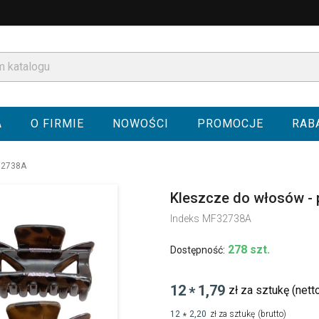
A
O FIRMIE
NOWOŚCI
PROMOCJE
RAB
F32738A
Kleszcze do włosów - 
Indeks
MF32738A
278 szt.
Dostępność:
12
1,79
zł za sztukę
(nett
*
12
2,20
zł za sztukę
(brutto)
*