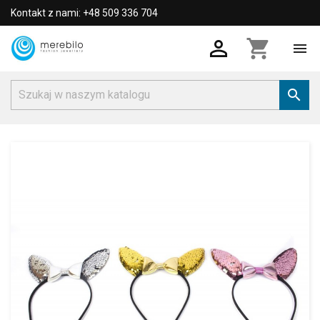
Kontakt z nami: +48 509 336 704

shopping_cart

