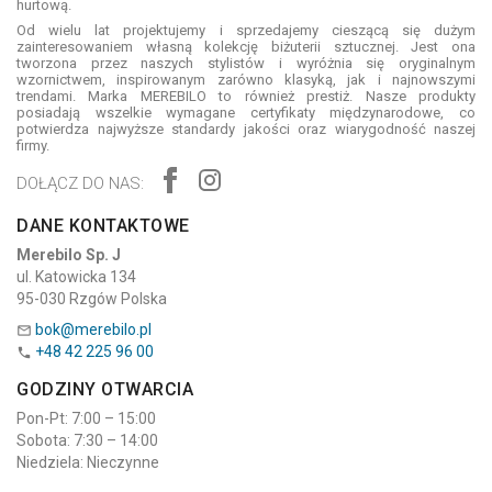
hurtową.
Od wielu lat projektujemy i sprzedajemy cieszącą się dużym
zainteresowaniem własną kolekcję biżuterii sztucznej. Jest ona
tworzona przez naszych stylistów i wyróżnia się oryginalnym
wzornictwem, inspirowanym zarówno klasyką, jak i najnowszymi
trendami. Marka MEREBILO to również prestiż. Nasze produkty
posiadają wszelkie wymagane certyfikaty międzynarodowe, co
potwierdza najwyższe standardy jakości oraz wiarygodność naszej
firmy.
DOŁĄCZ DO NAS:
DANE KONTAKTOWE
Merebilo Sp. J
ul. Katowicka 134
95-030 Rzgów Polska
bok@merebilo.pl

+48 42 225 96 00

GODZINY OTWARCIA
Pon-Pt: 7:00 – 15:00
Sobota: 7:30 – 14:00
Niedziela: Nieczynne