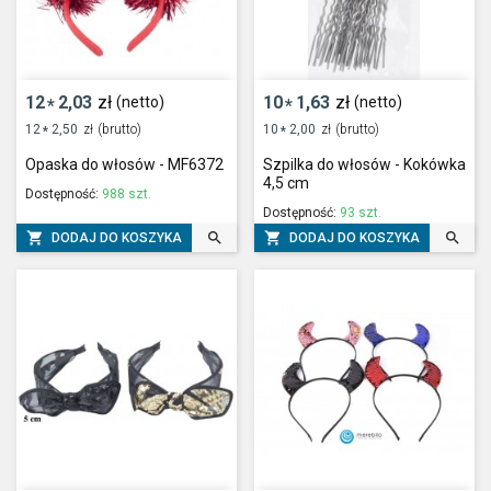
12
2,03
zł
10
1,63
zł
(netto)
(netto)
*
*
12
2,50
zł
(brutto)
10
2,00
zł
(brutto)
*
*
Opaska do włosów - MF6372
Szpilka do włosów - Kokówka
4,5 cm
Dostępność:
988 szt.
Dostępność:
93 szt.




DODAJ DO KOSZYKA
DODAJ DO KOSZYKA