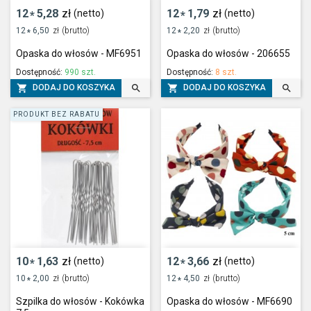
12
5,28
zł
12
1,79
zł
(netto)
(netto)
*
*
12
6,50
zł
(brutto)
12
2,20
zł
(brutto)
*
*
Opaska do włosów - MF6951
Opaska do włosów - 206655
Dostępność:
990 szt.
Dostępność:
8 szt.




DODAJ DO KOSZYKA
DODAJ DO KOSZYKA
PRODUKT BEZ RABATU
10
1,63
zł
12
3,66
zł
(netto)
(netto)
*
*
10
2,00
zł
(brutto)
12
4,50
zł
(brutto)
*
*
Szpilka do włosów - Kokówka
Opaska do włosów - MF6690