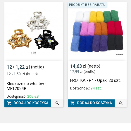
PRODUKT BEZ RABATU
14,63
zł
(netto)
12
1,22
zł
(netto)
*
17,99
zł
(brutto)
12
1,50
zł
(brutto)
*
FROTKA - P4 - Opak. 20 szt.
Kleszcze do włosów -
Dostępność:
94 szt.
MF12024B
Dostępność:
206 szt.




DODAJ DO KOSZYKA
DODAJ DO KOSZYKA