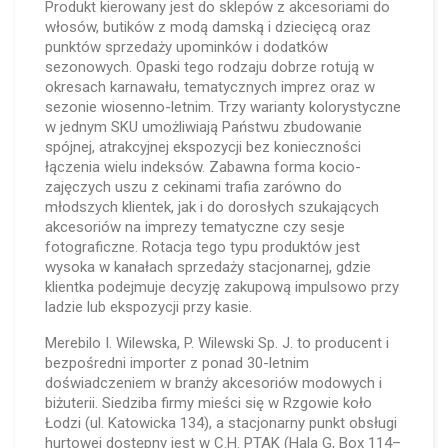
Produkt kierowany jest do sklepów z akcesoriami do
włosów, butików z modą damską i dziecięcą oraz
punktów sprzedaży upominków i dodatków
sezonowych. Opaski tego rodzaju dobrze rotują w
okresach karnawału, tematycznych imprez oraz w
sezonie wiosenno-letnim. Trzy warianty kolorystyczne
w jednym SKU umożliwiają Państwu zbudowanie
spójnej, atrakcyjnej ekspozycji bez konieczności
łączenia wielu indeksów. Zabawna forma kocio-
zajęczych uszu z cekinami trafia zarówno do
młodszych klientek, jak i do dorosłych szukających
akcesoriów na imprezy tematyczne czy sesje
fotograficzne. Rotacja tego typu produktów jest
wysoka w kanałach sprzedaży stacjonarnej, gdzie
klientka podejmuje decyzję zakupową impulsowo przy
ladzie lub ekspozycji przy kasie.
Merebilo I. Wilewska, P. Wilewski Sp. J. to producent i
bezpośredni importer z ponad 30-letnim
doświadczeniem w branży akcesoriów modowych i
biżuterii. Siedziba firmy mieści się w Rzgowie koło
Łodzi (ul. Katowicka 134), a stacjonarny punkt obsługi
hurtowej dostępny jest w C.H. PTAK (Hala G, Box 114–