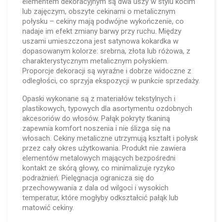
elementem dekoracyjnym są dwa uszy w stylu kocim
lub zajęczym, obszyte cekinami o metalicznym
połysku – cekiny mają podwójne wykończenie, co
nadaje im efekt zmiany barwy przy ruchu. Między
uszami umieszczona jest satynowa kokardka w
dopasowanym kolorze: srebrna, złota lub różowa, z
charakterystycznym metalicznym połyskiem.
Proporcje dekoracji są wyraźne i dobrze widoczne z
odległości, co sprzyja ekspozycji w punkcie sprzedaży.
Opaski wykonane są z materiałów tekstylnych i
plastikowych, typowych dla asortymentu ozdobnych
akcesoriów do włosów. Pałąk pokryty tkaniną
zapewnia komfort noszenia i nie ślizga się na
włosach. Cekiny metaliczne utrzymują kształt i połysk
przez cały okres użytkowania. Produkt nie zawiera
elementów metalowych mających bezpośredni
kontakt ze skórą głowy, co minimalizuje ryzyko
podrażnień. Pielęgnacja ogranicza się do
przechowywania z dala od wilgoci i wysokich
temperatur, które mogłyby odkształcić pałąk lub
matowić cekiny.