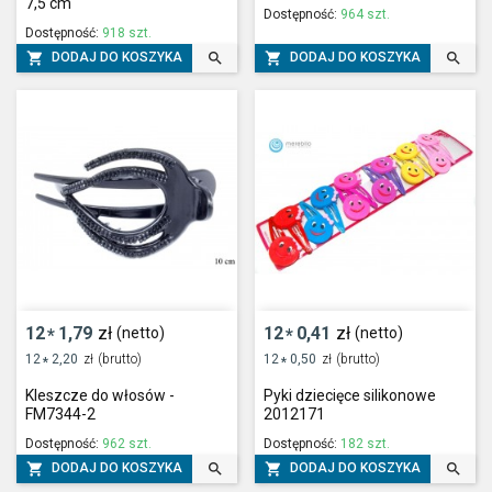
7,5 cm
Dostępność:
964 szt.
Dostępność:
918 szt.




DODAJ DO KOSZYKA
DODAJ DO KOSZYKA
12
1,79
zł
12
0,41
zł
(netto)
(netto)
*
*
12
2,20
zł
(brutto)
12
0,50
zł
(brutto)
*
*
Kleszcze do włosów -
Pyki dziecięce silikonowe
FM7344-2
2012171
Dostępność:
962 szt.
Dostępność:
182 szt.




DODAJ DO KOSZYKA
DODAJ DO KOSZYKA