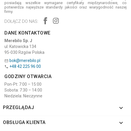
posiadają wszelkie wymagane certyfikaty międzynarodowe, co
potwierdza najwyższe standardy jakości oraz wiarygodność naszej
firmy.
DOŁĄCZ DO NAS:
DANE KONTAKTOWE
Merebilo Sp. J
ul. Katowicka 134
95-030 Rzgów Polska
bok@merebilo.pl

+48 42 225 96 00

GODZINY OTWARCIA
Pon-Pt: 7:00 – 15:00
Sobota: 7:30 – 14:00
Niedziela: Nieczynne

PRZEGLĄDAJ

OBSŁUGA KLIENTA