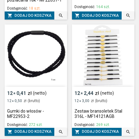
pozłacana 18k - MF22657-1
Dostępność:
164 szt.
Dostępność:
18 szt.




DODAJ DO KOSZYKA
DODAJ DO KOSZYKA
12
0,41
zł
12
2,44
zł
(netto)
(netto)
*
*
12
0,50
zł
(brutto)
12
3,00
zł
(brutto)
*
*
Gumki do włosów -
Zestaw bransoletek Stal
MF22953-2
316L - MF14121AGB
Dostępność:
272 szt.
Dostępność:
269 szt.




DODAJ DO KOSZYKA
DODAJ DO KOSZYKA