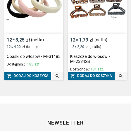
12
3,25
zł
12
1,79
zł
(netto)
(netto)
*
*
12
4,00
zł
(brutto)
12
2,20
zł
(brutto)
*
*
Opaski do włosów - MF31485
Kleszcze do włosów -
MF23842B
Dostępność:
185 szt.
Dostępność:
181 szt.




DODAJ DO KOSZYKA
DODAJ DO KOSZYKA
NEWSLETTER