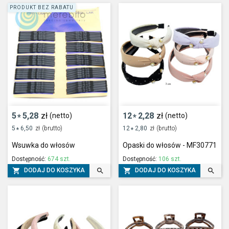
PRODUKT BEZ RABATU
5
5,28
zł
12
2,28
zł
(netto)
(netto)
*
*
5
6,50
zł
(brutto)
12
2,80
zł
(brutto)
*
*
Wsuwka do włosów
Opaski do włosów - MF30771
Dostępność:
674 szt.
Dostępność:
106 szt.




DODAJ DO KOSZYKA
DODAJ DO KOSZYKA