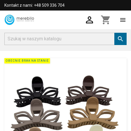
Kontakt z nami: +48 509 336 704

shopping_cart


OBECNIE BRAK NA STANIE