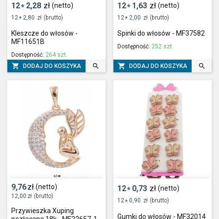
12
2,28
zł
12
1,63
zł
(netto)
(netto)
*
*
12
2,80
zł
(brutto)
12
2,00
zł
(brutto)
*
*
Kleszcze do włosów -
Spinki do włosów - MF37582
MF11651B
Dostępność:
252 szt.
Dostępność:
264 szt.




DODAJ DO KOSZYKA
DODAJ DO KOSZYKA
9,76
zł
(netto)
12
0,73
zł
(netto)
*
12,00
zł
(brutto)
12
0,90
zł
(brutto)
*
Przywieszka Xuping
Gumki do włosów - MF32014