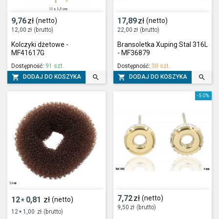
9,76
zł
17,89
zł
(netto)
(netto)
12,00
zł
(brutto)
22,00
zł
(brutto)
Kolczyki dżetowe -
Bransoletka Xuping Stal 316L
MF41617G
- MF36879
Dostępność:
91 szt.
Dostępność:
30 szt.




DODAJ DO KOSZYKA
DODAJ DO KOSZYKA
-50%
7,72
zł
(netto)
12
0,81
zł
(netto)
*
9,50
zł
(brutto)
12
1,00
zł
(brutto)
*