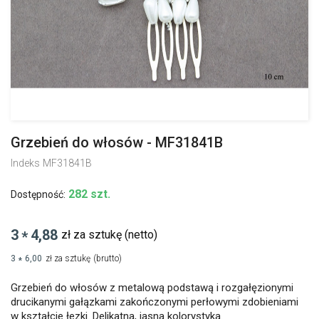
Grzebień do włosów - MF31841B
Indeks
MF31841B
282 szt.
Dostępność:
3
4,88
zł za sztukę
(netto)
*
3
6,00
zł za sztukę
(brutto)
*
Grzebień do włosów z metalową podstawą i rozgałęzionymi
drucikanymi gałązkami zakończonymi perłowymi zdobieniami
w kształcie łezki. Delikatna, jasna kolorystyka.