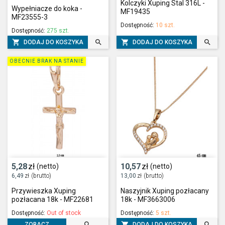
Kolczyki Xuping Stal 316L -
Wypełniacze do koka -
MF19435
MF23555-3
Dostępność:
10 szt.
Dostępność:
275 szt.




DODAJ DO KOSZYKA
DODAJ DO KOSZYKA
OBECNIE BRAK NA STANIE
5,28
zł
10,57
zł
(netto)
(netto)
6,49
zł
(brutto)
13,00
zł
(brutto)
Przywieszka Xuping
Naszyjnik Xuping pozłacany
pozłacana 18k - MF22681
18k - MF3663006
Dostępność:
Out of stock
Dostępność:
5 szt.



DODAJ DO KOSZYKA
ZOBACZ