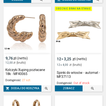
OBECNIE BRAK NA STANIE
9,76
zł
(netto)
12
3,25
zł
(netto)
*
12,00
zł
(brutto)
12
4,00
zł
(brutto)
*
Kolczyki Xuping pozłacane
Spinki do włosów - automat -
18k - MF40065
MF37113
Dostępność:
27 szt.
Dostępność:
Out of stock



DODAJ DO KOSZYKA
ZOBACZ