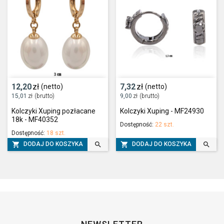
12,20
zł
7,32
zł
(netto)
(netto)
15,01
zł
(brutto)
9,00
zł
(brutto)
Kolczyki Xuping pozłacane
Kolczyki Xuping - MF24930
18k - MF40352
Dostępność:
22 szt.
Dostępność:
18 szt.




DODAJ DO KOSZYKA
DODAJ DO KOSZYKA