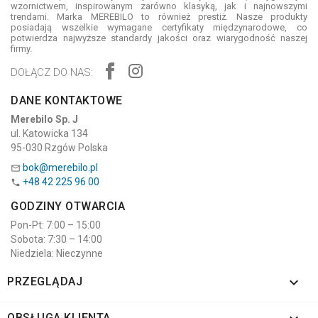
wzornictwem, inspirowanym zarówno klasyką, jak i najnowszymi
trendami. Marka MEREBILO to również prestiż. Nasze produkty
posiadają wszelkie wymagane certyfikaty międzynarodowe, co
potwierdza najwyższe standardy jakości oraz wiarygodność naszej
firmy.
DOŁĄCZ DO NAS:
DANE KONTAKTOWE
Merebilo Sp. J
ul. Katowicka 134
95-030 Rzgów Polska
bok@merebilo.pl

+48 42 225 96 00

GODZINY OTWARCIA
Pon-Pt: 7:00 – 15:00
Sobota: 7:30 – 14:00
Niedziela: Nieczynne

PRZEGLĄDAJ
OBSŁUGA KLIENTA