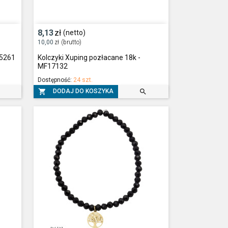
8,13
zł
(netto)
10,00
zł
(brutto)
25261
Kolczyki Xuping pozłacane 18k -
MF17132
Dostępność:
24 szt.


DODAJ DO KOSZYKA