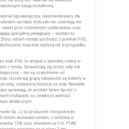
ść na uchu bez nadmiernej wielkości.
ndardowym tuleją motylkową.
materiał hipoalergiczny, rekomendowany dla
leniem na nikiel. Kolczyki nie czernieją, nie
or nawet przy codziennym użytkowaniu oraz
gają specjalnej pielęgnacji – wystarczy
 Złoty odcień metalu pochodzi z powłoki PVD,
ykończenia znacznie wyższą niż w przypadku
e stali 316L to artykuł o wysokiej rotacji w
ikach z modą. Sprawdzają się przez cały rok
kspozycji – nie są uzależnione od
endu. Docelową grupą nabywców są kobiety w
stej, codziennej biżuterii ze stali. Niewielki
tyka sprawiają, że produkt łatwo łączyć z
wach multipack, co zwiększa wartość
pie detalicznym.
lewski Sp. J.) to producent i bezpośredni
 30-letnim doświadczeniem, z siedzibą w
towicka 134) oraz stoiskiem w C.H. PTAK