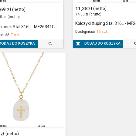
11,38
zł
(netto)
,69
zł
(netto)
14,00
zł
(brutto)
00
zł
(brutto)
Kolczyki Xuping Stal 316L - MF
cionek Stal 316L - MF26341C
Dostępność:
16 szt.
pność:
7 szt.


DODAJ DO KOSZYKA
DODAJ DO KOSZYKA
zł
(netto)