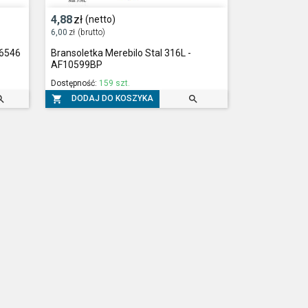
4,88
zł
(netto)
6,00
zł
(brutto)
26546
Bransoletka Merebilo Stal 316L -
AF10599BP
Dostępność:
159 szt.



DODAJ DO KOSZYKA