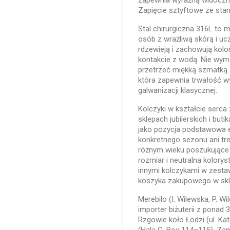
zapewnia wyraźną widoczno
Zapięcie sztyftowe ze sta
Stal chirurgiczna 316L to 
osób z wrażliwą skórą i uczu
rdzewieją i zachowują kol
kontakcie z wodą. Nie wyma
przetrzeć miękką szmatką.
która zapewnia trwałość w
galwanizacji klasycznej.
Kolczyki w kształcie serca z
sklepach jubilerskich i but
jako pozycja podstawowa e
konkretnego sezonu ani tr
różnym wieku poszukujące pro
rozmiar i neutralna kolorys
innymi kolczykami w zesta
koszyka zakupowego w skle
Merebilo (I. Wilewska, P. Wi
importer biżuterii z ponad
Rzgowie koło Łodzi (ul. Ka