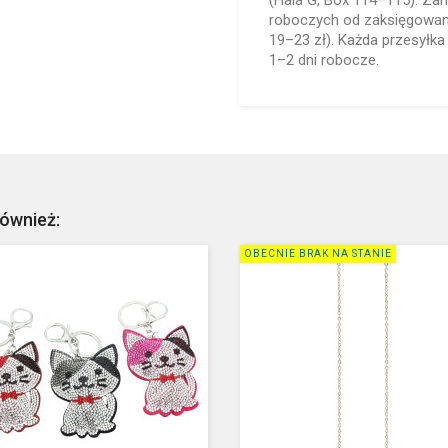
(Hala G, Box 114–115). Za
roboczych od zaksięgowani
19–23 zł). Każda przesyłka
1–2 dni robocze.
również:
OBECNIE BRAK NA STANIE