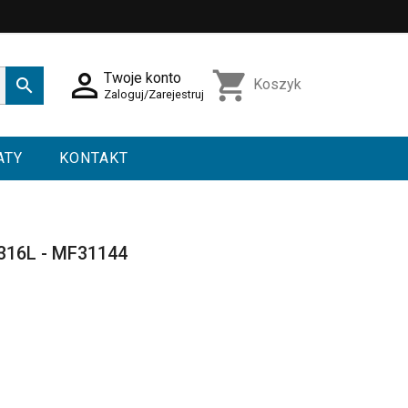

shopping_cart
Twoje konto

Koszyk
Zaloguj/Zarejestruj
ATY
KONTAKT
 316L - MF31144