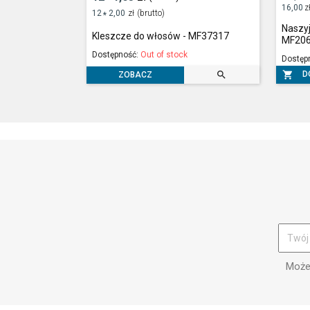
16,00
z
12
2,00
zł
(brutto)
*
Naszyj
Kleszcze do włosów - MF37317
MF206
Dostępność:
Out of stock
Dostęp


D
ZOBACZ
Możes