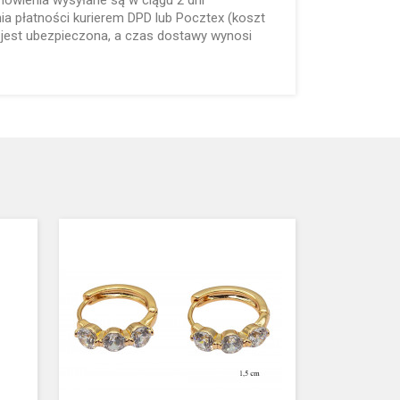
mówienia wysyłane są w ciągu 2 dni
a płatności kurierem DPD lub Pocztex (koszt
 jest ubezpieczona, a czas dostawy wynosi