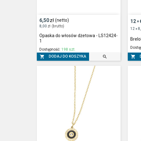
6,50
zł
(netto)
12
*
8,00
zł
(brutto)
12
8
*
Opaska do włosów dżetowa - LS12424-
Brelo
1
Dostę
Dostępność:
198 szt.



DODAJ DO KOSZYKA