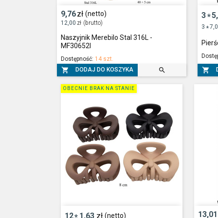
9,76
zł
(netto)
3
5
*
12,00
zł
(brutto)
3
7,
*
Naszyjnik Merebilo Stal 316L -
Pierś
MF30652I
Dostę
Dostępność:
14 szt.



DODAJ DO KOSZYKA
OBECNIE BRAK NA STANIE
13,01
12
1,63
zł
(netto)
*