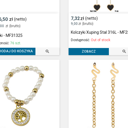
7,32
zł
(netto)
6,50
zł
(netto)
9,00
zł
(brutto)
,00
zł
(brutto)
Kolczyki Xuping Stal 316L - MF
ki - MF31325
Dostępność:
Out of stock
pność:
76 szt.


DODAJ DO KOSZYKA
ZOBACZ