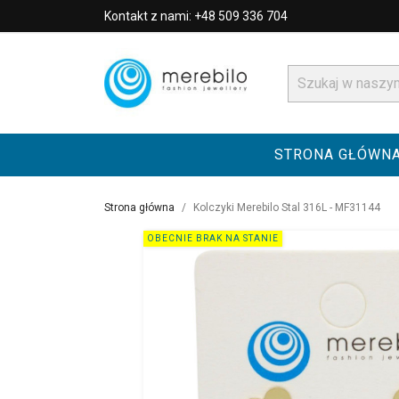
Kontakt z nami: +48 509 336 704
STRONA GŁÓWN
Strona główna
Kolczyki Merebilo Stal 316L - MF31144
OBECNIE BRAK NA STANIE