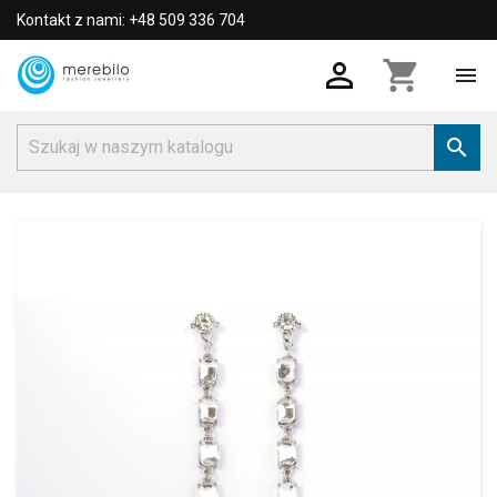
Kontakt z nami: +48 509 336 704

shopping_cart

