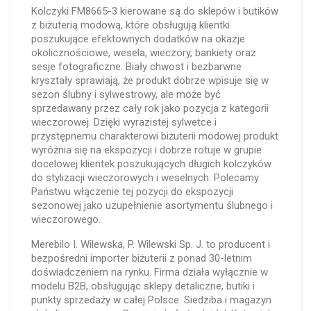
Kolczyki FM8665-3 kierowane są do sklepów i butików
z biżuterią modową, które obsługują klientki
poszukujące efektownych dodatków na okazje
okolicznościowe, wesela, wieczory, bankiety oraz
sesje fotograficzne. Biały chwost i bezbarwne
kryształy sprawiają, że produkt dobrze wpisuje się w
sezon ślubny i sylwestrowy, ale może być
sprzedawany przez cały rok jako pozycja z kategorii
wieczorowej. Dzięki wyrazistej sylwetce i
przystępnemu charakterowi biżuterii modowej produkt
wyróżnia się na ekspozycji i dobrze rotuje w grupie
docelowej klientek poszukujących długich kolczyków
do stylizacji wieczorowych i weselnych. Polecamy
Państwu włączenie tej pozycji do ekspozycji
sezonowej jako uzupełnienie asortymentu ślubnego i
wieczorowego.
Merebilo I. Wilewska, P. Wilewski Sp. J. to producent i
bezpośredni importer biżuterii z ponad 30-letnim
doświadczeniem na rynku. Firma działa wyłącznie w
modelu B2B, obsługując sklepy detaliczne, butiki i
punkty sprzedaży w całej Polsce. Siedziba i magazyn