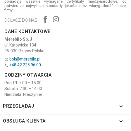
posiadają wszelkie wymagane certyfikaty międzynarodowe, co
potwierdza najwyższe standardy jakości oraz wiarygodność naszej
firmy.
DOŁĄCZ DO NAS:
DANE KONTAKTOWE
Merebilo Sp. J
ul. Katowicka 134
95-030 Rzgów Polska
bok@merebilo.pl

+48 42 225 96 00

GODZINY OTWARCIA
Pon-Pt: 7:00 – 15:00
Sobota: 7:30 – 14:00
Niedziela: Nieczynne

PRZEGLĄDAJ

OBSŁUGA KLIENTA