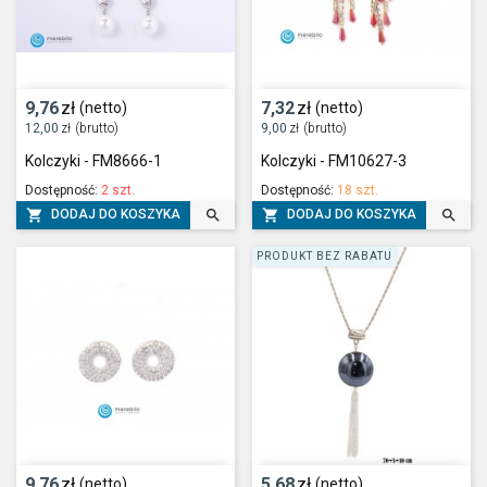
9,76
zł
7,32
zł
(netto)
(netto)
12,00
zł
(brutto)
9,00
zł
(brutto)
Kolczyki - FM8666-1
Kolczyki - FM10627-3
Dostępność:
2 szt.
Dostępność:
18 szt.




DODAJ DO KOSZYKA
DODAJ DO KOSZYKA
PRODUKT BEZ RABATU
9,76
zł
5,68
zł
(netto)
(netto)