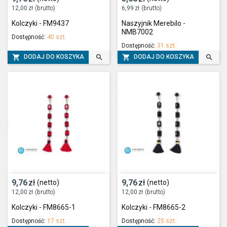
12,00
zł
(brutto)
6,99
zł
(brutto)
Kolczyki - FM9437
Naszyjnik Merebilo -
NMB7002
Dostępność:
40 szt.
Dostępność:
31 szt.




DODAJ DO KOSZYKA
DODAJ DO KOSZYKA
9,76
zł
9,76
zł
(netto)
(netto)
12,00
zł
(brutto)
12,00
zł
(brutto)
Kolczyki - FM8665-1
Kolczyki - FM8665-2
Dostępność:
17 szt.
Dostępność:
25 szt.