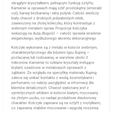
okrągłym kryształkiem, pełniącym funkcję sztyftu.
Kamienie w oprawach mają szlif prostokątny (emerald
cut), barwę bezbarwną i silny połysk. Całość wieńczy
biały chwost z drobnych jedwabistych nitek,
zawieszony na złotej kółeczku, który kontrastuje z
srebrnym metalem opraw. Proporcje kolczyka
wskazują na dużą długość — całość sprawia wrażenie
eleganckiego, wydłużonego akcentu dekoracyjnego.
Kolczyki wykonane są z metalu w kolorze srebrnym,
charakterystycznego dla biżuterii typu Xuping —
pozłacanej lub rodowanej, w warstwie około 3
mikronów. Kamienie to szklane kryształy imitujące
brylant, osadzone w metalowych oprawach z
ząbkami. Ze względu na specyfikę materiału Xuping
zaleca się unikać kontaktu z wodą, kosmetykami i
perfumami, co należy uwzględnić w informacji dla
klientów detalicznych. Chwost wykonany jest z
syntetycznych włókien w kolorze białym, mocowany
na złotym uszku, co nadaje produktowi dwutonowy
charakter. Kolczyki zapinane są na sztyft z motylkiem,
co zapewnia stabilne mocowanie i wygodę noszenia.