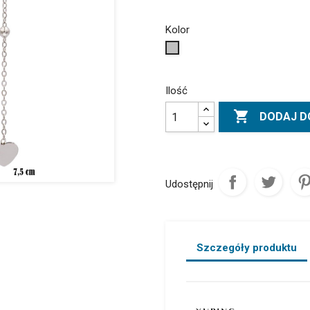
Kolor
Srebrny
Ilość

DODAJ D
Udostępnij
Szczegóły produktu