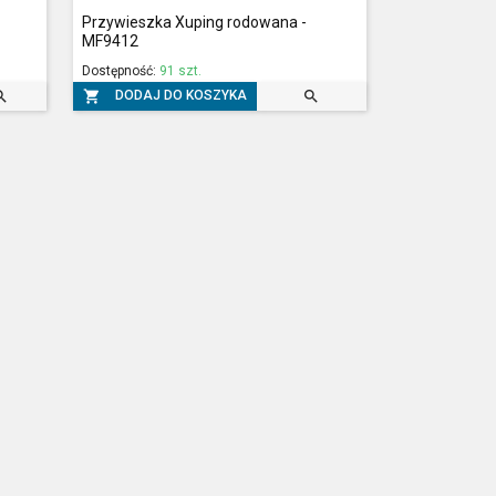
Przywieszka Xuping rodowana -
MF9412
Dostępność:
91 szt.



DODAJ DO KOSZYKA