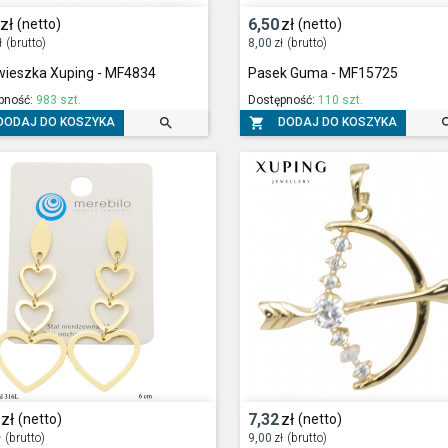
zł
6,50
zł
(netto)
(netto)
ł
(brutto)
8,00
zł
(brutto)
wieszka Xuping - MF4834
Pasek Guma - MF15725
pność:
983 szt.
Dostępność:
110 szt.


DODAJ DO KOSZYKA
DODAJ DO KOSZYKA
zł
7,32
zł
(netto)
(netto)
ł
(brutto)
9,00
zł
(brutto)