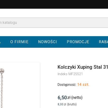
A
O FIRMIE
NOWOŚCI
PROMOCJE
RAB
Kolczyki Xuping Stal 
Indeks
MF25521
14 szt.
Dostępność:
6,50
zł
(netto)
8,00
zł
(brutto)