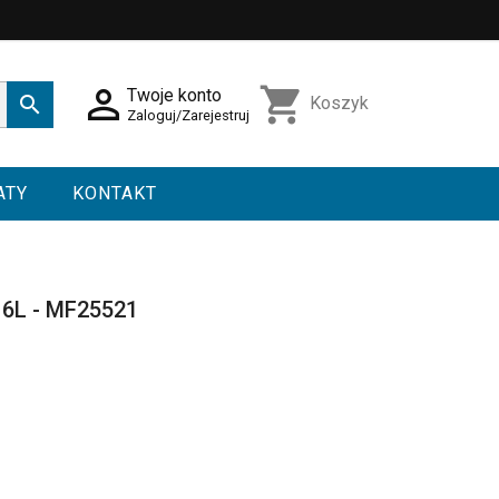

shopping_cart
Twoje konto

Koszyk
Zaloguj/Zarejestruj
ATY
KONTAKT
316L - MF25521