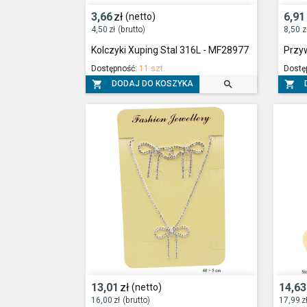
3,66
zł
6,91
(netto)
4,50
zł
(brutto)
8,50
z
Kolczyki Xuping Stal 316L - MF28977
Przy
Dostępność:
11 szt.
Dostę



DODAJ DO KOSZYKA
13,01
zł
14,63
(netto)
16,00
zł
(brutto)
17,99
z