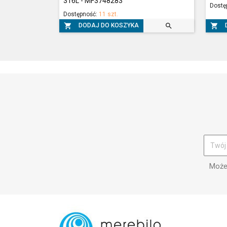
316L - MF3748283
Dostę
Dostępność:
11 szt.



DODAJ DO KOSZYKA
Możes