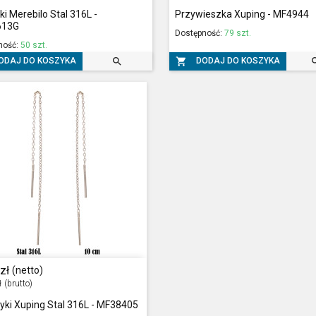
ki Merebilo Stal 316L -
Przywieszka Xuping - MF4944
613G
Dostępność:
79 szt.
ność:
50 szt.


ODAJ DO KOSZYKA
DODAJ DO KOSZYKA
zł
(netto)
ł
(brutto)
yki Xuping Stal 316L - MF38405