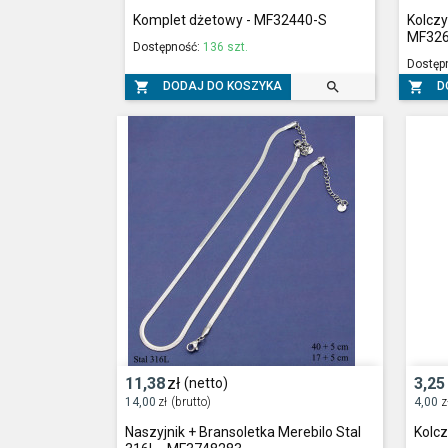
Komplet dżetowy - MF32440-S
Kolczy
MF32
Dostępność:
136 szt.
Dostęp



DODAJ DO KOSZYKA
D
11,38
zł
3,25
(netto)
14,00
zł
(brutto)
4,00
z
Naszyjnik + Bransoletka Merebilo Stal
Kolcz