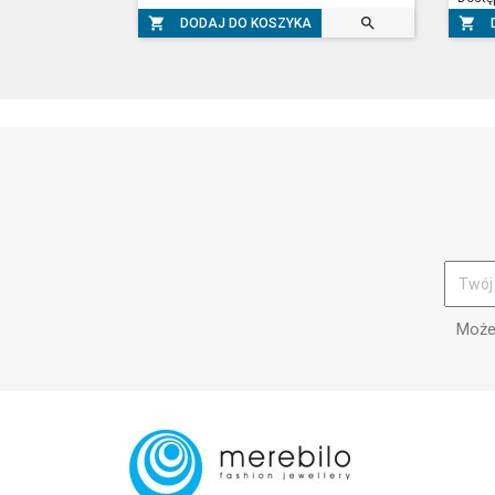



DODAJ DO KOSZYKA
Możes