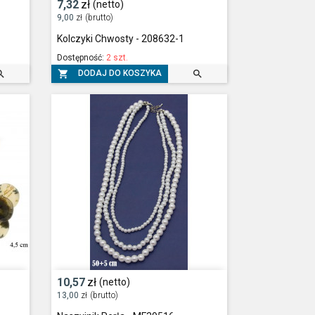
7,32
zł
(netto)
9,00
zł
(brutto)
Kolczyki Chwosty - 208632-1
Dostępność:
2 szt.



DODAJ DO KOSZYKA
10,57
zł
(netto)
13,00
zł
(brutto)