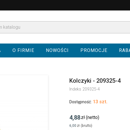
A
O FIRMIE
NOWOŚCI
PROMOCJE
RAB
Kolczyki - 209325-4
Indeks
209325-4
13 szt.
Dostępność:
4,88
zł
(netto)
6,00
zł
(brutto)