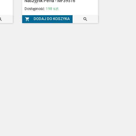
Naszyjnik Perła - MF39516
Dostępność:
198 szt.



DODAJ DO KOSZYKA