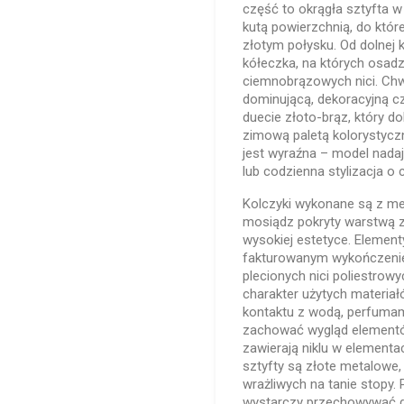
część to okrągła sztyfta w
kutą powierzchnią, do któr
złotym połysku. Od dolnej 
kółeczka, na których osad
ciemnobrązowych nici. Chw
dominującą, dekoracyjną c
duecie złoto-brąz, który d
zimową paletą kolorystyc
jest wyraźna – model nada
lub codzienna stylizacja o
Kolczyki wykonane są z me
mosiądz pokryty warstwą zł
wysokiej estetyce. Element
fakturowanym wykończenie
plecionych nici poliestrow
charakter użytych materiał
kontaktu z wodą, perfumam
zachować wygląd elementów
zawierają niklu w element
sztyfty są złote metalowe, 
wrażliwych na tanie stopy.
wystarczy przechowywać go