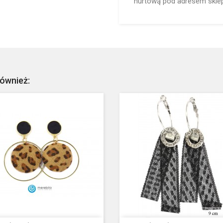
hurtową pod adresem sklep
również: