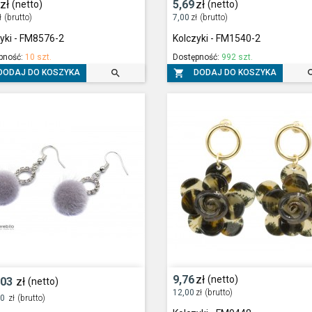
zł
5,69
zł
(netto)
(netto)
ł
(brutto)
7,00
zł
(brutto)
yki - FM8576-2
Kolczyki - FM1540-2
pność:
10 szt.
Dostępność:
992 szt.


DODAJ DO KOSZYKA
DODAJ DO KOSZYKA
9,76
zł
(netto)
,03
zł
(netto)
12,00
zł
(brutto)
50
zł
(brutto)