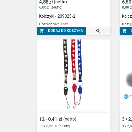
4,88
zł
6,50
(netto)
6,00
zł
(brutto)
8,00
z
Kolczyki - 209325-2
Kolcz
Dostępność:
3 szt.
Dostę



DODAJ DO KOSZYKA
12
0,41
zł
3
2
(netto)
*
*
12
0,50
zł
(brutto)
3
2,
*
*