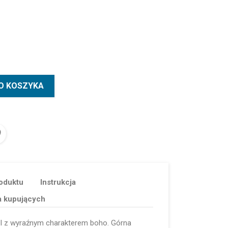
O KOSZYKA
oduktu
Instrukcja
a kupujących
el z wyraźnym charakterem boho. Górna