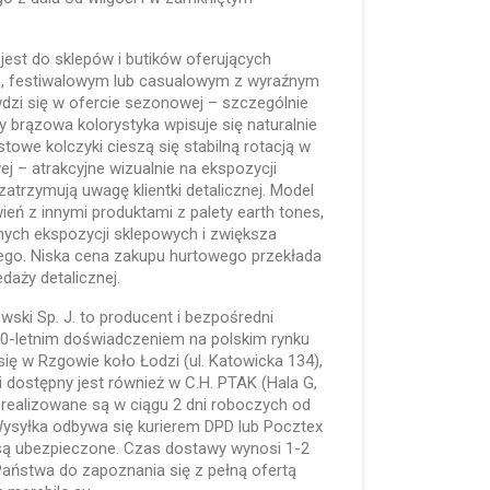
jest do sklepów i butików oferujących
tno, festiwalowym lub casualowym z wyraźnym
dzi się w ofercie sezonowej – szczególnie
y brązowa kolorystyka wpisuje się naturalnie
owe kolczyki cieszą się stabilną rotacją w
j – atrakcyjne wizualnie na ekspozycji
zatrzymują uwagę klientki detalicznej. Model
ń z innymi produktami z palety earth tones,
nych ekspozycji sklepowych i zwiększa
go. Niska cena zakupu hurtowego przekłada
daży detalicznej.
lewski Sp. J. to producent i bezpośredni
 30-letnim doświadczeniem na polskim rynku
się w Rzgowie koło Łodzi (ul. Katowicka 134),
i dostępny jest również w C.H. PTAK (Hala G,
realizowane są w ciągu 2 dni roboczych od
Wysyłka odbywa się kurierem DPD lub Pocztex
i są ubezpieczone. Czas dostawy wynosi 1-2
aństwa do zapoznania się z pełną ofertą