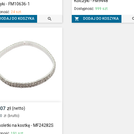
Kolczyki - FM9448
yki - FM10636-1
Dostępność:
999 szt.
pność:
24 szt.


DODAJ DO KOSZYKA
DODAJ DO KOSZYKA
,07
zł
(netto)
00
zł
(brutto)
oletki na kostkę - MF24282S
pność:
191 szt.