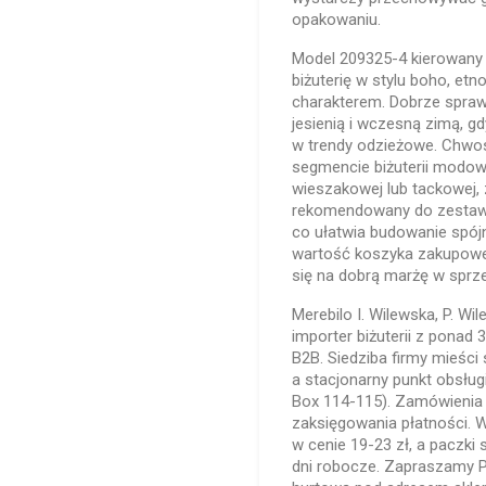
opakowaniu.
Model 209325-4 kierowany 
biżuterię w stylu boho, e
charakterem. Dobrze spraw
jesienią i wczesną zimą, gd
w trendy odzieżowe. Chwost
segmencie biżuterii modowe
wieszakowej lub tackowej, 
rekomendowany do zestawie
co ułatwia budowanie spój
wartość koszyka zakupowe
się na dobrą marżę w sprze
Merebilo I. Wilewska, P. Wi
importer biżuterii z ponad
B2B. Siedziba firmy mieści 
a stacjonarny punkt obsług
Box 114-115). Zamówienia 
zaksięgowania płatności. 
w cenie 19-23 zł, a paczk
dni robocze. Zapraszamy P