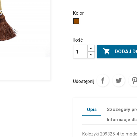
Kolor
Brązowy
Ilość

DODAJ D
Udostępnij
Opis
Szczegóły pr
Informacje dl
Kolczyki 209325-4 to mod