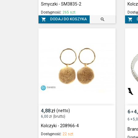
Smyczki - SM3835-2
Kolcz
Dostępność:
265 szt.
Dostę



DODAJ DO KOSZYKA
4,88
zł
(netto)
6
4
*
6,00
zł
(brutto)
6
5,
*
Kolczyki - 208966-4
Brans
Dostępność:
22 szt.
Dostę