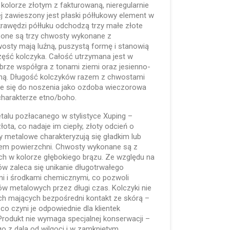
 kolorze złotym z fakturowaną, nieregularnie
ej zawieszony jest płaski półłukowy element w
krawędzi półłuku odchodzą trzy małe złote
zone są trzy chwosty wykonane z
osty mają luźną, puszystą formę i stanowią
zęść kolczyka. Całość utrzymana jest w
obrze współgra z tonami ziemi oraz jesienno-
zną. Długość kolczyków razem z chwostami
je się do noszenia jako ozdoba wieczorowa
 charakterze etno/boho.
talu pozłacanego w stylistyce Xuping –
ota, co nadaje im ciepły, złoty odcień o
y metalowe charakteryzują się gładkim lub
m powierzchni. Chwosty wykonane są z
ych w kolorze głębokiego brązu. Ze względu na
ów zaleca się unikanie długotrwałego
i i środkami chemicznymi, co pozwoli
 metalowych przez długi czas. Kolczyki nie
ach mających bezpośredni kontakt ze skórą –
co czyni je odpowiednie dla klientek
 Produkt nie wymaga specjalnej konserwacji –
 z dala od wilgoci i w zamkniętym