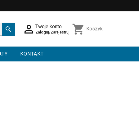

shopping_cart
Twoje konto

Koszyk
Zaloguj/Zarejestruj
ATY
KONTAKT