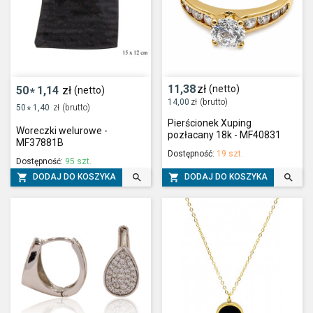
11,38
zł
(netto)
50
1,14
zł
(netto)
*
14,00
zł
(brutto)
50
1,40
zł
(brutto)
*
Pierścionek Xuping
Woreczki welurowe -
pozłacany 18k - MF40831
MF37881B
Dostępność:
19 szt.
Dostępność:
95 szt.




DODAJ DO KOSZYKA
DODAJ DO KOSZYKA