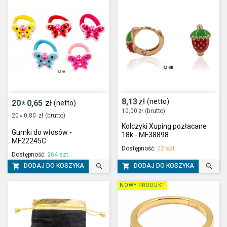
8,13
zł
(netto)
20
0,65
zł
(netto)
*
10,00
zł
(brutto)
20
0,80
zł
(brutto)
*
Kolczyki Xuping pozłacane
Gumki do włosów -
18k - MF38898
MF22245C
Dostępność:
22 szt.
Dostępność:
264 szt.




DODAJ DO KOSZYKA
DODAJ DO KOSZYKA
NOWY PRODUKT