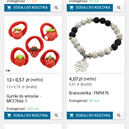
Dostępność:
17 szt.
Dostępność:
92 szt.




DODAJ DO KOSZYKA
DODAJ DO KOSZYKA
4,07
zł
(netto)
12
0,57
zł
(netto)
*
5,01
zł
(brutto)
12
0,70
zł
(brutto)
*
Bransoletka - FM9476
Gumki do włosów -
Dostępność:
65 szt.
MF37666-1
Dostępność:
163 szt.




DODAJ DO KOSZYKA
DODAJ DO KOSZYKA