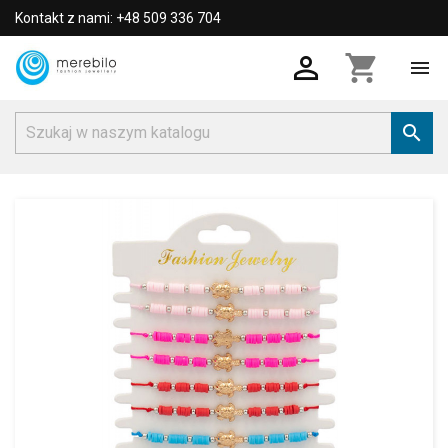
Kontakt z nami: +48 509 336 704

shopping_cart

