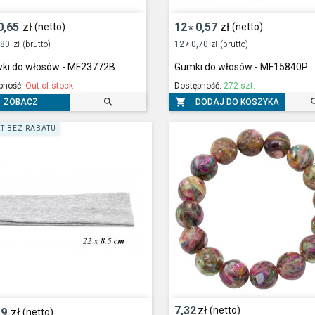
0,65
zł
12
0,57
zł
(netto)
(netto)
*
,80
zł
(brutto)
12
0,70
zł
(brutto)
*
ki do włosów - MF23772B
Gumki do włosów - MF15840P
pność:
Out of stock
Dostępność:
272 szt.


DODAJ DO KOSZYKA
ZOBACZ
T BEZ RABATU
7,32
zł
(netto)
19
zł
(netto)