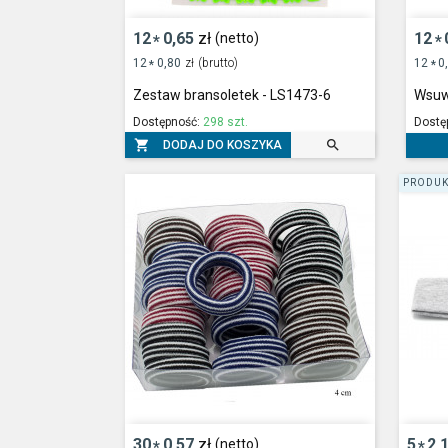
12
0,65
zł
12
(netto)
*
*
12
0,80
zł
(brutto)
12
0
*
*
Zestaw bransoletek - LS1473-6
Wsuw
Dostępność:
298 szt.
Dostę


DODAJ DO KOSZYKA
PRODUK
30
0,57
zł
5
2,
(netto)
*
*