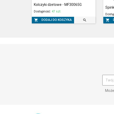
Kolczyki dżetowe - MF30065G
Spin
Dostępność:
47 szt.
Dostę



DODAJ DO KOSZYKA
Możes