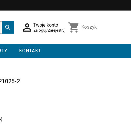

shopping_cart
Twoje konto

Koszyk
Zaloguj/Zarejestruj
ATY
KONTAKT
21025-2
o)