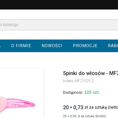
A
O FIRMIE
NOWOŚCI
PROMOCJE
RAB
Spinki do włosów - MF
Indeks
MF21025-2
223 szt.
Dostępność:
20
0,73
zł za sztukę
(nett
*
20
0,90
zł za sztukę
(brutto)
*