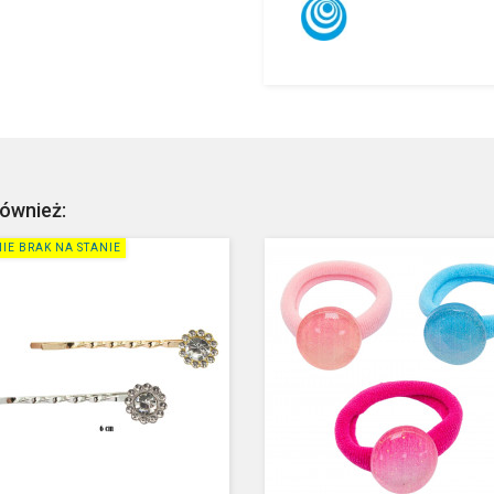
również:
IE BRAK NA STANIE