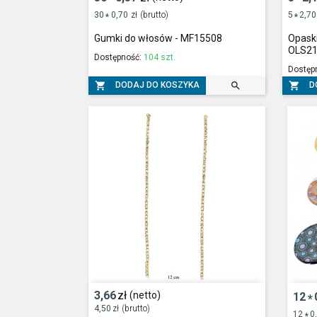
30
0,70
zł
(brutto)
5
2,70
*
*
Gumki do włosów - MF15508
Opaski
OLS2
Dostępność:
104 szt.
Dostęp



DODAJ DO KOSZYKA
D
3,66
zł
(netto)
12
*
4,50
zł
(brutto)
12
0
*