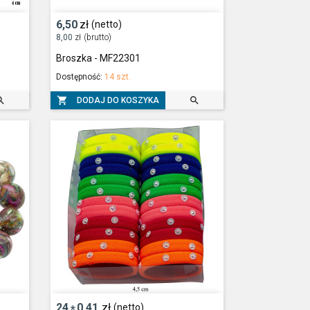
6,50
zł
(netto)
8,00
zł
(brutto)
Broszka - MF22301
Dostępność:
14 szt.



DODAJ DO KOSZYKA
24
0,41
zł
(netto)
*