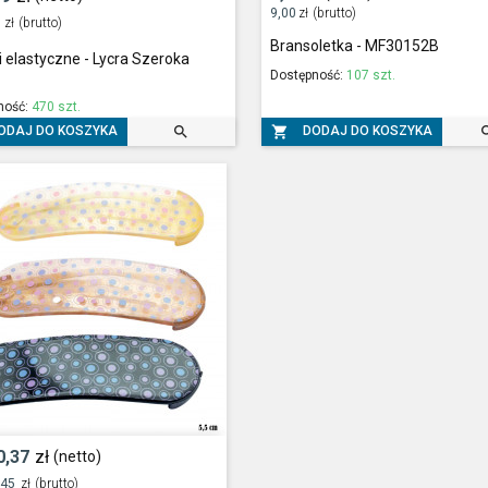
9,00
zł
(brutto)
zł
(brutto)
Bransoletka - MF30152B
 elastyczne - Lycra Szeroka
Dostępność:
107 szt.
1
ność:
470 szt.


ODAJ DO KOSZYKA
DODAJ DO KOSZYKA
0,37
zł
(netto)
,45
zł
(brutto)