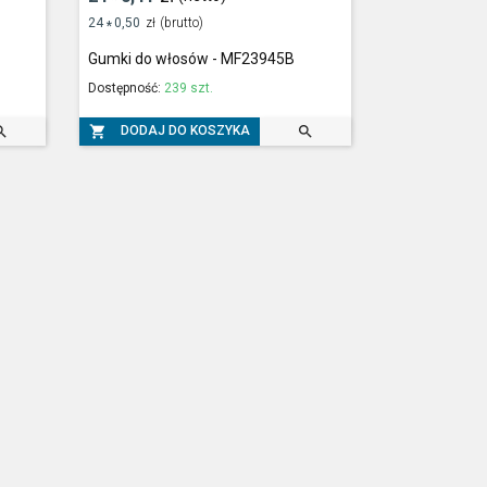
24
0,50
zł
(brutto)
*
Gumki do włosów - MF23945B
Dostępność:
239 szt.



DODAJ DO KOSZYKA