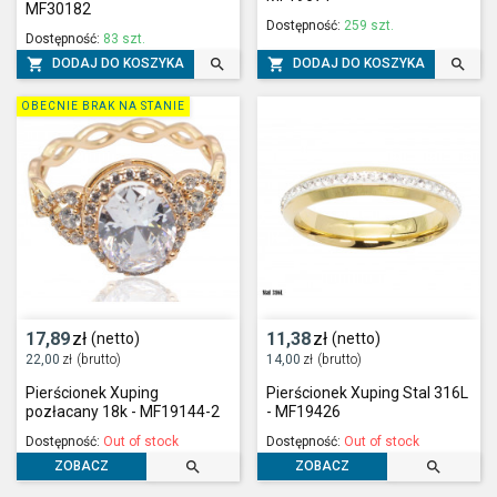
MF30182
Dostępność:
259 szt.
Dostępność:
83 szt.




DODAJ DO KOSZYKA
DODAJ DO KOSZYKA
OBECNIE BRAK NA STANIE
17,89
zł
11,38
zł
(netto)
(netto)
22,00
zł
(brutto)
14,00
zł
(brutto)
Pierścionek Xuping
Pierścionek Xuping Stal 316L
pozłacany 18k - MF19144-2
- MF19426
Dostępność:
Out of stock
Dostępność:
Out of stock


ZOBACZ
ZOBACZ