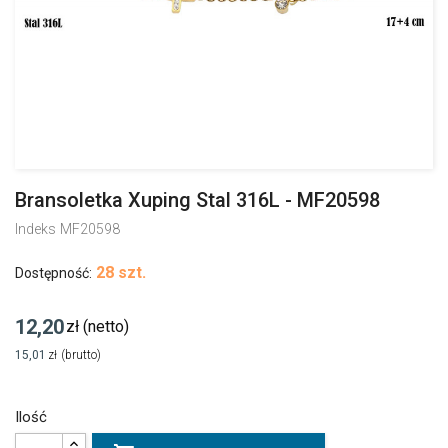
Bransoletka Xuping Stal 316L - MF20598
Indeks
MF20598
28 szt.
Dostępność:
12,20
zł
(netto)
15,01
zł
(brutto)
Ilość