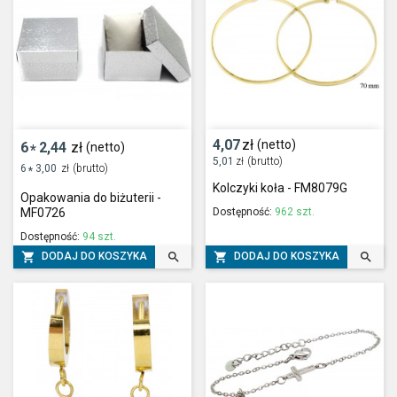
4,07
zł
(netto)
6
2,44
zł
(netto)
*
5,01
zł
(brutto)
6
3,00
zł
(brutto)
*
Kolczyki koła - FM8079G
Opakowania do biżuterii -
Dostępność:
962 szt.
MF0726
Dostępność:
94 szt.




DODAJ DO KOSZYKA
DODAJ DO KOSZYKA