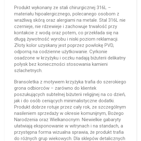
Produkt wykonany ze stali chirurgicznej 316L –
materiału hipoalergicznego, polecanego osobom z
wrażliwą skórą oraz alergiami na metale. Stal 316L nie
czernieje, nie rdzewieje i zachowuje trwałość przy
kontakcie z wodą oraz potem, co przekłada się na
długą żywotność wyrobu i niski poziom reklamacji.
Złoty kolor uzyskany jest poprzez powłokę PVD,
odporną na codzienne użytkowanie. Cyrkonie
osadzone w krzyżyku i oczku nadają biżuterii delikatny
połysk bez konieczności stosowania kamieni
szlachetnych.
Bransoletka z motywem krzyżyka trafia do szerokiego
grona odbiorców – zarówno do klientek
poszukujących subtelnej biżuterii religijnej na co dzień,
jak i do osób ceniących minimalistyczne dodatki.
Produkt dobrze rotuje przez cały rok, ze szczególnym
nasileniem sprzedaży w okresie komunijnym, Bożego
Narodzenia oraz Wielkanocnym. Niewielkie gabaryty
ułatwiają eksponowanie w witrynach i na standach, a
przystępna forma wizualna sprawia, że produkt trafia
do różnych grup wiekowych. Dla sklepów detalicznych