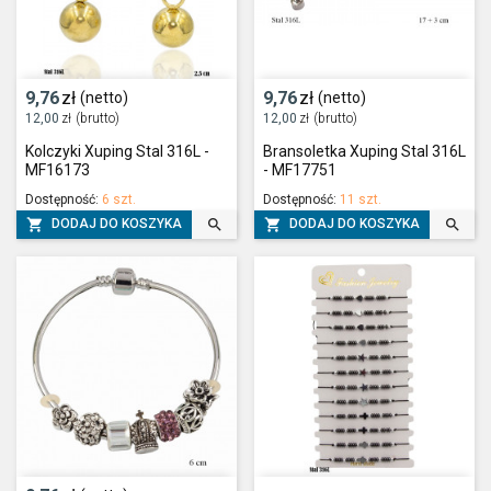
9,76
zł
9,76
zł
(netto)
(netto)
12,00
zł
(brutto)
12,00
zł
(brutto)
Kolczyki Xuping Stal 316L -
Bransoletka Xuping Stal 316L
MF16173
- MF17751
Dostępność:
6 szt.
Dostępność:
11 szt.




DODAJ DO KOSZYKA
DODAJ DO KOSZYKA