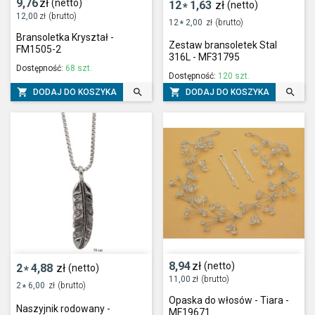
9,76
zł
(netto)
12
1,63
zł
(netto)
*
12,00
zł
(brutto)
12
2,00
zł
(brutto)
*
Bransoletka Kryształ -
Zestaw bransoletek Stal
FM1505-2
316L - MF31795
Dostępność:
68 szt.
Dostępność:
120 szt.




DODAJ DO KOSZYKA
DODAJ DO KOSZYKA
8,94
zł
(netto)
2
4,88
zł
(netto)
*
11,00
zł
(brutto)
2
6,00
zł
(brutto)
*
Opaska do włosów - Tiara -
Naszyjnik rodowany -
MF19671