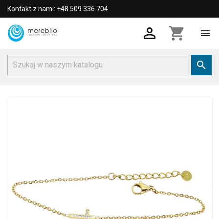
Kontakt z nami: +48 509 336 704

shopping_cart

