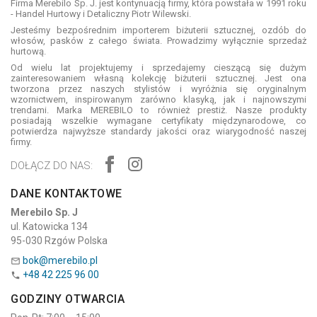
Firma Merebilo Sp. J. jest kontynuacją firmy, która powstała w 1991 roku
- Handel Hurtowy i Detaliczny Piotr Wilewski.
Jesteśmy bezpośrednim importerem biżuterii sztucznej, ozdób do
włosów, pasków z całego świata. Prowadzimy wyłącznie sprzedaż
hurtową.
Od wielu lat projektujemy i sprzedajemy cieszącą się dużym
zainteresowaniem własną kolekcję biżuterii sztucznej. Jest ona
tworzona przez naszych stylistów i wyróżnia się oryginalnym
wzornictwem, inspirowanym zarówno klasyką, jak i najnowszymi
trendami. Marka MEREBILO to również prestiż. Nasze produkty
posiadają wszelkie wymagane certyfikaty międzynarodowe, co
potwierdza najwyższe standardy jakości oraz wiarygodność naszej
firmy.
DOŁĄCZ DO NAS:
DANE KONTAKTOWE
Merebilo Sp. J
ul. Katowicka 134
95-030 Rzgów Polska
bok@merebilo.pl

+48 42 225 96 00

GODZINY OTWARCIA