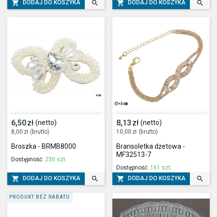




DODAJ DO KOSZYKA
DODAJ DO KOSZYKA
6,50
zł
8,13
zł
(netto)
(netto)
8,00
zł
(brutto)
10,00
zł
(brutto)
Broszka - BRMB8000
Bransoletka dżetowa -
MF32513-7
Dostępność:
250 szt.
Dostępność:
161 szt.




DODAJ DO KOSZYKA
DODAJ DO KOSZYKA
PRODUKT BEZ RABATU