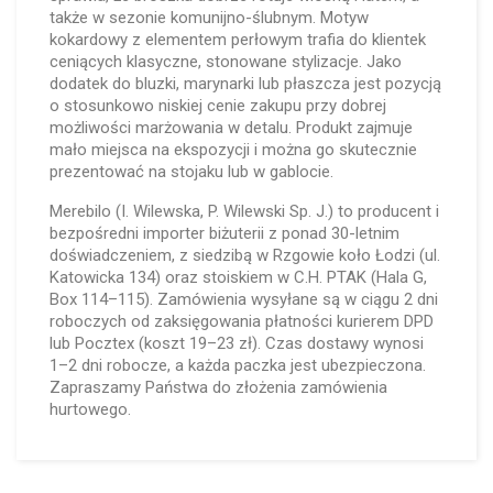
także w sezonie komunijno-ślubnym. Motyw
kokardowy z elementem perłowym trafia do klientek
ceniących klasyczne, stonowane stylizacje. Jako
dodatek do bluzki, marynarki lub płaszcza jest pozycją
o stosunkowo niskiej cenie zakupu przy dobrej
możliwości marżowania w detalu. Produkt zajmuje
mało miejsca na ekspozycji i można go skutecznie
prezentować na stojaku lub w gablocie.
Merebilo (I. Wilewska, P. Wilewski Sp. J.) to producent i
bezpośredni importer biżuterii z ponad 30-letnim
doświadczeniem, z siedzibą w Rzgowie koło Łodzi (ul.
Katowicka 134) oraz stoiskiem w C.H. PTAK (Hala G,
Box 114–115). Zamówienia wysyłane są w ciągu 2 dni
roboczych od zaksięgowania płatności kurierem DPD
lub Pocztex (koszt 19–23 zł). Czas dostawy wynosi
1–2 dni robocze, a każda paczka jest ubezpieczona.
Zapraszamy Państwa do złożenia zamówienia
hurtowego.