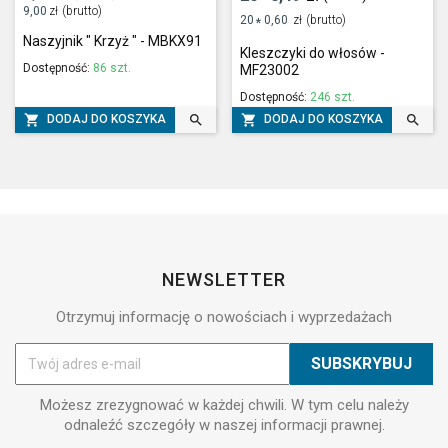
9,00
zł
(brutto)
20
0,60
zł
(brutto)
*
Naszyjnik " Krzyż " - MBKX91
Kleszczyki do włosów -
Dostępność:
86 szt.
MF23002
Dostępność:
246 szt.




DODAJ DO KOSZYKA
DODAJ DO KOSZYKA
NEWSLETTER
Otrzymuj informację o nowościach i wyprzedażach
Możesz zrezygnować w każdej chwili. W tym celu należy
odnaleźć szczegóły w naszej informacji prawnej.