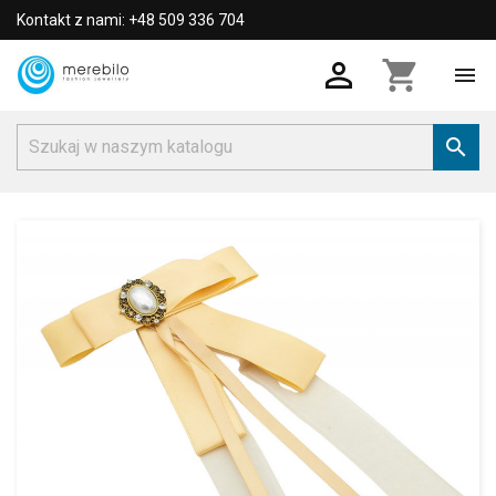
Kontakt z nami: +48 509 336 704

shopping_cart

