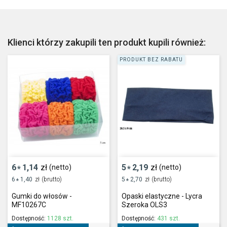
Klienci którzy zakupili ten produkt kupili również:
PRODUKT BEZ RABATU
6
1,14
zł
5
2,19
zł
(netto)
(netto)
*
*
6
1,40
zł
(brutto)
5
2,70
zł
(brutto)
*
*
Gumki do włosów -
Opaski elastyczne - Lycra
MF10267C
Szeroka OLS3
Dostępność:
1128 szt.
Dostępność:
431 szt.