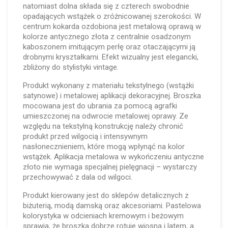
natomiast dolna składa się z czterech swobodnie
opadających wstążek o zróżnicowanej szerokości. W
centrum kokarda ozdobiona jest metalową oprawą w
kolorze antycznego złota z centralnie osadzonym
kaboszonem imitującym perłę oraz otaczającymi ją
drobnymi kryształkami. Efekt wizualny jest elegancki,
zbliżony do stylistyki vintage.
Produkt wykonany z materiału tekstylnego (wstążki
satynowe) i metalowej aplikacji dekoracyjnej. Broszka
mocowana jest do ubrania za pomocą agrafki
umieszczonej na odwrocie metalowej oprawy. Ze
względu na tekstylną konstrukcję należy chronić
produkt przed wilgocią i intensywnym
nasłonecznieniem, które mogą wpłynąć na kolor
wstążek. Aplikacja metalowa w wykończeniu antyczne
złoto nie wymaga specjalnej pielęgnacji – wystarczy
przechowywać z dala od wilgoci.
Produkt kierowany jest do sklepów detalicznych z
biżuterią, modą damską oraz akcesoriami. Pastelowa
kolorystyka w odcieniach kremowym i beżowym
sprawia, że broszka dobrze rotuje wiosną i latem, a