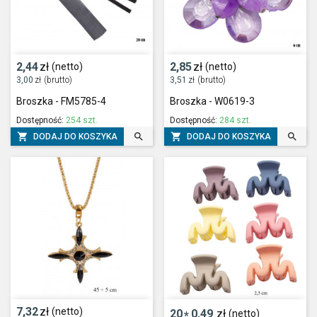
2,44
zł
2,85
zł
(netto)
(netto)
3,00
zł
(brutto)
3,51
zł
(brutto)
Broszka - FM5785-4
Broszka - W0619-3
Dostępność:
254 szt.
Dostępność:
284 szt.




DODAJ DO KOSZYKA
DODAJ DO KOSZYKA
7,32
zł
(netto)
20
0,49
zł
(netto)
*