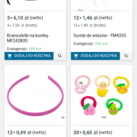
3
6,10
zł
12
1,46
zł
(netto)
(netto)
*
*
3
7,50
zł
(brutto)
12
1,80
zł
(brutto)
*
*
Bransoletki na kostkę -
Gumki do włosów - FM4255
MF24283S
Dostępność:
295 szt.
Dostępność:
188 szt.




DODAJ DO KOSZYKA
DODAJ DO KOSZYKA
12
0,49
zł
20
0,65
zł
(netto)
(netto)
*
*