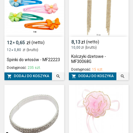
8,13
zł
(netto)
12
0,65
zł
(netto)
*
10,00
zł
(brutto)
12
0,80
zł
(brutto)
*
Kolczyki dżetowe -
Spinki do włosów - MF22223
MF30068G
Dostępność:
235 szt.
Dostępność:
15 szt.




DODAJ DO KOSZYKA
DODAJ DO KOSZYKA