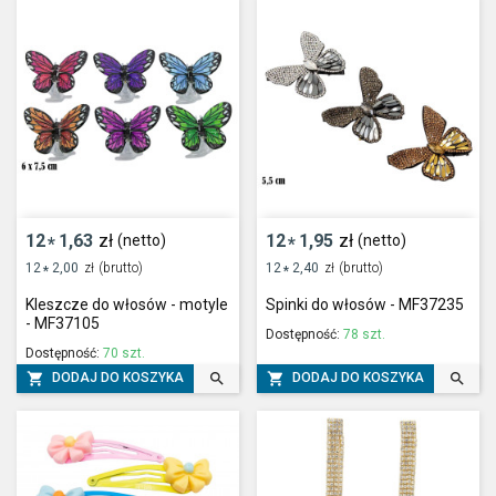
12
1,63
zł
12
1,95
zł
(netto)
(netto)
*
*
12
2,00
zł
(brutto)
12
2,40
zł
(brutto)
*
*
Kleszcze do włosów - motyle
Spinki do włosów - MF37235
- MF37105
Dostępność:
78 szt.
Dostępność:
70 szt.




DODAJ DO KOSZYKA
DODAJ DO KOSZYKA