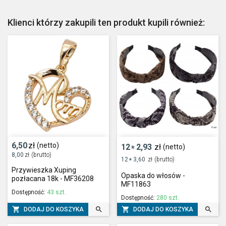
Klienci którzy zakupili ten produkt kupili również:
6,50
zł
(netto)
12
2,93
zł
(netto)
*
8,00
zł
(brutto)
12
3,60
zł
(brutto)
*
Przywieszka Xuping
Opaska do włosów -
pozłacana 18k - MF36208
MF11863
Dostępność:
43 szt.
Dostępność:
280 szt.




DODAJ DO KOSZYKA
DODAJ DO KOSZYKA