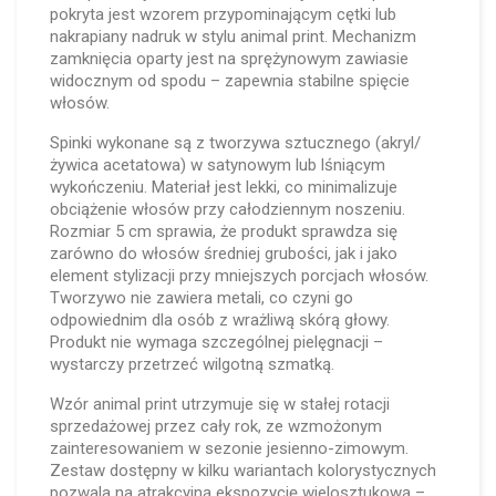
pokryta jest wzorem przypominającym cętki lub
nakrapiany nadruk w stylu animal print. Mechanizm
zamknięcia oparty jest na sprężynowym zawiasie
widocznym od spodu – zapewnia stabilne spięcie
włosów.
Spinki wykonane są z tworzywa sztucznego (akryl/
żywica acetatowa) w satynowym lub lśniącym
wykończeniu. Materiał jest lekki, co minimalizuje
obciążenie włosów przy całodziennym noszeniu.
Rozmiar 5 cm sprawia, że produkt sprawdza się
zarówno do włosów średniej grubości, jak i jako
element stylizacji przy mniejszych porcjach włosów.
Tworzywo nie zawiera metali, co czyni go
odpowiednim dla osób z wrażliwą skórą głowy.
Produkt nie wymaga szczególnej pielęgnacji –
wystarczy przetrzeć wilgotną szmatką.
Wzór animal print utrzymuje się w stałej rotacji
sprzedażowej przez cały rok, ze wzmożonym
zainteresowaniem w sezonie jesienno-zimowym.
Zestaw dostępny w kilku wariantach kolorystycznych
pozwala na atrakcyjną ekspozycję wielosztukową –