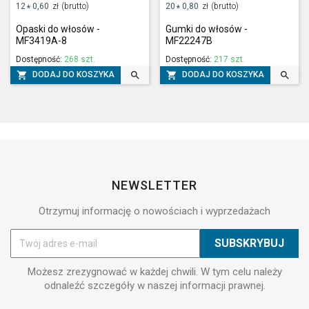
12
0,60
zł
(brutto)
20
0,80
zł
(brutto)
*
*
Opaski do włosów -
Gumki do włosów -
MF3419A-8
MF22247B
Dostępność:
268 szt.
Dostępność:
217 szt.




DODAJ DO KOSZYKA
DODAJ DO KOSZYKA
NEWSLETTER
Otrzymuj informację o nowościach i wyprzedażach
Możesz zrezygnować w każdej chwili. W tym celu należy
odnaleźć szczegóły w naszej informacji prawnej.