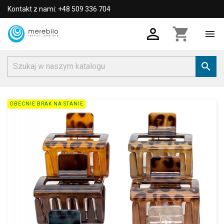
Kontakt z nami: +48 509 336 704

shopping_cart


OBECNIE BRAK NA STANIE