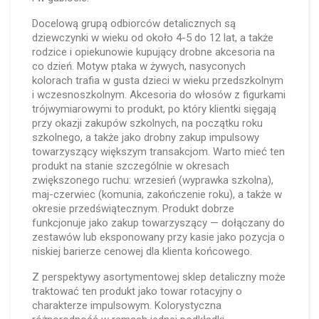
Docelową grupą odbiorców detalicznych są
dziewczynki w wieku od około 4-5 do 12 lat, a także
rodzice i opiekunowie kupujący drobne akcesoria na
co dzień. Motyw ptaka w żywych, nasyconych
kolorach trafia w gusta dzieci w wieku przedszkolnym
i wczesnoszkolnym. Akcesoria do włosów z figurkami
trójwymiarowymi to produkt, po który klientki sięgają
przy okazji zakupów szkolnych, na początku roku
szkolnego, a także jako drobny zakup impulsowy
towarzyszący większym transakcjom. Warto mieć ten
produkt na stanie szczególnie w okresach
zwiększonego ruchu: wrzesień (wyprawka szkolna),
maj-czerwiec (komunia, zakończenie roku), a także w
okresie przedświątecznym. Produkt dobrze
funkcjonuje jako zakup towarzyszący — dołączany do
zestawów lub eksponowany przy kasie jako pozycja o
niskiej barierze cenowej dla klienta końcowego.
Z perspektywy asortymentowej sklep detaliczny może
traktować ten produkt jako towar rotacyjny o
charakterze impulsowym. Kolorystyczna