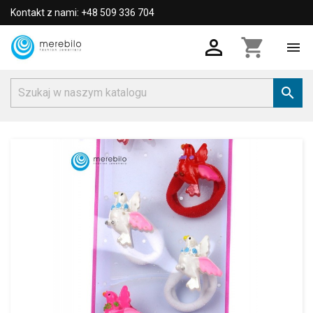
Kontakt z nami: +48 509 336 704

shopping_cart

