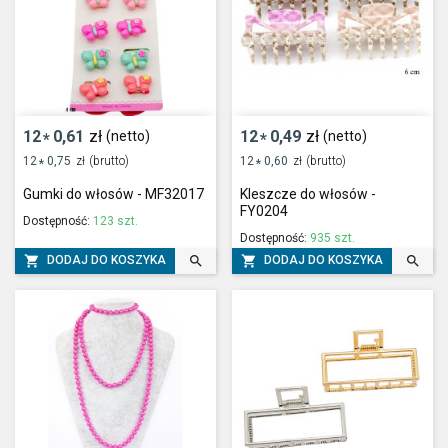
12
0,61
zł
12
0,49
zł
(netto)
(netto)
*
*
12
0,75
zł
(brutto)
12
0,60
zł
(brutto)
*
*
Gumki do włosów - MF32017
Kleszcze do włosów -
FY0204
Dostępność:
123 szt.
Dostępność:
935 szt.




DODAJ DO KOSZYKA
DODAJ DO KOSZYKA