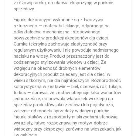
z różową ramką, co ułatwia ekspozycję w punkcie
sprzedaży.
Figurki dekoracyjne wykonane są z tworzywa
sztucznego — materiału lekkiego, odpornego na
odkształcenia mechaniczne i stosowanego
powszechnie w produkcji akcesoriów dla dzieci.
Gumka tekstylna zachowuje elastyczność przy
regularnym użytkowaniu i nie powoduje nadmiernego
nacisku na włosy. Produkt przeznaczony jest do
codziennego stylizowania włosów u dzieci. Ze
względu na obecność drobnych elementów
dekoracyjnych produkt zalecany jest dla dzieci w
wieku szkolnym, nie dla najmłodszych. Różnorodność
kolorystyczna w zestawie — biel, czerwień, róż, fuksja,
turkus — sprawia, że zestaw obejmuje kilka wariantów
jednocześnie, co pozwala właścicielowi sklepu na
sprzedaż produktów jako zestawu lub pojedynczo,
zależnie od modelu sprzedaży w danym punkcie.
Figurki ptaków z rozpostartymi skrzydłami stanowią
wyrazisty, łatwo rozpoznawalny motyw, dobrze
widoczny przy ekspozycji zarówno na wieszakach, jak
i w gablocie.