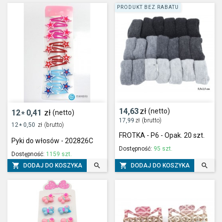
PRODUKT BEZ RABATU
14,63
zł
(netto)
12
0,41
zł
(netto)
*
17,99
zł
(brutto)
12
0,50
zł
(brutto)
*
FROTKA - P6 - Opak. 20 szt.
Pyki do włosów - 202826C
Dostępność:
95 szt.
Dostępność:
1159 szt.




DODAJ DO KOSZYKA
DODAJ DO KOSZYKA