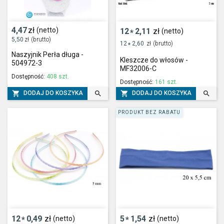
4,47
zł
(netto)
12
2,11
zł
(netto)
*
5,50
zł
(brutto)
12
2,60
zł
(brutto)
*
Naszyjnik Perła długa -
Kleszcze do włosów -
504972-3
MF32006-C
Dostępność:
408 szt.
Dostępność:
161 szt.




DODAJ DO KOSZYKA
DODAJ DO KOSZYKA
PRODUKT BEZ RABATU
12
0,49
zł
5
1,54
zł
(netto)
(netto)
*
*