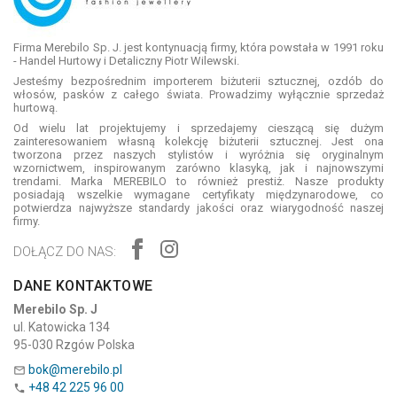
Firma Merebilo Sp. J. jest kontynuacją firmy, która powstała w 1991 roku
- Handel Hurtowy i Detaliczny Piotr Wilewski.
Jesteśmy bezpośrednim importerem biżuterii sztucznej, ozdób do
włosów, pasków z całego świata. Prowadzimy wyłącznie sprzedaż
hurtową.
Od wielu lat projektujemy i sprzedajemy cieszącą się dużym
zainteresowaniem własną kolekcję biżuterii sztucznej. Jest ona
tworzona przez naszych stylistów i wyróżnia się oryginalnym
wzornictwem, inspirowanym zarówno klasyką, jak i najnowszymi
trendami. Marka MEREBILO to również prestiż. Nasze produkty
posiadają wszelkie wymagane certyfikaty międzynarodowe, co
potwierdza najwyższe standardy jakości oraz wiarygodność naszej
firmy.
DOŁĄCZ DO NAS:
DANE KONTAKTOWE
Merebilo Sp. J
ul. Katowicka 134
95-030 Rzgów Polska
bok@merebilo.pl

+48 42 225 96 00
