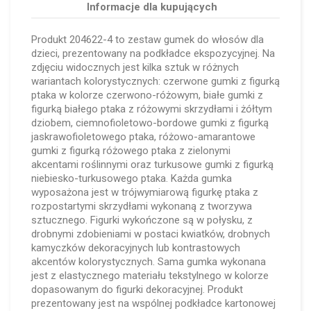
Informacje dla kupujących
Produkt 204622-4 to zestaw gumek do włosów dla
dzieci, prezentowany na podkładce ekspozycyjnej. Na
zdjęciu widocznych jest kilka sztuk w różnych
wariantach kolorystycznych: czerwone gumki z figurką
ptaka w kolorze czerwono-różowym, białe gumki z
figurką białego ptaka z różowymi skrzydłami i żółtym
dziobem, ciemnofioletowo-bordowe gumki z figurką
jaskrawofioletowego ptaka, różowo-amarantowe
gumki z figurką różowego ptaka z zielonymi
akcentami roślinnymi oraz turkusowe gumki z figurką
niebiesko-turkusowego ptaka. Każda gumka
wyposażona jest w trójwymiarową figurkę ptaka z
rozpostartymi skrzydłami wykonaną z tworzywa
sztucznego. Figurki wykończone są w połysku, z
drobnymi zdobieniami w postaci kwiatków, drobnych
kamyczków dekoracyjnych lub kontrastowych
akcentów kolorystycznych. Sama gumka wykonana
jest z elastycznego materiału tekstylnego w kolorze
dopasowanym do figurki dekoracyjnej. Produkt
prezentowany jest na wspólnej podkładce kartonowej