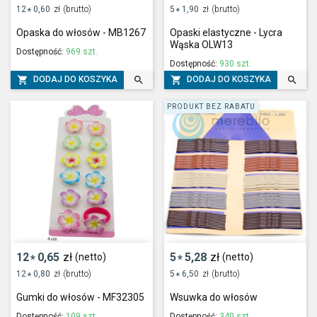
12
0,60
zł
(brutto)
5
1,90
zł
(brutto)
*
*
Opaska do włosów - MB1267
Opaski elastyczne - Lycra
Wąska OLW13
Dostępność:
969 szt.
Dostępność:
930 szt.




DODAJ DO KOSZYKA
DODAJ DO KOSZYKA
PRODUKT BEZ RABATU
12
0,65
zł
5
5,28
zł
(netto)
(netto)
*
*
12
0,80
zł
(brutto)
5
6,50
zł
(brutto)
*
*
Gumki do włosów - MF32305
Wsuwka do włosów
Dostępność:
109 szt.
Dostępność:
340 szt.