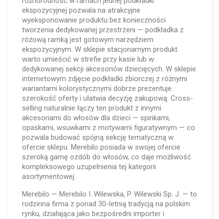
różnorodność w ramach jednej podkładki
ekspozycyjnej pozwala na atrakcyjne
wyeksponowanie produktu bez konieczności
tworzenia dedykowanej przestrzeni — podkładka z
różową ramką jest gotowym narzędziem
ekspozycyjnym. W sklepie stacjonarnym produkt
warto umieścić w strefie przy kasie lub w
dedykowanej sekcji akcesoriów dziecięcych. W sklepie
internetowym zdjęcie podkładki zbiorczej z różnymi
wariantami kolorystycznymi dobrze prezentuje
szerokość oferty i ułatwia decyzję zakupową. Cross-
selling naturalnie łączy ten produkt z innymi
akcesoriami do włosów dla dzieci — spinkami,
opaskami, wsuwkami z motywami figuratywnym — co
pozwala budować spójną sekcję tematyczną w
ofercie sklepu. Merebilo posiada w swojej ofercie
szeroką gamę ozdób do włosów, co daje możliwość
kompleksowego uzupełnienia tej kategorii
asortymentowej.
Merebilo — Merebilo I. Wilewska, P. Wilewski Sp. J. — to
rodzinna firma z ponad 30-letnią tradycją na polskim
rynku, działająca jako bezpośredni importer i