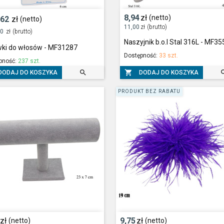
8,94
zł
(netto)
,62
zł
(netto)
11,00
zł
(brutto)
00
zł
(brutto)
Naszyjnik b.o.l Stal 316L - MF3
ki do włosów - MF31287
Dostępność:
33 szt.
pność:
237 szt.


DODAJ DO KOSZYKA
DODAJ DO KOSZYKA
PRODUKT BEZ RABATU
zł
9,75
zł
(netto)
(netto)