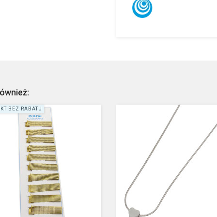
również:
KT BEZ RABATU