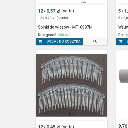
12
0,57
zł
5
1
(netto)
*
*
12
0,70
zł
(brutto)
5
2,
*
*
Spinki do włosów - MF16697N
Wsuw
Dostępność:
288 szt.
Dostę



DODAJ DO KOSZYKA
9,76
12
0,45
zł
(netto)
*