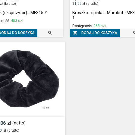
zł
(brutto)
11,99
zł
(brutto)
k (ekspozytor) - MF31591
Broszko - spinka - Marabut - MF
1
pność:
483 szt.
Dostępność:
268 szt.


DODAJ DO KOSZYKA
DODAJ DO KOSZYKA
,06
zł
(netto)
30
zł
(brutto)