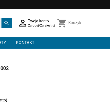

shopping_cart
Twoje konto

Koszyk
Zaloguj/Zarejestruj
ATY
KONTAKT
0002
etto)