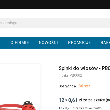
A
O FIRMIE
NOWOŚCI
PROMOCJE
RAB
Spinki do włosów - PB
Indeks
PB0002
36 szt.
Dostępność:
12
0,61
zł za za sztukę
(n
*
12
0,75
zł za za sztukę
(brutto)
*