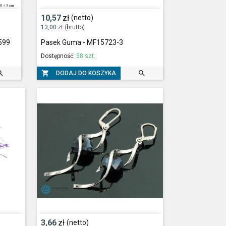
10,57
zł
(netto)
13,00
zł
(brutto)
5599
Pasek Guma - MF15723-3
Dostępność:
58 szt.



DODAJ DO KOSZYKA
3,66
zł
(netto)