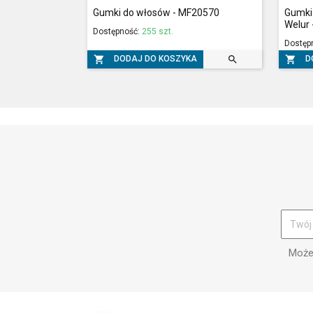
Gumki do włosów - MF20570
Gumki 
Welur
Dostępność:
255 szt.
Dostęp



DODAJ DO KOSZYKA
D
Możes