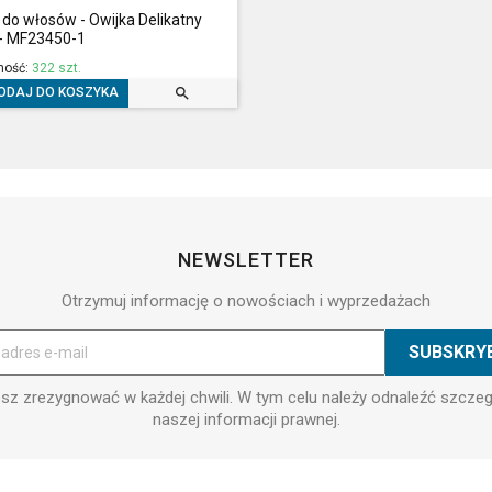
do włosów - Owijka Delikatny
 - MF23450-1
ność:
322 szt.

ODAJ DO KOSZYKA
NEWSLETTER
Otrzymuj informację o nowościach i wyprzedażach
z zrezygnować w każdej chwili. W tym celu należy odnaleźć szcze
naszej informacji prawnej.