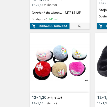
12,00
12
0,55
zł
(brutto)
*
Stoja
Grzebień do włosów - MF31413P
Dostę
Dostępność:
246 szt.



DODAJ DO KOSZYKA
12
1,30
zł
12
1
(netto)
*
*
12
1,60
zł
(brutto)
12
1,
*
*