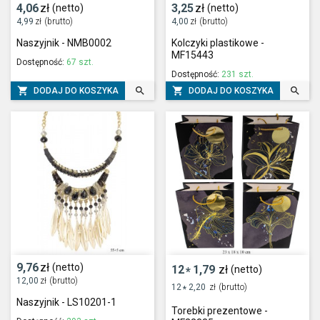
4,06
zł
3,25
zł
(netto)
(netto)
4,99
zł
(brutto)
4,00
zł
(brutto)
Naszyjnik - NMB0002
Kolczyki plastikowe -
MF15443
Dostępność:
67 szt.
Dostępność:
231 szt.




DODAJ DO KOSZYKA
DODAJ DO KOSZYKA
9,76
zł
(netto)
12
1,79
zł
(netto)
*
12,00
zł
(brutto)
12
2,20
zł
(brutto)
*
Naszyjnik - LS10201-1
Torebki prezentowe -