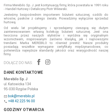
Firma Merebilo Sp. J. jest kontynuacją firmy, która powstała w 1991 roku
- Handel Hurtowy i Detaliczny Piotr Wilewski.
Jesteśmy bezpośrednim importerem biżuterii sztucznej, ozdób do
włosów, pasków z całego świata. Prowadzimy wyłącznie sprzedaż
hurtową.
Od wielu lat projektujemy i sprzedajemy cieszącą się dużym
zainteresowaniem własną kolekcję biżuterii sztucznej. Jest ona
tworzona przez naszych stylistów i wyróżnia się oryginalnym
wzornictwem, inspirowanym zarówno klasyką, jak i najnowszymi
trendami. Marka MEREBILO to również prestiż. Nasze produkty
posiadają wszelkie wymagane certyfikaty międzynarodowe, co
potwierdza najwyższe standardy jakości oraz wiarygodność naszej
firmy.
DOŁĄCZ DO NAS:
DANE KONTAKTOWE
Merebilo Sp. J
ul. Katowicka 134
95-030 Rzgów Polska
bok@merebilo.pl

+48 42 225 96 00

GODZINY OTWARCIA