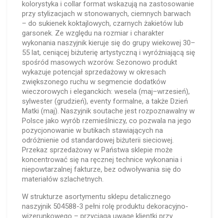
kolorystyka i collar format wskazują na zastosowanie
przy stylizacjach w stonowanych, ciemnych barwach
– do sukienek koktajlowych, czarnych żakietów lub
garsonek. Ze względu na rozmiar i charakter
wykonania naszyjnik kieruje się do grupy wiekowej 30–
55 lat, ceniącej biżuterię artystyczną i wyróżniającą się
spośród masowych wzorów. Sezonowo produkt
wykazuje potencjał sprzedażowy w okresach
zwiększonego ruchu w segmencie dodatków
wieczorowych i eleganckich: wesela (maj–wrzesień),
sylwester (grudzień), eventy formalne, a także Dzień
Matki (maj). Naszyjnik soutache jest rozpoznawalny w
Polsce jako wyrób rzemieślniczy, co pozwala na jego
pozycjonowanie w butikach stawiających na
odróżnienie od standardowej biżuterii sieciowej.
Przekaz sprzedażowy w Państwa sklepie może
koncentrować się na ręcznej technice wykonania i
niepowtarzalnej fakturze, bez odwoływania się do
materiałów szlachetnych.
W strukturze asortymentu sklepu detalicznego
naszyjnik 504588-3 pełni rolę produktu dekoracyjno-
wizerunkowego – przyciąga uwagę klientki przy