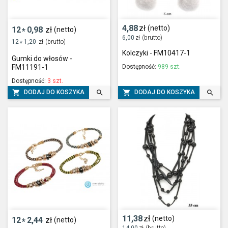
4,88
zł
(netto)
12
0,98
zł
(netto)
*
6,00
zł
(brutto)
12
1,20
zł
(brutto)
*
Kolczyki - FM10417-1
Gumki do włosów -
Dostępność:
989 szt.
FM11191-1
Dostępność:
3 szt.




DODAJ DO KOSZYKA
DODAJ DO KOSZYKA
11,38
zł
(netto)
12
2,44
zł
(netto)
*