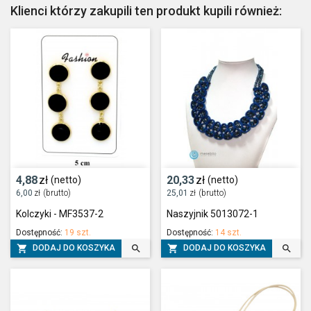
Klienci którzy zakupili ten produkt kupili również:
4,88
zł
20,33
zł
(netto)
(netto)
6,00
zł
(brutto)
25,01
zł
(brutto)
Kolczyki - MF3537-2
Naszyjnik 5013072-1
Dostępność:
19 szt.
Dostępność:
14 szt.




DODAJ DO KOSZYKA
DODAJ DO KOSZYKA