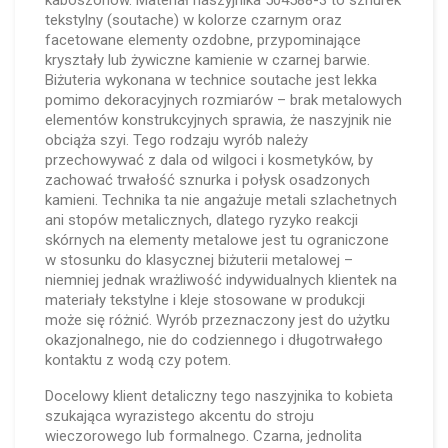
kaboszonów. Materiał naszyjnika 504588-3 to sznurek
tekstylny (soutache) w kolorze czarnym oraz
facetowane elementy ozdobne, przypominające
kryształy lub żywiczne kamienie w czarnej barwie.
Biżuteria wykonana w technice soutache jest lekka
pomimo dekoracyjnych rozmiarów – brak metalowych
elementów konstrukcyjnych sprawia, że naszyjnik nie
obciąża szyi. Tego rodzaju wyrób należy
przechowywać z dala od wilgoci i kosmetyków, by
zachować trwałość sznurka i połysk osadzonych
kamieni. Technika ta nie angażuje metali szlachetnych
ani stopów metalicznych, dlatego ryzyko reakcji
skórnych na elementy metalowe jest tu ograniczone
w stosunku do klasycznej biżuterii metalowej –
niemniej jednak wrażliwość indywidualnych klientek na
materiały tekstylne i kleje stosowane w produkcji
może się różnić. Wyrób przeznaczony jest do użytku
okazjonalnego, nie do codziennego i długotrwałego
kontaktu z wodą czy potem.
Docelowy klient detaliczny tego naszyjnika to kobieta
szukająca wyrazistego akcentu do stroju
wieczorowego lub formalnego. Czarna, jednolita