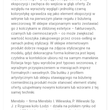
ekspozycji i zachęca do wejścia w głąb oferty. Ze
względu na wyrazisty wygląd i jednolitą czarną
kolorystykę sprawdza się jako element ekspozycji w
witrynie lub na pierwszym planie regału z biżuterią
wieczorową. W sklepie stacjonarnym warto zestawiać
go z kolczykami w zbliżonej estetyce – fakturowych,
czarnych lub ciemnoszarych – co może zwiększać
wartość koszyka zakupowego przez cross-selling w
ramach jednej stylizacji. W sklepie internetowym
produkt dobrze reaguje na zdjęcia stylizacyjne na
modelu, gdyż dekoracyjna forma kolnierza jest lepiej
czytelna w kontekście ubioru niż na samym manekinie.
Rotacja tego typu wyrobów jest typowo sezonowa, z
wyraźnym przyspieszeniem w miesiącach imprez
formalnych i weselnych. Dla butiku z profilem
artystycznym lub sklepu stawiającego na biżuterię
rzemieślniczą produkt może stanowić element stałej
oferty, uzupełniany nowymi kolorami lub wzorami z tej
samej techniki.
Merebilo – firma Merebilo I. Wilewska, P. Wilewski Sp.
J. z Rzgowa koło Łodzi – działa na polskim rynku od