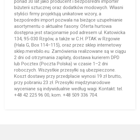
ponad 30 lat jako producent i bezpośredni importer
biżuterii sztucznej oraz dodatków modowych. Własni
styliści firmy projektują unikatowe wzory, a
bezpośredni import pozwala na bieżące uzupełnianie
asortymentu o aktualne fasony. Oferta hurtowa
dostępna jest stacjonarnie pod adresem ul. Katowicka
134, 95-030 Rzgów, a także w C.H. PTAK w Rzgowie
(Hala G, Box 114–115), oraz przez sklep internetowy
sklep.merebilo.eu. Zamówienia realizowane są w ciągu
2 dni od otrzymania zapłaty, dostawa kurierem DPD
lub Pocztex (Poczta Polska) w czasie 1–2 dni
roboczych. Wszystkie przesyłki są ubezpieczone.
Koszt dostawy przy przedpłacie wynosi 19 zł brutto,
przy pobraniu 23 zł. Przesyłki międzynarodowe
wyceniane są indywidualnie według wagi. Kontakt: tel.
+48 42 225 96 00, kom. +48 509 336 704.