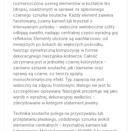
rozmieszczono szereg elementów w kształcie łez
(drops), osadzonych w oprawie ze splecionego
czarnego sznurka soutache. Każdy element zawiera
facetowany, czarny kamień lub kryształ o
intensywnym połysku – widoczne wieloboczne szlify
odbijają światło, nadając centralnej części wyraźną grę
refleksów. Elementy ułożone są wachlarzowo: od
mniejszych po bokach do większych pośrodku,
tworząc symetryczną kompozycję w formie
dekoracyjnego naszyjnika-kołnierza. Całość
utrzymana jest w jednolitej czarnej kolorystyce –
zarówno sznurek soutache, jak i kamienie oraz
oprawy są czarne, co tworzy spójny,
monochromatyczny efekt. Typ zapięcia nie jest
widoczny na zdjęciu frontowym, dlatego nie jest tu
szczegółowo opisywany. Naszyjnik prezentuje się jako
wyrób o wyraźnej, dekoracyjnej wielkości –
zdecydowanie w kategorii statement jewelry.
Technika soutache polega na przyszywaniu lub
przeplataniu płaskiego, ozdobnego sznurka wokół
elementów centralnych – kryształów, kamieni lub