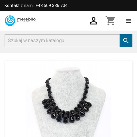
Kontakt z nami: +48 509 336 704

shopping_cart

