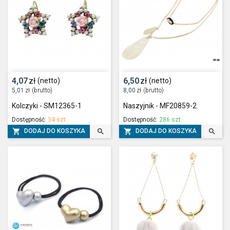
4,07
zł
6,50
zł
(netto)
(netto)
5,01
zł
(brutto)
8,00
zł
(brutto)
Kolczyki - SM12365-1
Naszyjnik - MF20859-2
Dostępność:
34 szt.
Dostępność:
286 szt.




DODAJ DO KOSZYKA
DODAJ DO KOSZYKA