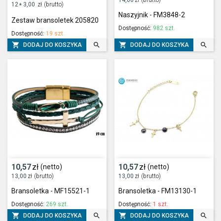
14,00
zł
(brutto)
12
3,00
zł
(brutto)
*
Naszyjnik - FM3848-2
Zestaw bransoletek 205820
Dostępność:
982 szt.
Dostępność:
19 szt.




DODAJ DO KOSZYKA
DODAJ DO KOSZYKA
10,57
zł
10,57
zł
(netto)
(netto)
13,00
zł
(brutto)
13,00
zł
(brutto)
Bransoletka - MF15521-1
Bransoletka - FM13130-1
Dostępność:
269 szt.
Dostępność:
1 szt.




DODAJ DO KOSZYKA
DODAJ DO KOSZYKA