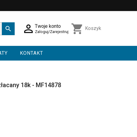

shopping_cart
Twoje konto

Koszyk
Zaloguj/Zarejestruj
ATY
KONTAKT
złacany 18k - MF14878