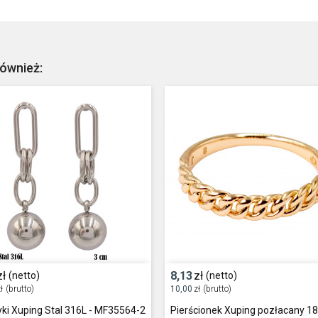
również:
zł
8,13
zł
(netto)
(netto)
ł
(brutto)
10,00
zł
(brutto)
yki Xuping Stal 316L - MF35564-2
Pierścionek Xuping pozłacany 18