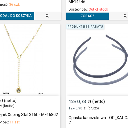
MF14446
ność:
36 szt.
Dostępność:
Out of stock


ODAJ DO KOSZYKA
ZOBACZ
PRODUKT BEZ RABATU
zł
(netto)
12
0,73
zł
(netto)
*
zł
(brutto)
12
0,90
zł
(brutto)
*
jnik Xuping Stal 316L - MF16802
Opaska kauczukowa - OP_KAUC
pność:
11 szt.
2