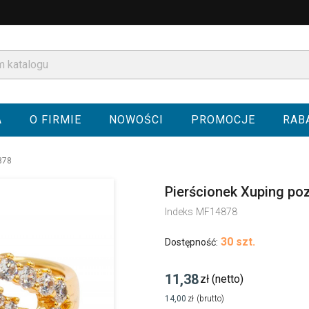
A
O FIRMIE
NOWOŚCI
PROMOCJE
RAB
878
Pierścionek Xuping po
Indeks
MF14878
30 szt.
Dostępność:
11,38
zł
(netto)
14,00
zł
(brutto)