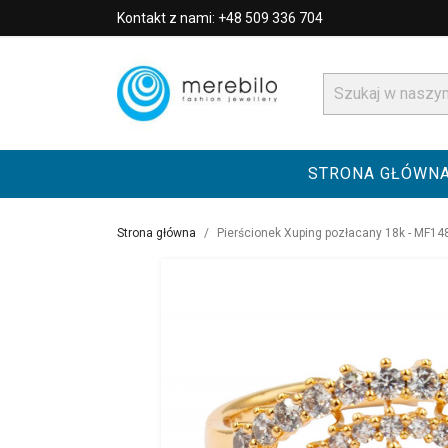
Kontakt z nami: +48 509 336 704
STRONA GŁÓWN
Strona główna
Pierścionek Xuping pozłacany 18k - MF14