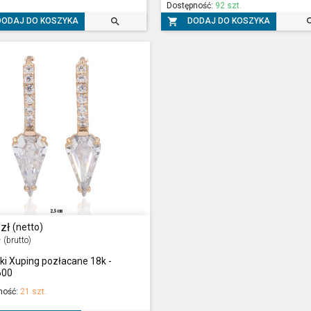
Dostępność:
92 szt.


DODAJ DO KOSZYKA
DODAJ DO KOSZYKA
zł
(netto)
ł
(brutto)
ki Xuping pozłacane 18k -
600
ność:
21 szt.