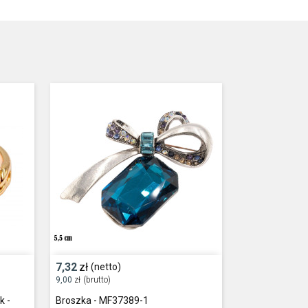
7,32
zł
(netto)
9,00
zł
(brutto)
k -
Broszka - MF37389-1