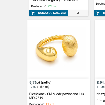
Woreczki z organzy - MF30908Z
Dostęp
Dostępność:
228 szt.



DODAJ DO KOSZYKA
D
9,76
zł
8,94
(netto)
12,00
zł
(brutto)
11,00
Pierścionek CM Miedź pozłacana 14k -
Naszy
MF42519
Dostę
Dostępność:
19 szt.