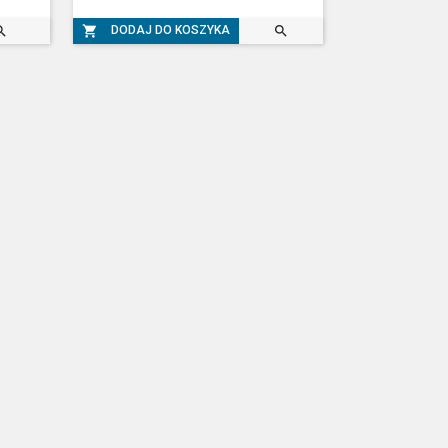



DODAJ DO KOSZYKA