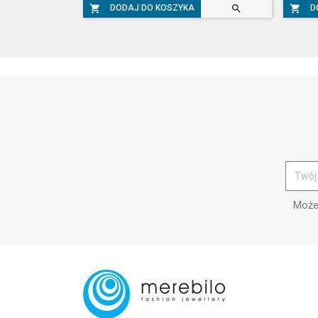



DODAJ DO KOSZYKA
D
Możes