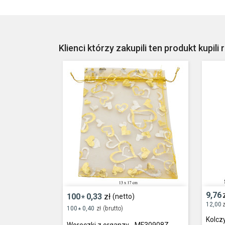
Klienci którzy zakupili ten produkt kupili 
9,76
100
0,33
zł
(netto)
*
12,00
z
100
0,40
zł
(brutto)
*
Kolcz