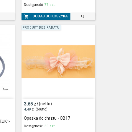
Dostępność:
77 szt.


DODAJ DO KOSZYKA
PRODUKT BEZ RABATU
3,65
zł
(netto)
4,49
zł
(brutto)
Opaska do chrztu - OB17
ZUK1-
Dostępność:
80 szt.