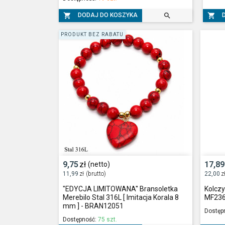



DODAJ DO KOSZYKA
PRODUKT BEZ RABATU
9,75
zł
17,89
(netto)
11,99
zł
(brutto)
22,00
z
"EDYCJA LIMITOWANA'' Bransoletka
Kolczy
Merebilo Stal 316L [ Imitacja Korala 8
MF23
mm ] - BRAN12051
Dostęp
Dostępność:
75 szt.