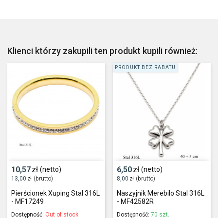
Klienci którzy zakupili ten produkt kupili również:
PRODUKT BEZ RABATU
10,57
zł
6,50
zł
(netto)
(netto)
13,00
zł
(brutto)
8,00
zł
(brutto)
Pierścionek Xuping Stal 316L
Naszyjnik Merebilo Stal 316L
- MF17249
- MF42582R
Dostępność:
Out of stock
Dostępność:
70 szt.