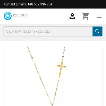
Kontakt z nami: +48 509 336 704

shopping_cart

