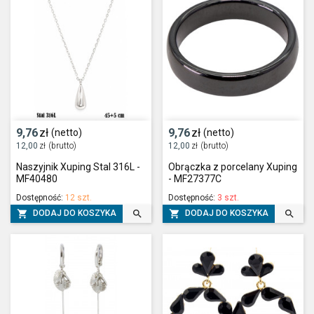
9,76
zł
9,76
zł
(netto)
(netto)
12,00
zł
(brutto)
12,00
zł
(brutto)
Naszyjnik Xuping Stal 316L -
Obrączka z porcelany Xuping
MF40480
- MF27377C
Dostępność:
12 szt.
Dostępność:
3 szt.




DODAJ DO KOSZYKA
DODAJ DO KOSZYKA