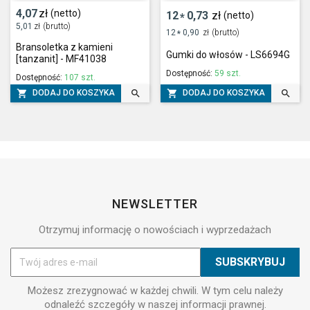
4,07
zł
(netto)
12
0,73
zł
(netto)
*
5,01
zł
(brutto)
12
0,90
zł
(brutto)
*
Bransoletka z kamieni
Gumki do włosów - LS6694G
[tanzanit] - MF41038
Dostępność:
59 szt.
Dostępność:
107 szt.




DODAJ DO KOSZYKA
DODAJ DO KOSZYKA
NEWSLETTER
Otrzymuj informację o nowościach i wyprzedażach
Możesz zrezygnować w każdej chwili. W tym celu należy
odnaleźć szczegóły w naszej informacji prawnej.