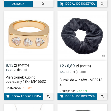



DODAJ DO KOSZYKA
ZOBACZ
8,13
zł
(netto)
12
0,89
zł
(netto)
*
10,00
zł
(brutto)
12
1,10
zł
(brutto)
*
Pierścionek Xuping
Gumki do włosów - MF3213-
pozłacany 18k - MF15532
2
Dostępność:
13 szt.
Dostępność:
242 szt.




DODAJ DO KOSZYKA
DODAJ DO KOSZYKA