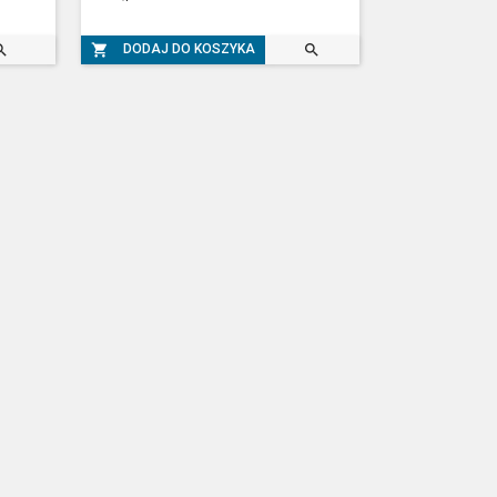



DODAJ DO KOSZYKA