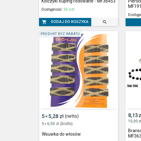
Kolczyki Xuping rodowane - MF36453
Pierśc
MF19
Dostępność:
56 szt.
Dostęp


DODAJ DO KOSZYKA
PRODUKT BEZ RABATU
8,13
z
5
5,28
zł
(netto)
*
10,00
z
5
6,50
zł
(brutto)
*
Branso
Wsuwka do włosów
MF36