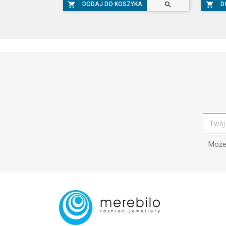



DODAJ DO KOSZYKA
D
Możes