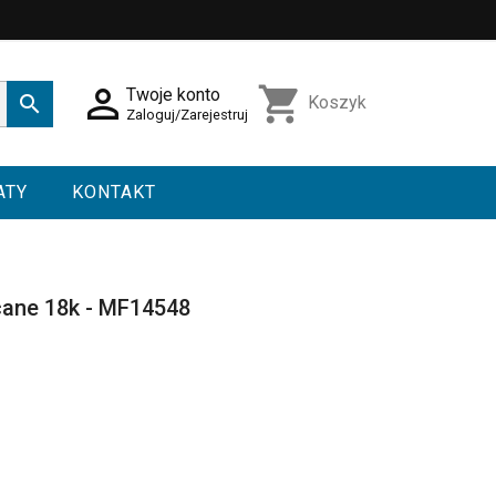

shopping_cart
Twoje konto

Koszyk
Zaloguj/Zarejestruj
ATY
KONTAKT
cane 18k - MF14548