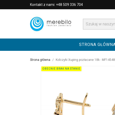
Kontakt z nami: +48 509 336 704
STRONA GŁÓWN
Strona główna
Kolczyki Xuping pozłacane 18k - MF14548
OBECNIE BRAK NA STANIE