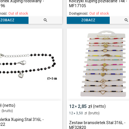
ionek Xuping rodowany -
Kolczyki Xuping pozłacane 14k -
196
MF17105
ność:
Out of stock
Dostępność:
Out of stock


ZOBACZ
ZOBACZ
ł
(netto)
12
2,85
zł
(netto)
*
ł
(brutto)
12
3,50
zł
(brutto)
*
letka Xuping Stal 316L -
Zestaw bransoletek Stal 316L -
322
MF32820