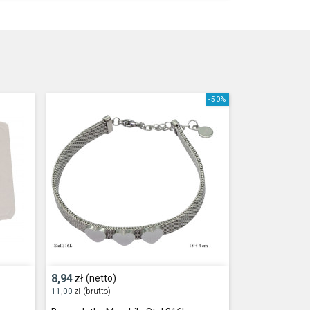
-50%
8,94
zł
(netto)
11,00
zł
(brutto)