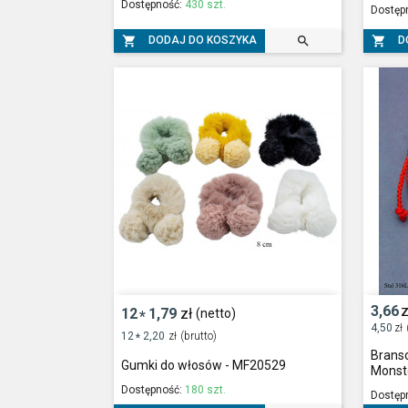
Dostępność:
430 szt.
Dostęp



DODAJ DO KOSZYKA
D
3,66
z
12
1,79
zł
(netto)
*
4,50
zł
12
2,20
zł
(brutto)
*
Branso
Gumki do włosów - MF20529
Monst
Dostępność:
180 szt.
Dostęp