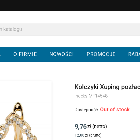
A
O FIRMIE
NOWOŚCI
PROMOCJE
RAB
Kolczyki Xuping pozła
Indeks
MF14548
Out of stock
Dostępność:
9,76
zł
(netto)
12,00
zł
(brutto)