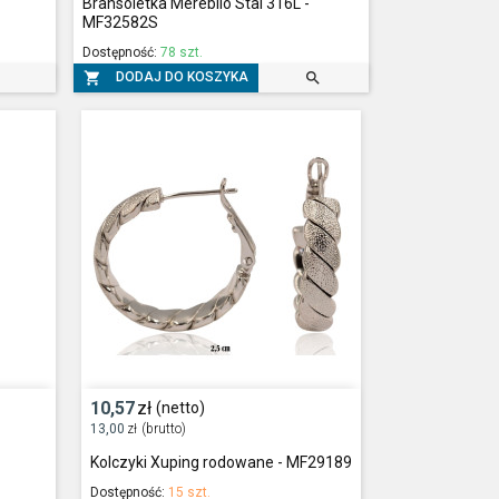
Bransoletka Merebilo Stal 316L -
MF32582S
Dostępność:
78 szt.


DODAJ DO KOSZYKA
10,57
zł
(netto)
13,00
zł
(brutto)
Kolczyki Xuping rodowane - MF29189
Dostępność:
15 szt.