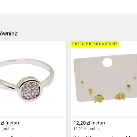
również:
OBECNIE BRAK NA STANIE
zł
12,20
zł
(netto)
(netto)
ł
(brutto)
15,01
zł
(brutto)