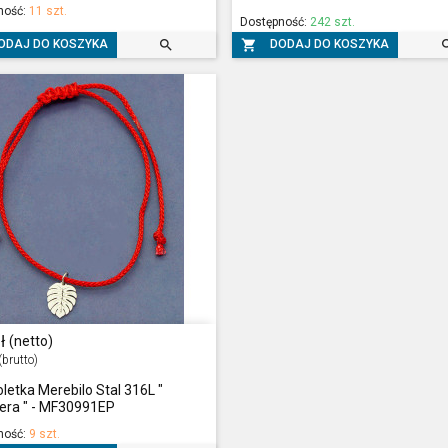
ność:
11 szt.
Dostępność:
242 szt.


ODAJ DO KOSZYKA
DODAJ DO KOSZYKA
ł
(netto)
(brutto)
letka Merebilo Stal 316L "
era " - MF30991EP
ność:
9 szt.