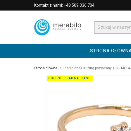
Kontakt z nami: +48 509 336 704
STRONA GŁÓWN
Strona główna
Pierścionek Xuping pozłacany 18k - MF14
OBECNIE BRAK NA STANIE