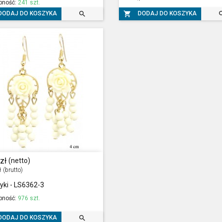
pność:
241 szt.


DODAJ DO KOSZYKA
DODAJ DO KOSZYKA
zł
(netto)
ł
(brutto)
yki - LS6362-3
pność:
976 szt.

DODAJ DO KOSZYKA