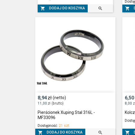
Dostę



DODAJ DO KOSZYKA
8,94
zł
6,50
(netto)
11,00
zł
(brutto)
8,00
z
Pierścionek Xuping Stal 316L -
Kolcz
MF33096
Dostę
Dostępność:
21 szt.



DODAJ DO KOSZYKA