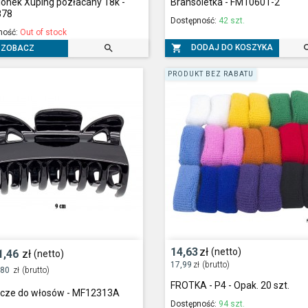
ionek Xuping pozłacany 18k -
Bransoletka - FM10601-2
878
Dostępność:
42 szt.
ność:
Out of stock


DODAJ DO KOSZYKA
ZOBACZ
PRODUKT BEZ RABATU
14,63
zł
(netto)
1,46
zł
(netto)
17,99
zł
(brutto)
,80
zł
(brutto)
FROTKA - P4 - Opak. 20 szt.
zcze do włosów - MF12313A
Dostępność:
94 szt.