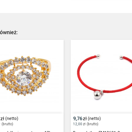
również:
zł
9,76
zł
(netto)
(netto)
ł
(brutto)
12,00
zł
(brutto)