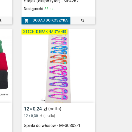
Stojak (ekspozytor) - MF4267
Dostępność:
58 szt.



DODAJ DO KOSZYKA
OBECNIE BRAK NA STANIE
12
0,24
zł
(netto)
*
12
0,30
zł
(brutto)
*
Spinki do włosów - MF30302-1