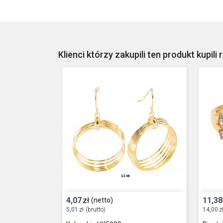
Klienci którzy zakupili ten produkt kupili 
4,07
zł
11,38
(netto)
5,01
zł
(brutto)
14,00
z