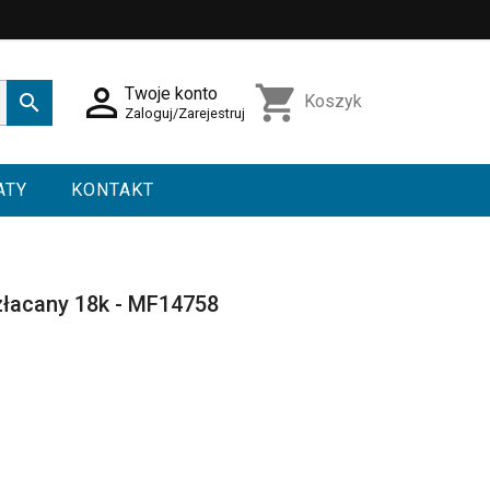

shopping_cart
Twoje konto

Koszyk
Zaloguj/Zarejestruj
ATY
KONTAKT
złacany 18k - MF14758