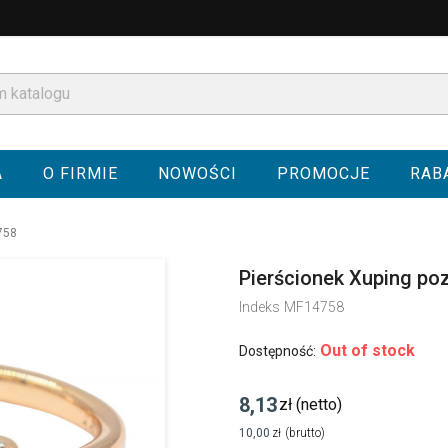
A
O FIRMIE
NOWOŚCI
PROMOCJE
RAB
758
Pierścionek Xuping po
Indeks
MF14758
Out of stock
Dostępność:
8,13
zł
(netto)
10,00
zł
(brutto)