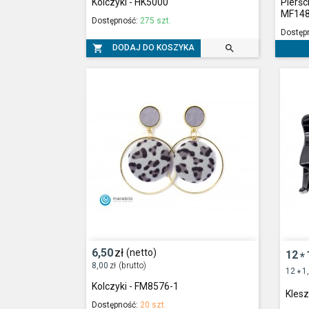
Kolczyki - HK5000
Pierśc
MF14
Dostępność:
275 szt.
Dostęp


DODAJ DO KOSZYKA
6,50
zł
(netto)
12
*
8,00
zł
(brutto)
12
1
*
Kolczyki - FM8576-1
Kles
Dostępność:
20 szt.