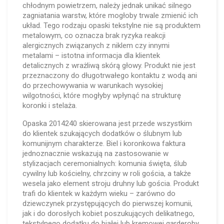
chłodnym powietrzem, należy jednak unikać silnego
zagniatania warstw, które mogłoby trwale zmienić ich
układ. Tego rodzaju opaski tekstylne nie są produktem
metalowym, co oznacza brak ryzyka reakcji
alergicznych związanych z niklem czy innymi
metalami – istotna informacja dla klientek
detalicznych z wrażliwą skórą głowy. Produkt nie jest
przeznaczony do długotrwałego kontaktu z wodą ani
do przechowywania w warunkach wysokiej
wilgotności, które mogłyby wpłynąć na strukturę
koronki i stelaża.
Opaska 2014240 skierowana jest przede wszystkim
do klientek szukających dodatków o ślubnym lub
komunijnym charakterze. Biel i koronkowa faktura
jednoznacznie wskazują na zastosowanie w
stylizacjach ceremonialnych: komunia święta, ślub
cywilny lub kościelny, chrzciny w roli gościa, a także
wesela jako element stroju druhny lub gościa. Produkt
trafi do klientek w każdym wieku – zarówno do
dziewczynek przystępujących do pierwszej komunii,
jak i do dorosłych kobiet poszukujących delikatnego,
tekstylnego dodatku do białej lub kremowej garderoby.