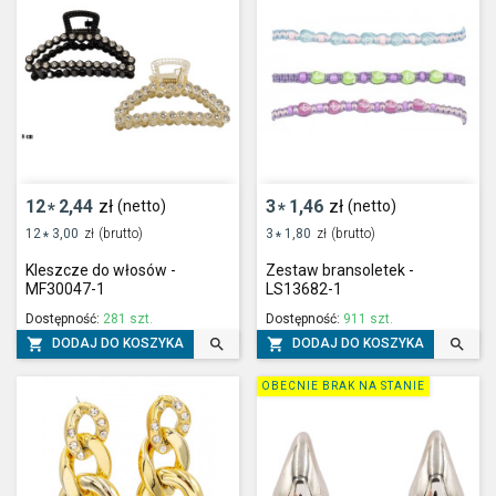
12
2,44
zł
3
1,46
zł
(netto)
(netto)
*
*
12
3,00
zł
(brutto)
3
1,80
zł
(brutto)
*
*
Kleszcze do włosów -
Zestaw bransoletek -
MF30047-1
LS13682-1
Dostępność:
281 szt.
Dostępność:
911 szt.




DODAJ DO KOSZYKA
DODAJ DO KOSZYKA
OBECNIE BRAK NA STANIE