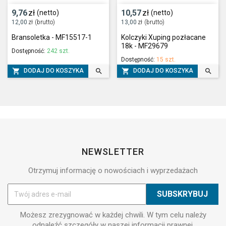
9,76
zł
10,57
zł
(netto)
(netto)
12,00
zł
(brutto)
13,00
zł
(brutto)
Bransoletka - MF15517-1
Kolczyki Xuping pozłacane
18k - MF29679
Dostępność:
242 szt.
Dostępność:
15 szt.




DODAJ DO KOSZYKA
DODAJ DO KOSZYKA
NEWSLETTER
Otrzymuj informację o nowościach i wyprzedażach
Możesz zrezygnować w każdej chwili. W tym celu należy
odnaleźć szczegóły w naszej informacji prawnej.