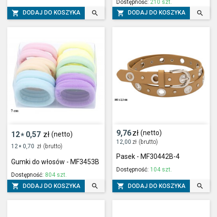
Dostępność:
210 szt.




DODAJ DO KOSZYKA
DODAJ DO KOSZYKA
9,76
zł
(netto)
12
0,57
zł
(netto)
*
12,00
zł
(brutto)
12
0,70
zł
(brutto)
*
Pasek - MF30442B-4
Gumki do włosów - MF3453B
Dostępność:
104 szt.
Dostępność:
804 szt.




DODAJ DO KOSZYKA
DODAJ DO KOSZYKA