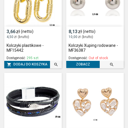
3,66
zł
8,13
zł
(netto)
(netto)
4,50
zł
(brutto)
10,00
zł
(brutto)
Kolczyki plastikowe -
Kolczyki Xuping rodowane -
MF15442
MF36387
Dostępność:
295 szt.
Dostępność:
Out of stock



DODAJ DO KOSZYKA
ZOBACZ