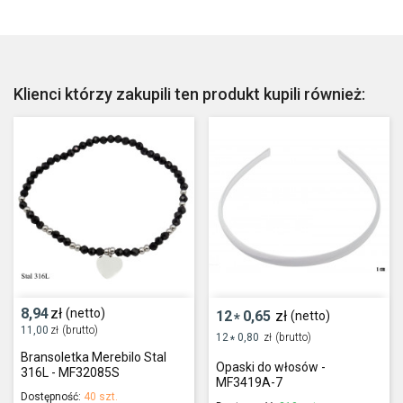
Klienci którzy zakupili ten produkt kupili również:
8,94
zł
(netto)
12
0,65
zł
(netto)
*
11,00
zł
(brutto)
12
0,80
zł
(brutto)
*
Bransoletka Merebilo Stal
Opaski do włosów -
316L - MF32085S
MF3419A-7
Dostępność:
40 szt.