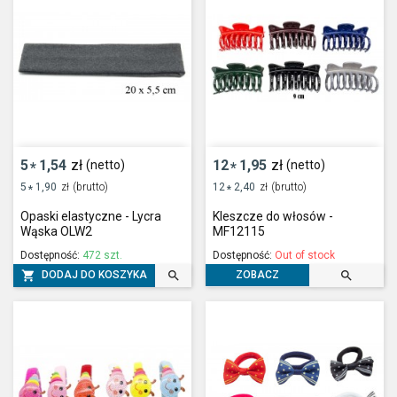
5
1,54
zł
12
1,95
zł
(netto)
(netto)
*
*
5
1,90
zł
(brutto)
12
2,40
zł
(brutto)
*
*
Opaski elastyczne - Lycra
Kleszcze do włosów -
Wąska OLW2
MF12115
Dostępność:
472 szt.
Dostępność:
Out of stock



DODAJ DO KOSZYKA
ZOBACZ