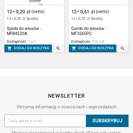
12
0,20
zł
12
0,61
zł
(netto)
(netto)
*
*
12
0,25
zł
(brutto)
12
0,75
zł
(brutto)
*
*
Spinki do włosów -
Gumki do włosów -
MF84520A
MF3265PC
Dostępność:
9 szt.
Dostępność:
216 szt.




DODAJ DO KOSZYKA
DODAJ DO KOSZYKA
NEWSLETTER
Otrzymuj informację o nowościach i wyprzedażach
Możesz zrezygnować w każdej chwili. W tym celu należy