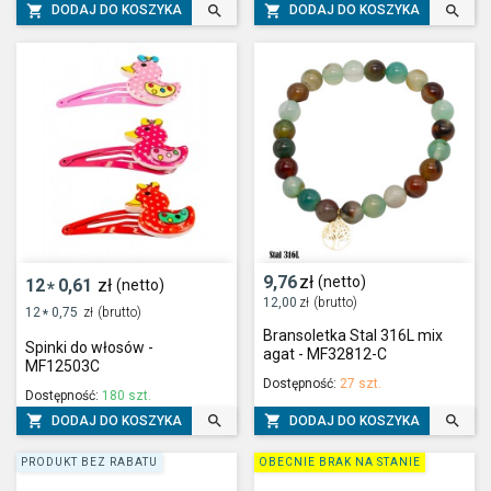




DODAJ DO KOSZYKA
DODAJ DO KOSZYKA
9,76
zł
(netto)
12
0,61
zł
(netto)
*
12,00
zł
(brutto)
12
0,75
zł
(brutto)
*
Bransoletka Stal 316L mix
Spinki do włosów -
agat - MF32812-C
MF12503C
Dostępność:
27 szt.
Dostępność:
180 szt.




DODAJ DO KOSZYKA
DODAJ DO KOSZYKA
PRODUKT BEZ RABATU
OBECNIE BRAK NA STANIE