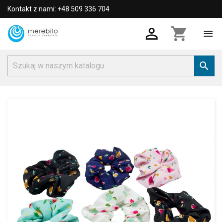
Kontakt z nami: +48 509 336 704

shopping_cart

