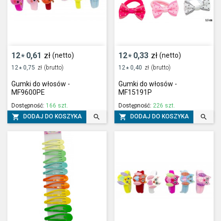
12
0,61
zł
12
0,33
zł
(netto)
(netto)
*
*
12
0,75
zł
(brutto)
12
0,40
zł
(brutto)
*
*
Gumki do włosów -
Gumki do włosów -
MF9600PE
MF15191P
Dostępność:
166 szt.
Dostępność:
226 szt.




DODAJ DO KOSZYKA
DODAJ DO KOSZYKA