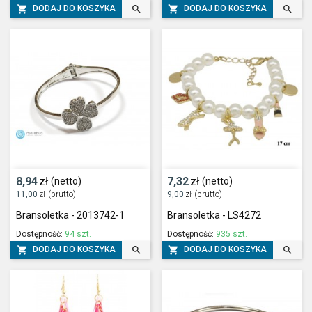




DODAJ DO KOSZYKA
DODAJ DO KOSZYKA
8,94
zł
7,32
zł
(netto)
(netto)
11,00
zł
(brutto)
9,00
zł
(brutto)
Bransoletka - 2013742-1
Bransoletka - LS4272
Dostępność:
94 szt.
Dostępność:
935 szt.




DODAJ DO KOSZYKA
DODAJ DO KOSZYKA