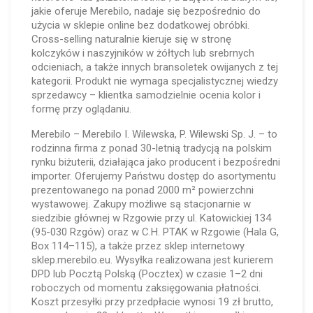
jakie oferuje Merebilo, nadaje się bezpośrednio do
użycia w sklepie online bez dodatkowej obróbki.
Cross-selling naturalnie kieruje się w stronę
kolczyków i naszyjników w żółtych lub srebrnych
odcieniach, a także innych bransoletek owijanych z tej
kategorii. Produkt nie wymaga specjalistycznej wiedzy
sprzedawcy – klientka samodzielnie ocenia kolor i
formę przy oglądaniu.
Merebilo – Merebilo I. Wilewska, P. Wilewski Sp. J. – to
rodzinna firma z ponad 30-letnią tradycją na polskim
rynku biżuterii, działająca jako producent i bezpośredni
importer. Oferujemy Państwu dostęp do asortymentu
prezentowanego na ponad 2000 m² powierzchni
wystawowej. Zakupy możliwe są stacjonarnie w
siedzibie głównej w Rzgowie przy ul. Katowickiej 134
(95-030 Rzgów) oraz w C.H. PTAK w Rzgowie (Hala G,
Box 114–115), a także przez sklep internetowy
sklep.merebilo.eu. Wysyłka realizowana jest kurierem
DPD lub Pocztą Polską (Pocztex) w czasie 1–2 dni
roboczych od momentu zaksięgowania płatności.
Koszt przesyłki przy przedpłacie wynosi 19 zł brutto,