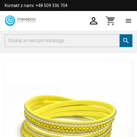
Kontakt z nami: +48 509 336 704

shopping_cart

