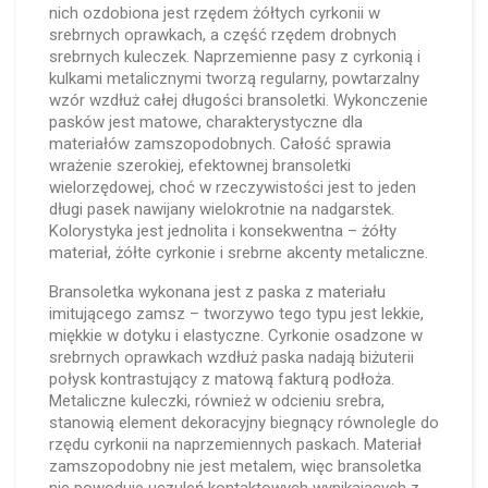
nich ozdobiona jest rzędem żółtych cyrkonii w
srebrnych oprawkach, a część rzędem drobnych
srebrnych kuleczek. Naprzemienne pasy z cyrkonią i
kulkami metalicznymi tworzą regularny, powtarzalny
wzór wzdłuż całej długości bransoletki. Wykonczenie
pasków jest matowe, charakterystyczne dla
materiałów zamszopodobnych. Całość sprawia
wrażenie szerokiej, efektownej bransoletki
wielorzędowej, choć w rzeczywistości jest to jeden
długi pasek nawijany wielokrotnie na nadgarstek.
Kolorystyka jest jednolita i konsekwentna – żółty
materiał, żółte cyrkonie i srebrne akcenty metaliczne.
Bransoletka wykonana jest z paska z materiału
imitującego zamsz – tworzywo tego typu jest lekkie,
miękkie w dotyku i elastyczne. Cyrkonie osadzone w
srebrnych oprawkach wzdłuż paska nadają biżuterii
połysk kontrastujący z matową fakturą podłoża.
Metaliczne kuleczki, również w odcieniu srebra,
stanowią element dekoracyjny biegnący równolegle do
rzędu cyrkonii na naprzemiennych paskach. Materiał
zamszopodobny nie jest metalem, więc bransoletka