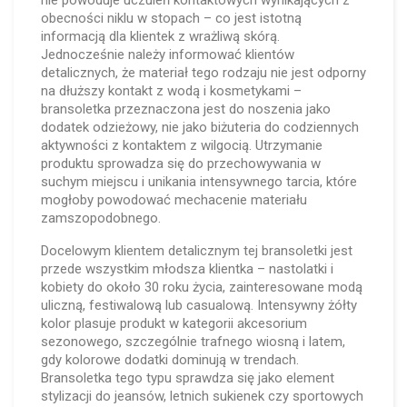
nie powoduje uczuleń kontaktowych wynikających z
obecności niklu w stopach – co jest istotną
informacją dla klientek z wrażliwą skórą.
Jednocześnie należy informować klientów
detalicznych, że materiał tego rodzaju nie jest odporny
na dłuższy kontakt z wodą i kosmetykami –
bransoletka przeznaczona jest do noszenia jako
dodatek odzieżowy, nie jako biżuteria do codziennych
aktywności z kontaktem z wilgocią. Utrzymanie
produktu sprowadza się do przechowywania w
suchym miejscu i unikania intensywnego tarcia, które
mogłoby powodować mechacenie materiału
zamszopodobnego.
Docelowym klientem detalicznym tej bransoletki jest
przede wszystkim młodsza klientka – nastolatki i
kobiety do około 30 roku życia, zainteresowane modą
uliczną, festiwalową lub casualową. Intensywny żółty
kolor plasuje produkt w kategorii akcesorium
sezonowego, szczególnie trafnego wiosną i latem,
gdy kolorowe dodatki dominują w trendach.
Bransoletka tego typu sprawdza się jako element
stylizacji do jeansów, letnich sukienek czy sportowych