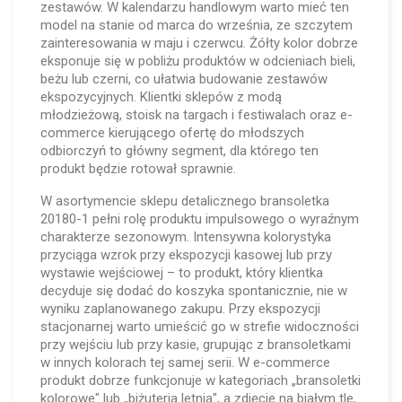
zestawów. W kalendarzu handlowym warto mieć ten
model na stanie od marca do września, ze szczytem
zainteresowania w maju i czerwcu. Żółty kolor dobrze
eksponuje się w pobliżu produktów w odcieniach bieli,
beżu lub czerni, co ułatwia budowanie zestawów
ekspozycyjnych. Klientki sklepów z modą
młodzieżową, stoisk na targach i festiwalach oraz e-
commerce kierującego ofertę do młodszych
odbiorczyń to główny segment, dla którego ten
produkt będzie rotował sprawnie.
W asortymencie sklepu detalicznego bransoletka
20180-1 pełni rolę produktu impulsowego o wyraźnym
charakterze sezonowym. Intensywna kolorystyka
przyciąga wzrok przy ekspozycji kasowej lub przy
wystawie wejściowej – to produkt, który klientka
decyduje się dodać do koszyka spontanicznie, nie w
wyniku zaplanowanego zakupu. Przy ekspozycji
stacjonarnej warto umieścić go w strefie widoczności
przy wejściu lub przy kasie, grupując z bransoletkami
w innych kolorach tej samej serii. W e-commerce
produkt dobrze funkcjonuje w kategoriach „bransoletki
kolorowe" lub „biżuteria letnia", a zdjęcie na białym tle,