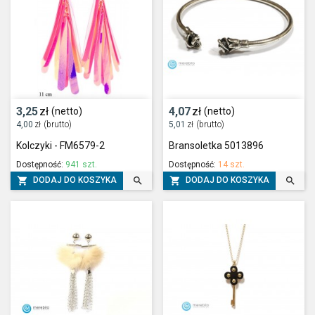
3,25
zł
4,07
zł
(netto)
(netto)
4,00
zł
(brutto)
5,01
zł
(brutto)
Kolczyki - FM6579-2
Bransoletka 5013896
Dostępność:
941 szt.
Dostępność:
14 szt.




DODAJ DO KOSZYKA
DODAJ DO KOSZYKA