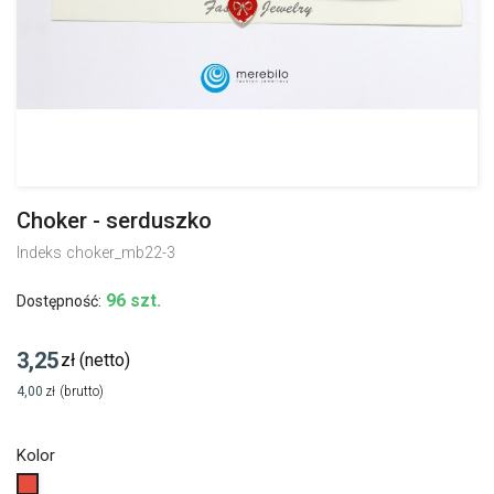
Choker - serduszko
Indeks
choker_mb22-3
96 szt.
Dostępność:
3,25
zł
(netto)
4,00
zł
(brutto)
Kolor
Czerwony