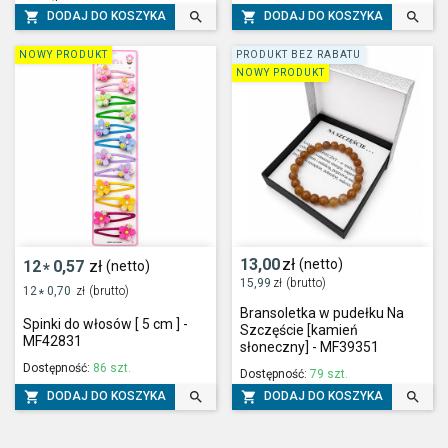




DODAJ DO KOSZYKA
DODAJ DO KOSZYKA
NOWY PRODUKT
PRODUKT BEZ RABATU
NOWY PRODUKT
13,00
zł
(netto)
12
0,57
zł
(netto)
*
15,99
zł
(brutto)
12
0,70
zł
(brutto)
*
Bransoletka w pudełku Na
Spinki do włosów [ 5 cm ] -
Szczęście [kamień
MF42831
słoneczny] - MF39351
Dostępność:
86 szt.
Dostępność:
79 szt.




DODAJ DO KOSZYKA
DODAJ DO KOSZYKA