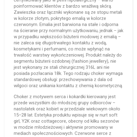
certyfikowany jako w pełni hipoalergiczny – warto
poinformować klientów z bardzo wrażliwą skórą.
Zawieszka oraz łączniki wykonane są ze stopu metali
w kolorze złotym, pokrytego emalią w kolorze
czerwonym. Emalia jest barwiona na stałe i odporna
na ścieranie przy normalnym użytkowaniu, jednak – jak
w przypadku większości biżuterii modowej z emalią –
nie zaleca się długotrwałego kontaktu z wodą,
kosmetykami i perfumami, co może wpłynąć na
trwałość warstwy wykończeniowej. Produkt należy do
segmentu biżuterii ozdobnej (fashion jewellery), nie
jest wykonany ze stali chirurgicznej 316L ani nie
posiada pozłacania 18k. Tego rodzaju choker wymaga
standardowej obsługi: przechowywania z dala od
wilgoci oraz unikania kontaktu z chemią kosmetyczną.
Choker z motywem serca i kokardki kierowany jest
przede wszystkim do młodszej grupy odbiorców –
nastolatek oraz kobiet w przedziale wiekowym około
15–28 lat. Estetyka produktu wpisuje się w nurt soft
girl, Y2K oraz cottagecore, obecny od kilku sezonów
w modzie młodzieżowej i aktywnie promowany w
mediach społecznościowych. Czerwone serce z