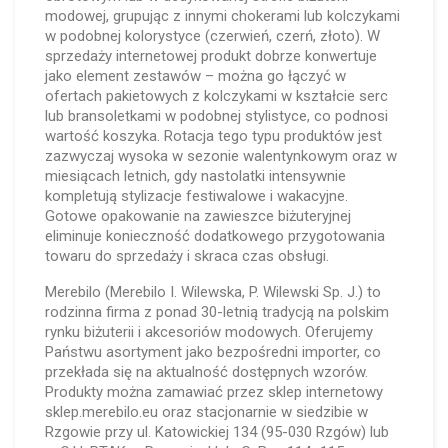
modowej, grupując z innymi chokerami lub kolczykami
w podobnej kolorystyce (czerwień, czerń, złoto). W
sprzedaży internetowej produkt dobrze konwertuje
jako element zestawów – można go łączyć w
ofertach pakietowych z kolczykami w kształcie serc
lub bransoletkami w podobnej stylistyce, co podnosi
wartość koszyka. Rotacja tego typu produktów jest
zazwyczaj wysoka w sezonie walentynkowym oraz w
miesiącach letnich, gdy nastolatki intensywnie
kompletują stylizacje festiwalowe i wakacyjne.
Gotowe opakowanie na zawieszce biżuteryjnej
eliminuje konieczność dodatkowego przygotowania
towaru do sprzedaży i skraca czas obsługi.
Merebilo (Merebilo I. Wilewska, P. Wilewski Sp. J.) to
rodzinna firma z ponad 30-letnią tradycją na polskim
rynku biżuterii i akcesoriów modowych. Oferujemy
Państwu asortyment jako bezpośredni importer, co
przekłada się na aktualność dostępnych wzorów.
Produkty można zamawiać przez sklep internetowy
sklep.merebilo.eu oraz stacjonarnie w siedzibie w
Rzgowie przy ul. Katowickiej 134 (95-030 Rzgów) lub