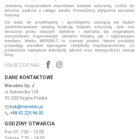
Jesteśmy bezpośrednim importerem biżuterii sztucznej, ozdób do
włosów, pasków z całego świata. Prowadzimy wyłącznie sprzedaż
hurtową.
Od wielu lat projektujemy i sprzedajemy cieszącą się dużym
zainteresowaniem własną kolekcję biżuterii sztucznej. Jest ona
tworzona przez naszych stylistów i wyróżnia się oryginalnym
wzornictwem, inspirowanym zarówno klasyką, jak i najnowszymi
trendami. Marka MEREBILO to również prestiż. Nasze produkty
posiadają wszelkie wymagane certyfikaty międzynarodowe, co
potwierdza najwyższe standardy jakości oraz wiarygodność naszej
firmy.
DOŁĄCZ DO NAS:
DANE KONTAKTOWE
Merebilo Sp. J
ul. Katowicka 134
95-030 Rzgów Polska
bok@merebilo.pl

+48 42 225 96 00

GODZINY OTWARCIA
Pon-Pt: 7:00 – 15:00
Sobota: 7:30 – 14:00