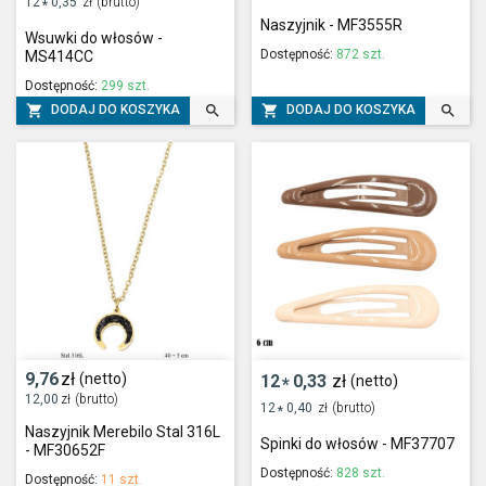
12
0,35
zł
(brutto)
*
Naszyjnik - MF3555R
Wsuwki do włosów -
Dostępność:
872 szt.
MS414CC
Dostępność:
299 szt.




DODAJ DO KOSZYKA
DODAJ DO KOSZYKA
9,76
zł
(netto)
12
0,33
zł
(netto)
*
12,00
zł
(brutto)
12
0,40
zł
(brutto)
*
Naszyjnik Merebilo Stal 316L
Spinki do włosów - MF37707
- MF30652F
Dostępność:
828 szt.
Dostępność:
11 szt.