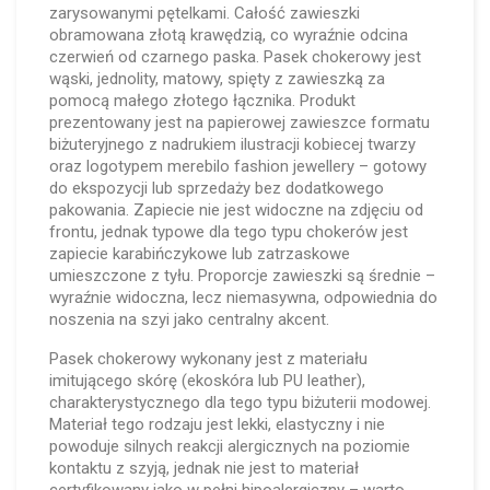
zarysowanymi pętelkami. Całość zawieszki
obramowana złotą krawędzią, co wyraźnie odcina
czerwień od czarnego paska. Pasek chokerowy jest
wąski, jednolity, matowy, spięty z zawieszką za
pomocą małego złotego łącznika. Produkt
prezentowany jest na papierowej zawieszce formatu
biżuteryjnego z nadrukiem ilustracji kobiecej twarzy
oraz logotypem merebilo fashion jewellery – gotowy
do ekspozycji lub sprzedaży bez dodatkowego
pakowania. Zapiecie nie jest widoczne na zdjęciu od
frontu, jednak typowe dla tego typu chokerów jest
zapiecie karabińczykowe lub zatrzaskowe
umieszczone z tyłu. Proporcje zawieszki są średnie –
wyraźnie widoczna, lecz niemasywna, odpowiednia do
noszenia na szyi jako centralny akcent.
Pasek chokerowy wykonany jest z materiału
imitującego skórę (ekoskóra lub PU leather),
charakterystycznego dla tego typu biżuterii modowej.
Materiał tego rodzaju jest lekki, elastyczny i nie
powoduje silnych reakcji alergicznych na poziomie
kontaktu z szyją, jednak nie jest to materiał