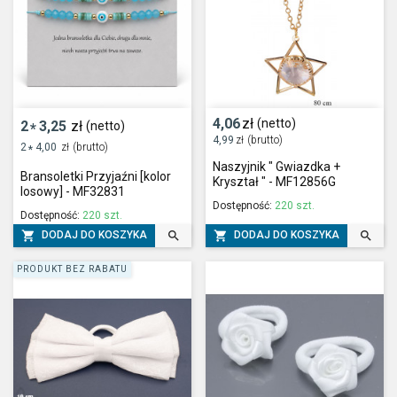
4,06
zł
(netto)
2
3,25
zł
(netto)
*
4,99
zł
(brutto)
2
4,00
zł
(brutto)
*
Naszyjnik " Gwiazdka +
Bransoletki Przyjaźni [kolor
Kryształ " - MF12856G
losowy] - MF32831
Dostępność:
220 szt.
Dostępność:
220 szt.




DODAJ DO KOSZYKA
DODAJ DO KOSZYKA
PRODUKT BEZ RABATU