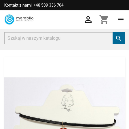
Kontakt z nami: +48 509 336 704

shopping_cart

