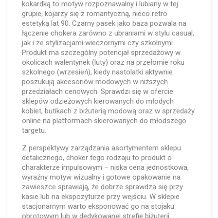
kokardką to motyw rozpoznawalny i lubiany w tej
grupie, kojarzy się z romantyczną, nieco retro
estetyką lat 90. Czarny pasek jako baza pozwala na
łączenie chokera zarówno z ubraniami w stylu casual,
jak i ze stylizacjami wieczornymi czy szkolnymi.
Produkt ma szczególny potencjał sprzedażowy w
okolicach walentynek (luty) oraz na przełomie roku
szkolnego (wrzesień), kiedy nastolatki aktywnie
poszukują akcesoriów modowych w niższych
przedziałach cenowych. Sprawdzi się w ofercie
sklepów odzieżowych kierowanych do młodych
kobiet, butikach z biżuterią modową oraz w sprzedaży
online na platformach skierowanych do młodszego
targetu.
Z perspektywy zarządzania asortymentem sklepu
detalicznego, choker tego rodzaju to produkt o
charakterze impulsowym – niska cena jednostkowa,
wyraźny motyw wizualny i gotowe opakowanie na
zawieszce sprawiają, że dobrze sprawdza się przy
kasie lub na ekspozyturze przy wejściu. W sklepie
stacjonarnym warto eksponować go na stojaku
obrotowym lub w dedykowanej strefie biżuterii