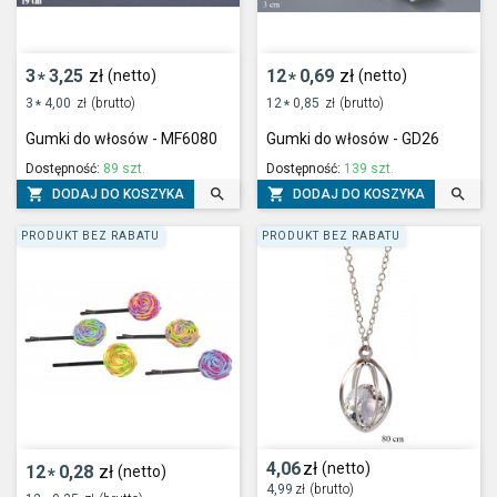
3
3,25
zł
12
0,69
zł
(netto)
(netto)
*
*
3
4,00
zł
(brutto)
12
0,85
zł
(brutto)
*
*
Gumki do włosów - MF6080
Gumki do włosów - GD26
Dostępność:
89 szt.
Dostępność:
139 szt.




DODAJ DO KOSZYKA
DODAJ DO KOSZYKA
PRODUKT BEZ RABATU
PRODUKT BEZ RABATU
4,06
zł
(netto)
12
0,28
zł
(netto)
*
4,99
zł
(brutto)