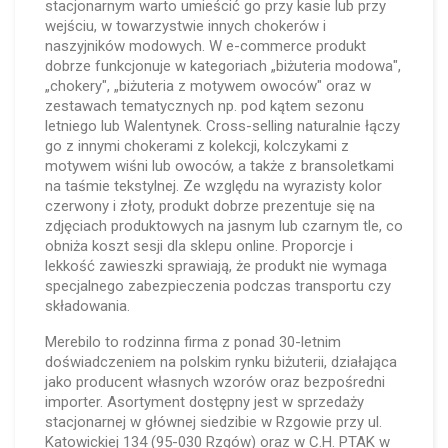
stacjonarnym warto umieścić go przy kasie lub przy
wejściu, w towarzystwie innych chokerów i
naszyjników modowych. W e-commerce produkt
dobrze funkcjonuje w kategoriach „biżuteria modowa",
„chokery", „biżuteria z motywem owoców" oraz w
zestawach tematycznych np. pod kątem sezonu
letniego lub Walentynek. Cross-selling naturalnie łączy
go z innymi chokerami z kolekcji, kolczykami z
motywem wiśni lub owoców, a także z bransoletkami
na taśmie tekstylnej. Ze względu na wyrazisty kolor
czerwony i złoty, produkt dobrze prezentuje się na
zdjęciach produktowych na jasnym lub czarnym tle, co
obniża koszt sesji dla sklepu online. Proporcje i
lekkość zawieszki sprawiają, że produkt nie wymaga
specjalnego zabezpieczenia podczas transportu czy
składowania.
Merebilo to rodzinna firma z ponad 30-letnim
doświadczeniem na polskim rynku biżuterii, działająca
jako producent własnych wzorów oraz bezpośredni
importer. Asortyment dostępny jest w sprzedaży
stacjonarnej w głównej siedzibie w Rzgowie przy ul.
Katowickiej 134 (95-030 Rzgów) oraz w C.H. PTAK w