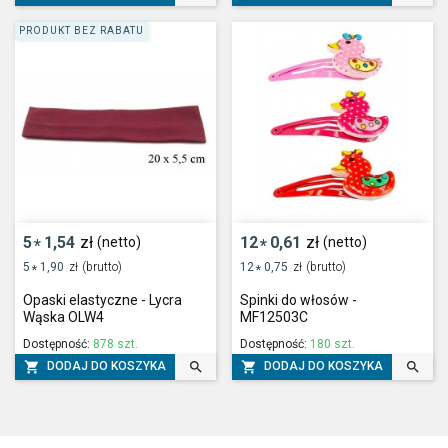
PRODUKT BEZ RABATU
5
1,54
zł
12
0,61
zł
(netto)
(netto)
*
*
5
1,90
zł
(brutto)
12
0,75
zł
(brutto)
*
*
Opaski elastyczne - Lycra
Spinki do włosów -
Wąska OLW4
MF12503C
Dostępność:
878 szt.
Dostępność:
180 szt.




DODAJ DO KOSZYKA
DODAJ DO KOSZYKA