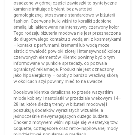
osadzone w górnej części zawieszki to syntetyczne
kamienie imitujące brylant, bez wartości
gemologicznej, stosowane standardowo w biżuterii
fashion. Czerwone kulki wiśni to koraliki zdobione
emalią lub lakierowane na intensywny czerwony kolor.
Tego rodzaju biżuteria modowa nie jest przeznaczona
do długotrwałego kontaktu z wodą ani z kosmetykami
– kontakt z perfumami, kremami lub wodą może
skrócić trwałość powłoki złotej i intensywność koloru
czerwonych elementów. Klientki powinny być o tym
informowane w punkcie sprzedaży, co pozwala
ograniczyć reklamacje. Produkt nie jest oznaczony
jako hipoalergiczny – osoby z bardzo wrażliwą skórą
w okolicach szyi powinny mieć to na uwadze.
Docelowa klientka detaliczna to przede wszystkim
młode kobiety i nastolatki w przedziale wiekowym 14–
28 lat, które śledzą trendy w biżuterii modowej i
poszukują dodatków wyrazistych wizualnie, a
jednocześnie niewymagających dużego budżetu.
Choker z motywem wiśni wpisuje się w estetykę tzw.
coquette, cottagecore oraz retro-inspirowanej mody
młodzieżowej, popularnej w mediach