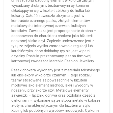
umieszczono ozdobny element w kolorze złotym
wysadzany drobnymi, bezbarwnymi cyrkoniami
układającymi się w kształt zbliżony do listka lub
kokardy. Całość zawieszki utrzymana jest w
kontraście czarnego paska, złotych elementów
metalowych i intensywnej czerwieni kulistych
koralików. Zawieszka jest proporcjonalnie drobna –
dopasowana do charakteru chokera jako biżuterii
noszonej blisko szyi. Zapięcie umieszczone jest z
tyłu; ze zdjęcia wynika zastosowanie regulacji lub
karabińczyka, choć dokładny typ nie jest w pełni
czytelny. Produkt prezentowany jest na firmowej
kartonowej zawieszce Merebilo Fashion Jewellery.
Pasek chokera wykonany jest z materiału tekstylnego
lub eko-skóry w kolorze czarnym – tego rodzaju
taśmy stosowane są powszechnie w biżuterii
modowej jako element niedrogi, lekki i wygodny w
noszeniu przy skórze szyi. Metalowe elementy
zawieszki – łącznik, ogniwa oraz ozdobna część z
cyrkoniami – wykonane są ze stopu metalu w kolorze
złotym, charakterystycznym dla biżuterii w stylu
Xuping lub podobnych wyrobów modowych. Cyrkonie