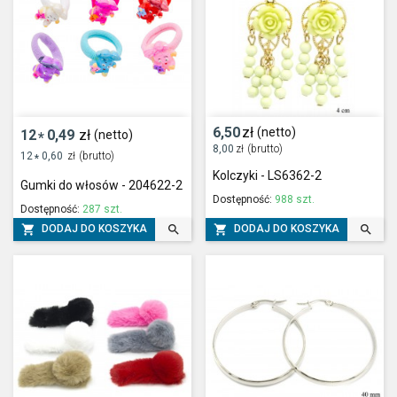
6,50
zł
(netto)
12
0,49
zł
(netto)
*
8,00
zł
(brutto)
12
0,60
zł
(brutto)
*
Kolczyki - LS6362-2
Gumki do włosów - 204622-2
Dostępność:
988 szt.
Dostępność:
287 szt.




DODAJ DO KOSZYKA
DODAJ DO KOSZYKA