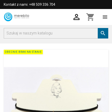
Kontakt z nami: +48 509 336 704

shopping_cart


OBECNIE BRAK NA STANIE