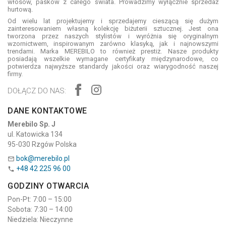
włosów, pasków z całego świata. Prowadzimy wyłącznie sprzedaż
hurtową.
Od wielu lat projektujemy i sprzedajemy cieszącą się dużym
zainteresowaniem własną kolekcję biżuterii sztucznej. Jest ona
tworzona przez naszych stylistów i wyróżnia się oryginalnym
wzornictwem, inspirowanym zarówno klasyką, jak i najnowszymi
trendami. Marka MEREBILO to również prestiż. Nasze produkty
posiadają wszelkie wymagane certyfikaty międzynarodowe, co
potwierdza najwyższe standardy jakości oraz wiarygodność naszej
firmy.
DOŁĄCZ DO NAS:
DANE KONTAKTOWE
Merebilo Sp. J
ul. Katowicka 134
95-030 Rzgów Polska
bok@merebilo.pl

+48 42 225 96 00

GODZINY OTWARCIA
Pon-Pt: 7:00 – 15:00
Sobota: 7:30 – 14:00
Niedziela: Nieczynne