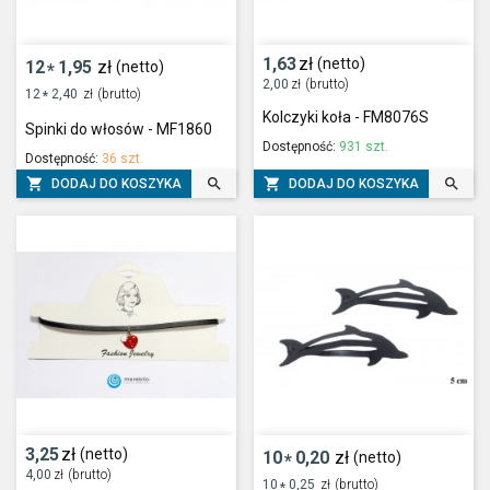
1,63
zł
(netto)
12
1,95
zł
(netto)
*
2,00
zł
(brutto)
12
2,40
zł
(brutto)
*
Kolczyki koła - FM8076S
Spinki do włosów - MF1860
Dostępność:
931 szt.
Dostępność:
36 szt.




DODAJ DO KOSZYKA
DODAJ DO KOSZYKA
3,25
zł
(netto)
10
0,20
zł
(netto)
*
4,00
zł
(brutto)
10
0,25
zł
(brutto)
*