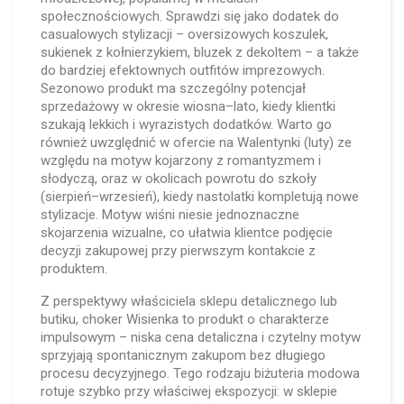
społecznościowych. Sprawdzi się jako dodatek do
casualowych stylizacji – oversizowych koszulek,
sukienek z kołnierzykiem, bluzek z dekoltem – a także
do bardziej efektownych outfitów imprezowych.
Sezonowo produkt ma szczególny potencjał
sprzedażowy w okresie wiosna–lato, kiedy klientki
szukają lekkich i wyrazistych dodatków. Warto go
również uwzględnić w ofercie na Walentynki (luty) ze
względu na motyw kojarzony z romantyzmem i
słodyczą, oraz w okolicach powrotu do szkoły
(sierpień–wrzesień), kiedy nastolatki kompletują nowe
stylizacje. Motyw wiśni niesie jednoznaczne
skojarzenia wizualne, co ułatwia klientce podjęcie
decyzji zakupowej przy pierwszym kontakcie z
produktem.
Z perspektywy właściciela sklepu detalicznego lub
butiku, choker Wisienka to produkt o charakterze
impulsowym – niska cena detaliczna i czytelny motyw
sprzyjają spontanicznym zakupom bez długiego
procesu decyzyjnego. Tego rodzaju biżuteria modowa
rotuje szybko przy właściwej ekspozycji: w sklepie