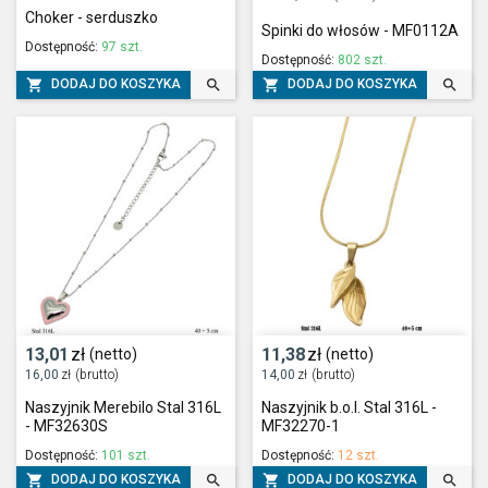
Choker - serduszko
Spinki do włosów - MF0112A
Dostępność:
97 szt.
Dostępność:
802 szt.




DODAJ DO KOSZYKA
DODAJ DO KOSZYKA
13,01
zł
11,38
zł
(netto)
(netto)
16,00
zł
(brutto)
14,00
zł
(brutto)
Naszyjnik Merebilo Stal 316L
Naszyjnik b.o.l. Stal 316L -
- MF32630S
MF32270-1
Dostępność:
101 szt.
Dostępność:
12 szt.




DODAJ DO KOSZYKA
DODAJ DO KOSZYKA