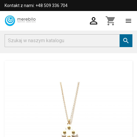
Kontakt z nami: +48 509 336 704

shopping_cart

