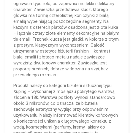
ogniwach typu rolo, co zapewnia mu lekki i delikatny
charakter. Zawieszka przedstawia klucz, którego
główka ma formę czterolistnej koniczynki z białą
emalią wypełniającą poszczególne segmenty. Na
każdym z czterech płatków osadzona jest złota kulka
– łącznie cztery złote elementy dekoracyjne na białym
tle emalii. Trzonek klucza jest gładki, w kolorze złotym,
z prostym, klasycznym wykończeniem. Całość
utrzymana w estetyce biżuterii fashion – kontrast
białej emalii i złotego metalu nadaje zawieszce
wyrazisty, dwutonowy charakter. Zawieszka jest
proporcji średnich, dobrze widoczna na szyi, bez
przesadnego rozmiaru.
Produkt należy do kategorii biżuterii sztucznej typu
Xuping – wykonanej z mosiądzu pokrytego warstwą
złocenia 18k. Warstwa pozłoty wynosi standardowo
około 3 mikronów, co oznacza, że biżuteria
zachowuje estetyczny wygląd przy odpowiednim
użytkowaniu. Należy informować klientów końcowych
o konieczności unikania długotrwałego kontaktu z
wodą, kosmetykami (perfumy, kremy, lakiery do