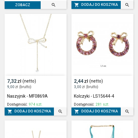



DODAJ DO KOSZYKA
ZOBACZ
7,32
zł
2,44
zł
(netto)
(netto)
9,00
zł
(brutto)
3,00
zł
(brutto)
Naszyjnik - MF0869A
Kolczyki - LS15644-4
Dostępność:
974 szt.
Dostępność:
281 szt.




DODAJ DO KOSZYKA
DODAJ DO KOSZYKA