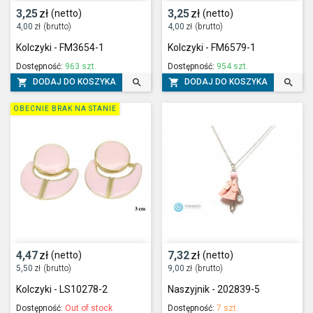
3,25
zł
3,25
zł
(netto)
(netto)
4,00
zł
(brutto)
4,00
zł
(brutto)
Kolczyki - FM3654-1
Kolczyki - FM6579-1
Dostępność:
963 szt.
Dostępność:
954 szt.




DODAJ DO KOSZYKA
DODAJ DO KOSZYKA
OBECNIE BRAK NA STANIE
4,47
zł
7,32
zł
(netto)
(netto)
5,50
zł
(brutto)
9,00
zł
(brutto)
Kolczyki - LS10278-2
Naszyjnik - 202839-5
Dostępność:
Out of stock
Dostępność:
7 szt.