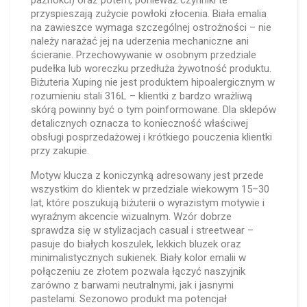
paznokci) oraz potem, ponieważ czynniki te
przyspieszają zużycie powłoki złocenia. Biała emalia
na zawieszce wymaga szczególnej ostrożności – nie
należy narażać jej na uderzenia mechaniczne ani
ścieranie. Przechowywanie w osobnym przedziale
pudełka lub woreczku przedłuża żywotność produktu.
Biżuteria Xuping nie jest produktem hipoalergicznym w
rozumieniu stali 316L – klientki z bardzo wrażliwą
skórą powinny być o tym poinformowane. Dla sklepów
detalicznych oznacza to konieczność właściwej
obsługi posprzedażowej i krótkiego pouczenia klientki
przy zakupie.
Motyw klucza z koniczynką adresowany jest przede
wszystkim do klientek w przedziale wiekowym 15–30
lat, które poszukują biżuterii o wyrazistym motywie i
wyraźnym akcencie wizualnym. Wzór dobrze
sprawdza się w stylizacjach casual i streetwear –
pasuje do białych koszulek, lekkich bluzek oraz
minimalistycznych sukienek. Biały kolor emalii w
połączeniu ze złotem pozwala łączyć naszyjnik
zarówno z barwami neutralnymi, jak i jasnymi
pastelami. Sezonowo produkt ma potencjał