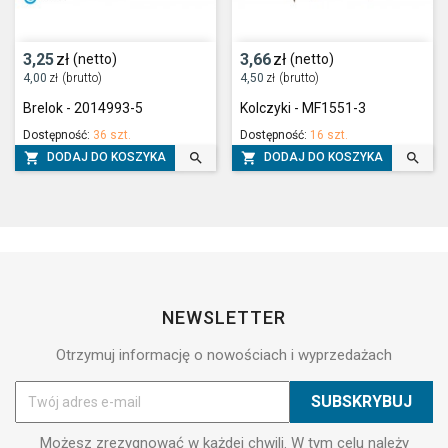
3,25
zł
3,66
zł
(netto)
(netto)
4,00
zł
(brutto)
4,50
zł
(brutto)
Brelok - 2014993-5
Kolczyki - MF1551-3
Dostępność:
36 szt.
Dostępność:
16 szt.




DODAJ DO KOSZYKA
DODAJ DO KOSZYKA
NEWSLETTER
Otrzymuj informację o nowościach i wyprzedażach
Możesz zrezygnować w każdej chwili. W tym celu należy