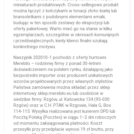
miniaturach produktowych. Cross-sellingowo produkt
można łączyć z kolczykami w tonacji złoto-białej lub
bransoletkami z podobnymi elementami emalii,
budując w ten sposób zestawy do ekspozycji lub
oferty pakietowej. Warto mieć go na stanie w kilku
egzemplarzach, szczególnie w okresach komunijnych
i przedświątecznych, kiedy klienci finalni szukają
konkretnego motywu.
Naszyjnik 202010-1 pochodzi z oferty hurtowni
Merebilo – rodzinnej firmy z ponad 30-letnim
doświadczeniem na polskim rynku, działającej jako
bezpośredni importer oraz producent unikatowych
wzorów projektowanych przez własnych stylistów.
Państwa zamówienia można składać przez sklep
internetowy sklep.merebilo.eu lub osobiście w
siedzibie firmy: Rzgów, ul. Katowicka 134 (95-030
Rzgów) oraz w C.H. PTAK w Rzgowie, Hala G, Box
114-115. Wysyłka realizowana jest kurierem DPD lub
Pocztą Polską (Pocztex) w ciągu 1–2 dni roboczych
od momentu zaksięgowania płatności. Koszt
przesyłki przy przedpłacie wynosi 19 zł brutto, przy