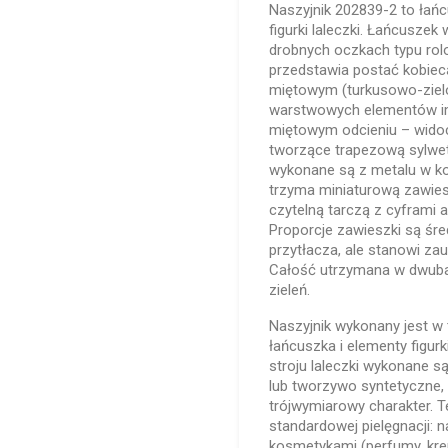
Naszyjnik 202839-2 to łań
figurki laleczki. Łańcuszek
drobnych oczkach typu rol
przedstawia postać kobiecą
miętowym (turkusowo-ziel
warstwowych elementów im
miętowym odcieniu – wido
tworzące trapezową sylwetk
wykonane są z metalu w kol
trzyma miniaturową zawies
czytelną tarczą z cyframi a
Proporcje zawieszki są śred
przytłacza, ale stanowi za
Całość utrzymana w dwubar
zieleń.
Naszyjnik wykonany jest w 
łańcuszka i elementy figur
stroju laleczki wykonane s
lub tworzywo syntetyczne, 
trójwymiarowy charakter. 
standardowej pielęgnacji: 
kosmetykami (perfumy, kr