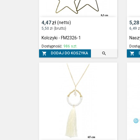
4,47
zł
5,28
(netto)
5,50
zł
(brutto)
6,49
z
Kolczyki - FM2326-1
Nasz
Dostępność:
986 szt.
Dostę



DODAJ DO KOSZYKA