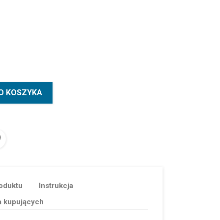
O KOSZYKA
oduktu
Instrukcja
a kupujących