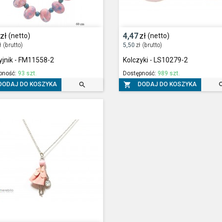
zł
4,47
zł
(netto)
(netto)
ł
(brutto)
5,50
zł
(brutto)
yjnik - FM11558-2
Kolczyki - LS10279-2
pność:
93 szt.
Dostępność:
989 szt.


DODAJ DO KOSZYKA
DODAJ DO KOSZYKA