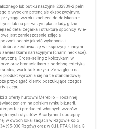
licznego lub butiku naszyjnik 202839-2 pełni
ego o wysokim potencjale ekspozycyjnym.
 przyciąga wzrok i zachęca do dotykania –
ynie lub na pierwszym planie lady, gdzie
jrzeć detal zegarka i strukturę spódnicy. W e-
owe jest zamieszczenie zdjęcia
e pozwoli ocenić jakość wykonania i
 dobrze zestawia się w ekspozycji z innymi
ub zawieszkami narracyjnymi (charm necklace),
matyczną. Cross-selling z kolczykami w
lorze oraz bransoletkam z podobną estetyką
średnią wartość koszyka. Ze względu na
i produkt wyróżnia się na tle standardowej
może przyciągać klientki poszukujące czegoś
ty sklepu.
i z oferty hurtowni Merebilo – rodzinnej
świadczeniem na polskim rynku biżuterii,
ni importer i producent własnych wzorów
ętrznych stylistów. Asortyment dostępny
nej w dwóch lokalizacjach w Rzgowie koło
 134 (95-030 Rzgów) oraz w C.H. PTAK, Hala G,