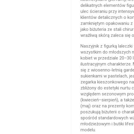
delikatnych elementów fig
ulec ścieraniu przy intens
klientów detalicznych o k
zamkniętym opakowaniu z da
jako biżuteria ze stali chir
wrażliwą skórą zaleca się 
Naszyjnik z figurką laleczki
wszystkim do młodszych n
kobiet w przedziale 20–30 
ilustracyjnym charakterze
się z wiosenno-letnią gard
sukienkami w pastelach, j
zegarka kieszonkowego nadaj
zbliżony do estetyki nurtu 
względem sezonowym produ
(kwiecień–sierpień), a tak
(maj) oraz na prezenty kom
poszukują biżuterii o char
spośród standardowych wz
młodzieżowym i butiki lifes
modelu.