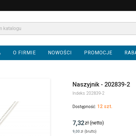
A
O FIRMIE
NOWOŚCI
PROMOCJE
RAB
Naszyjnik - 202839-2
Indeks
202839-2
12 szt.
Dostępność:
7,32
zł
(netto)
9,00
zł
(brutto)