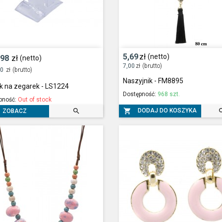
5,69
zł
(netto)
,98
zł
(netto)
7,00
zł
(brutto)
20
zł
(brutto)
Naszyjnik - FM8895
k na zegarek - LS1224
Dostępność:
968 szt.
pność:
Out of stock


DODAJ DO KOSZYKA
ZOBACZ