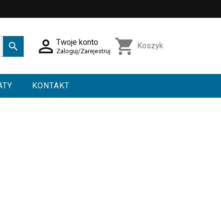

shopping_cart
Twoje konto

Koszyk
Zaloguj/Zarejestruj
ATY
KONTAKT