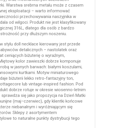
urki. Warstwa srebrna metalu może z czasem
ywnej eksploatacji – warto informować
onieczności przechowywania naszyjnika w
la od wilgoci. Produkt nie jest klasyfikowany
urgicznej 316L, dlatego dla osób z bardzo
ostrożność przy dłuższym noszeniu.
 w stylu doll necklace kierowany jest przede
abywców detalicznych – nastolatek oraz
lat ceniących biżuterię o wyraźnym,
. Miętowy kolor zawieszki dobrze komponuje
erobą w jasnych barwach: białymi koszulami,
eansowymi kurtkami. Motyw miniaturowego
e biżuterii lekko retro-fantazyjny ton,
cottagecore lub vintage-inspired fashion. Pod
kt dobrze rotuje w okresie wiosenno-letnim
że sprawdza się jako propozycja na Dzień Matki
unijne (maj–czerwiec), gdy klientki końcowe
akterze niebanalnym i wyróżniającym się
orów. Sklepy z asortymentem
tylowe to naturalne punkty dystrybucji tego