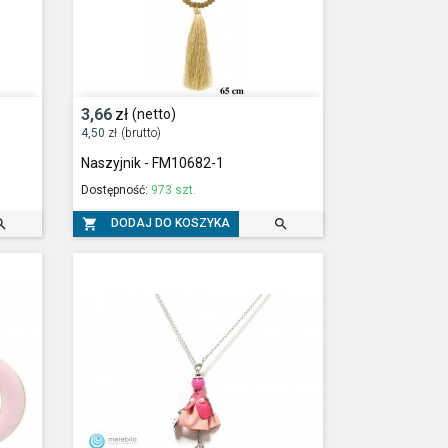
3,66
zł
(netto)
4,50
zł
(brutto)
Naszyjnik - FM10682-1
Dostępność:
973 szt.



DODAJ DO KOSZYKA