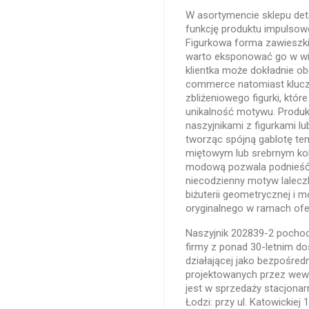
W asortymencie sklepu deta
funkcję produktu impulsow
Figurkowa forma zawieszki
warto eksponować go w witr
klientka może dokładnie obe
commerce natomiast klucz
zbliżeniowego figurki, któr
unikalność motywu. Produkt
naszyjnikami z figurkami l
tworząc spójną gablotę te
miętowym lub srebrnym ko
modową pozwala podnieść 
niecodzienny motyw laleczk
biżuterii geometrycznej i 
oryginalnego w ramach ofer
Naszyjnik 202839-2 pochodz
firmy z ponad 30-letnim do
działającej jako bezpośred
projektowanych przez wewn
jest w sprzedaży stacjonar
Łodzi: przy ul. Katowickiej