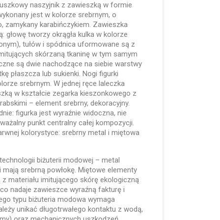
cuszkowy naszyjnik z zawieszką w formie
 wykonany jest w kolorze srebrnym, o
o, zamykany karabińczykiem. Zawieszka
: głowę tworzy okrągła kulka w kolorze
onym), tułów i spódnica uformowane są z
itujących skórzaną tkaninę w tym samym
czne są dwie nachodzące na siebie warstwy
ę płaszcza lub sukienki. Nogi figurki
orze srebrnym. W jednej ręce laleczka
zką w kształcie zegarka kieszonkowego z
rabskimi – element srebrny, dekoracyjny.
nie: figurka jest wyraźnie widoczna, nie
uważalny punkt centralny całej kompozycji.
wnej kolorystyce: srebrny metal i miętowa
technologii biżuterii modowej – metal
ki mają srebrną powłokę. Miętowe elementy
ą z materiału imitującego skórę ekologiczną
co nadaje zawieszce wyraźną fakturę i
Tego typu biżuteria modowa wymaga
należy unikać długotrwałego kontaktu z wodą,
emy) oraz mechanicznych uszkodzeń