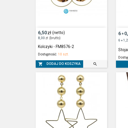
6,50
zł
(netto)
6
0
*
8,00
zł
(brutto)
6
1,
*
Kolczyki - FM8576-2
Stoja
Dostępność:
10 szt.
Dostę


DODAJ DO KOSZYKA