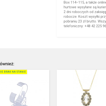
Box 114–115, a także onli
hurtowe wysyłane są kurie
2 dni roboczych od zaksię
robocze. Koszt wysyłki przy
pobraniu 23 zł brutto. Wsz
telefoniczny: +48 42 225 9
również:
IE BRAK NA STANIE