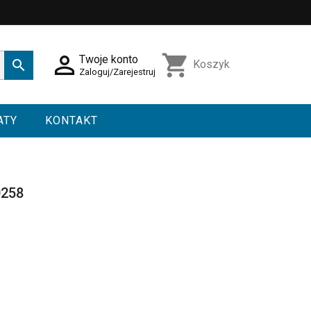

shopping_cart
Twoje konto

Koszyk
Zaloguj/Zarejestruj
ATY
KONTAKT
0258