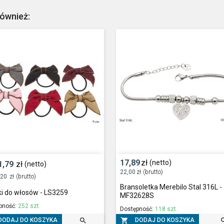
również:
17,89
zł
(netto)
1,79
zł
(netto)
22,00
zł
(brutto)
,20
zł
(brutto)
Bransoletka Merebilo Stal 316L -
i do włosów - LS3259
MF32628S
pność:
252 szt.
Dostępność:
118 szt.


DODAJ DO KOSZYKA
DODAJ DO KOSZYKA