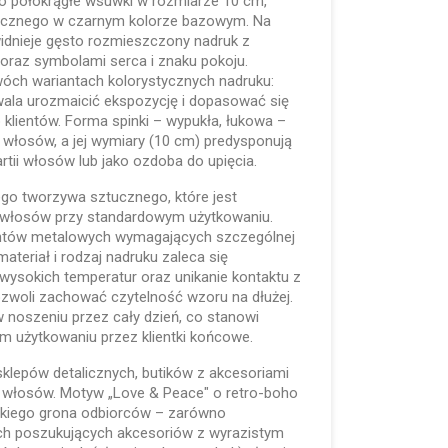
o półokrągłe wsuwki w rozmiarze 10 cm,
ucznego w czarnym kolorze bazowym. Na
widnieje gęsto rozmieszczony nadruk z
 oraz symbolami serca i znaku pokoju.
wóch wariantach kolorystycznych nadruku:
wala urozmaicić ekspozycję i dopasować się
p klientów. Forma spinki – wypukła, łukowa –
włosów, a jej wymiary (10 cm) predysponują
rtii włosów lub jako ozdoba do upięcia.
ego tworzywa sztucznego, które jest
 i włosów przy standardowym użytkowaniu.
entów metalowych wymagających szczególnej
materiał i rodzaj nadruku zaleca się
wysokich temperatur oraz unikanie kontaktu z
zwoli zachować czytelność wzoru na dłużej.
 w noszeniu przez cały dzień, co stanowi
ym użytkowaniu przez klientki końcowe.
sklepów detalicznych, butików z akcesoriami
 włosów. Motyw „Love & Peace" o retro-boho
rokiego grona odbiorców – zarówno
tych poszukujących akcesoriów z wyrazistym