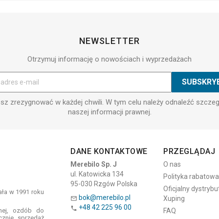
NEWSLETTER
Otrzymuj informację o nowościach i wyprzedażach
z zrezygnować w każdej chwili. W tym celu należy odnaleźć szcze
naszej informacji prawnej.
DANE KONTAKTOWE
PRZEGLĄDAJ
Merebilo Sp. J
O nas
ul. Katowicka 134
Polityka rabatowa
95-030 Rzgów Polska
Oficjalny dystrybu
tała w 1991 roku
bok@merebilo.pl
Xuping

+48 42 225 96 00

znej, ozdób do
FAQ
cznie sprzedaż