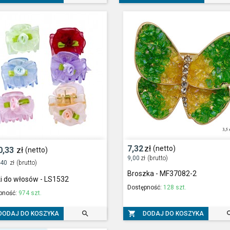
7,32
zł
(netto)
0,33
zł
(netto)
9,00
zł
(brutto)
,40
zł
(brutto)
Broszka - MF37082-2
i do włosów - LS1532
Dostępność:
128 szt.
pność:
974 szt.


DODAJ DO KOSZYKA
DODAJ DO KOSZYKA