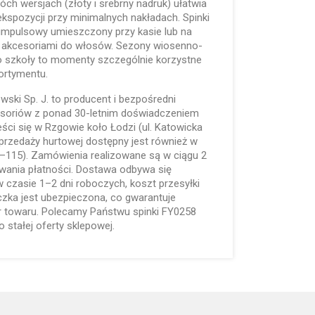
h wersjach (złoty i srebrny nadruk) ułatwia
kspozycji przy minimalnych nakładach. Spinki
 impulsowy umieszczony przy kasie lub na
 akcesoriami do włosów. Sezony wiosenno-
do szkoły to momenty szczególnie korzystne
ortymentu.
lewski Sp. J. to producent i bezpośredni
kcesoriów z ponad 30-letnim doświadczeniem
eści się w Rzgowie koło Łodzi (ul. Katowicka
sprzedaży hurtowej dostępny jest również w
4–115). Zamówienia realizowane są w ciągu 2
wania płatności. Dostawa odbywa się
 czasie 1–2 dni roboczych, koszt przesyłki
czka jest ubezpieczona, co gwarantuje
 towaru. Polecamy Państwu spinki FY0258
 stałej oferty sklepowej.