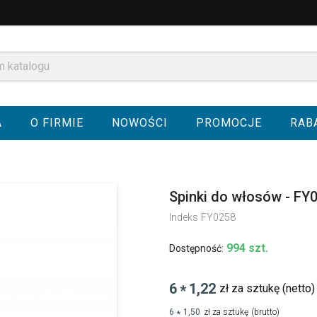
A
O FIRMIE
NOWOŚCI
PROMOCJE
RAB
Spinki do włosów - FY
Indeks
FY0258
994 szt.
Dostępność:
6
1,22
zł za sztukę
(netto)
*
6
1,50
zł za sztukę
(brutto)
*