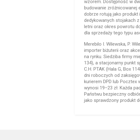
wzorem. Dostępność w dwóc
budowanie zróżnicowanej e
dobrze rotują jako produkt
dedykowanych stojakach z
letni oraz okres powrotu 
dla sprzedaży tego typu as
Merebilo I. Wilewska, P. Wi
importer biżuterii oraz a
na rynku. Siedziba firmy mi
134), a stacjonarny punkt 
C.H. PTAK (Hala G, Box 11
dni roboczych od zaksięgo
kurierem DPD lub Pocztex w
wynosi 19–23 zł. Każda pa
Państwu bezpieczny odbiór
jako sprawdzony produkt do