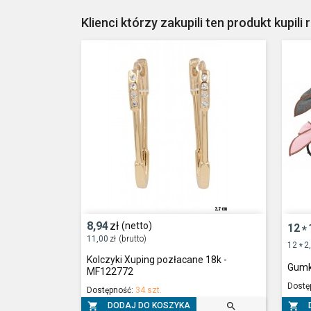
Klienci którzy zakupili ten produkt kupili 
8,94
zł
(netto)
12
*
11,00
zł
(brutto)
12
2
*
Kolczyki Xuping pozłacane 18k -
Gumk
MF122772
Dostę
Dostępność:
34 szt.



DODAJ DO KOSZYKA