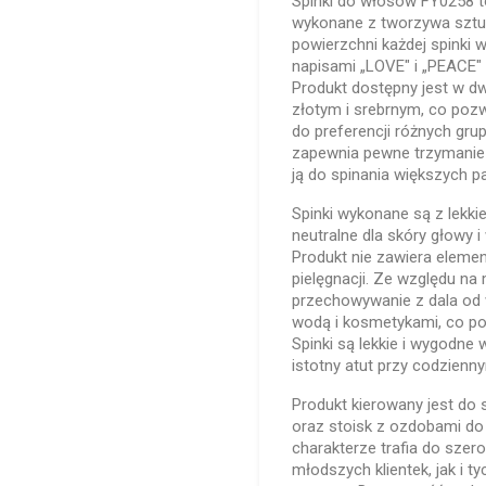
Spinki do włosów FY0258 t
wykonane z tworzywa szt
powierzchni każdej spinki 
napisami „LOVE" i „PEACE"
Produkt dostępny jest w d
złotym i srebrnym, co poz
do preferencji różnych gru
zapewnia pewne trzymanie 
ją do spinania większych pa
Spinki wykonane są z lekki
neutralne dla skóry głowy
Produkt nie zawiera elem
pielęgnacji. Ze względu na 
przechowywanie z dala od 
wodą i kosmetykami, co po
Spinki są lekkie i wygodne
istotny atut przy codzienn
Produkt kierowany jest do 
oraz stoisk z ozdobami do
charakterze trafia do sze
młodszych klientek, jak i 