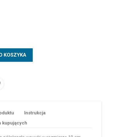
O KOSZYKA
oduktu
Instrukcja
a kupujących