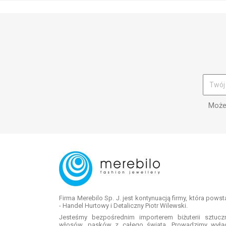
Możes
Firma Merebilo Sp. J. jest kontynuacją firmy, która pows
- Handel Hurtowy i Detaliczny Piotr Wilewski.
Jesteśmy bezpośrednim importerem biżuterii sztuc
włosów, pasków z całego świata. Prowadzimy wyłą