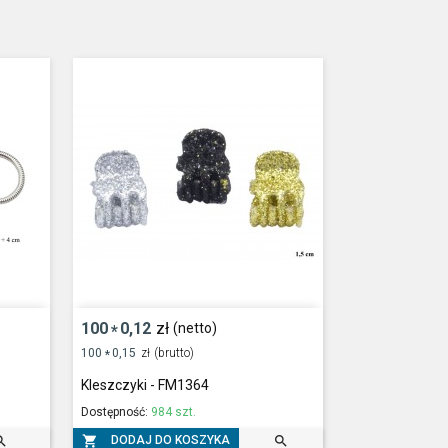
100
0,12
zł
(netto)
*
100
0,15
zł
(brutto)
*
Kleszczyki - FM1364
Dostępność:
984 szt.



DODAJ DO KOSZYKA