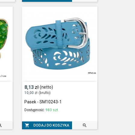
8,13
zł
(netto)
10,00
zł
(brutto)
Pasek - SM10243-1
Dostępność:
983 szt.



DODAJ DO KOSZYKA