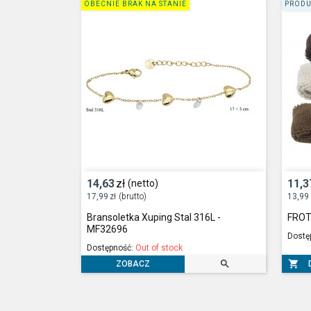
OBECNIE BRAK NA STANIE
PRODU
14,63
zł
11,3
(netto)
17,99
zł
(brutto)
13,99
Bransoletka Xuping Stal 316L -
FROTK
MF32696
Dostę
Dostępność:
Out of stock


ZOBACZ