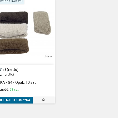
KT BEZ RABATU
7
zł
(netto)
zł
(brutto)
A - G4 - Opak. 10 szt.
pność:
63 szt.

DODAJ DO KOSZYKA