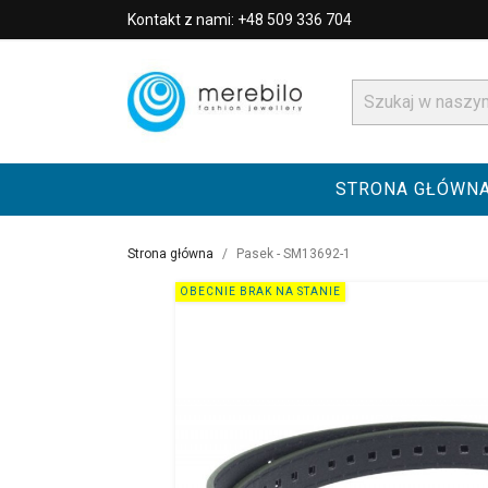
Kontakt z nami: +48 509 336 704
STRONA GŁÓWN
Strona główna
Pasek - SM13692-1
OBECNIE BRAK NA STANIE