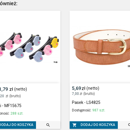
również:
5,69
zł
(netto)
1,79
zł
(netto)
7,00
zł
(brutto)
,20
zł
(brutto)
Pasek - LS4825
i - MF15675
Dostępność:
987 szt.
pność:
288 szt.


DODAJ DO KOSZYKA
DODAJ DO KOSZYKA