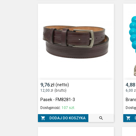
9,76
zł
4,88
(netto)
12,00
zł
(brutto)
6,00
z
Pasek - FM8281-3
Bran
Dostępność:
107 szt.
Dostę



DODAJ DO KOSZYKA