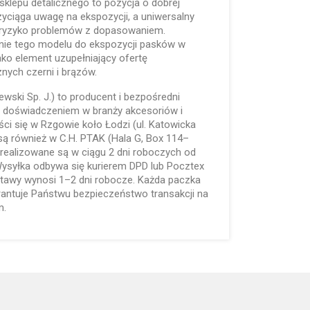
 sklepu detalicznego to pozycja o dobrej
rzyciąga uwagę na ekspozycji, a uniwersalny
 ryzyko problemów z dopasowaniem.
ie tego modelu do ekspozycji pasków w
ko element uzupełniający ofertę
nych czerni i brązów.
lewski Sp. J.) to producent i bezpośredni
m doświadczeniem w branży akcesoriów i
ieści się w Rzgowie koło Łodzi (ul. Katowicka
są również w C.H. PTAK (Hala G, Box 114–
realizowane są w ciągu 2 dni roboczych od
Wysyłka odbywa się kurierem DPD lub Pocztex
stawy wynosi 1–2 dni robocze. Każda paczka
rantuje Państwu bezpieczeństwo transakcji na
m.