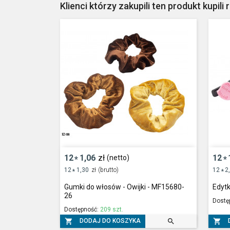
Klienci którzy zakupili ten produkt kupili 
12
1,06
zł
12
(netto)
*
*
12
1,30
zł
(brutto)
12
2
*
*
Gumki do włosów - Owijki - MF15680-
Edytk
26
Dostę
Dostępność:
209 szt.



DODAJ DO KOSZYKA