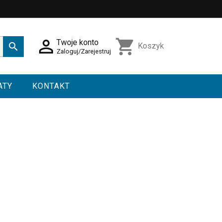

shopping_cart
Twoje konto

Koszyk
Zaloguj/Zarejestruj
ATY
KONTAKT