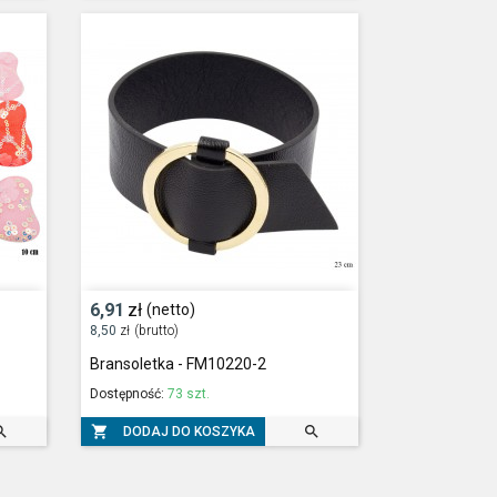
6,91
zł
(netto)
8,50
zł
(brutto)
Bransoletka - FM10220-2
Dostępność:
73 szt.



DODAJ DO KOSZYKA