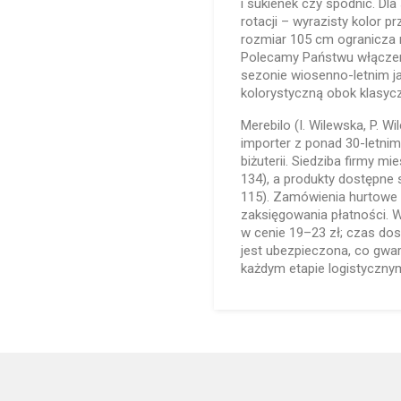
i sukienek czy spódnic. Dla
rotacji – wyrazisty kolor p
rozmiar 105 cm ogranicza
Polecamy Państwu włączen
sezonie wiosenno-letnim ja
kolorystyczną obok klasycz
Merebilo (I. Wilewska, P. Wi
importer z ponad 30-letni
biżuterii. Siedziba firmy m
134), a produkty dostępne 
115). Zamówienia hurtowe 
zaksięgowania płatności. 
w cenie 19–23 zł; czas do
jest ubezpieczona, co gwa
każdym etapie logistyczny