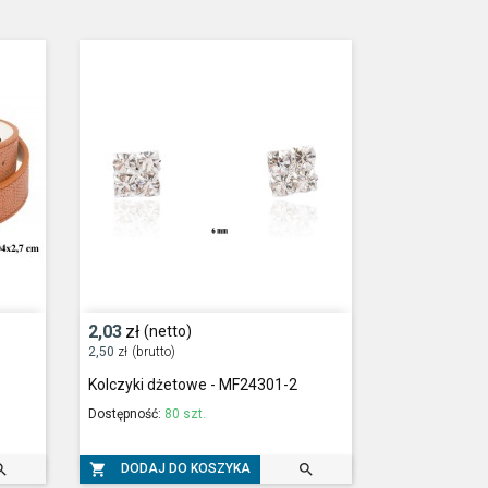
2,03
zł
(netto)
2,50
zł
(brutto)
Kolczyki dżetowe - MF24301-2
Dostępność:
80 szt.



DODAJ DO KOSZYKA