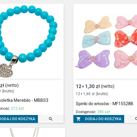
zł
(netto)
12
1,30
zł
(netto)
*
ł
(brutto)
12
1,60
zł
(brutto)
*
soletka Merebilo - MBBS3
Spinki do włosów - MF15528B
pność:
272 szt.
Dostępność:
280 szt.


DODAJ DO KOSZYKA
DODAJ DO KOSZYKA