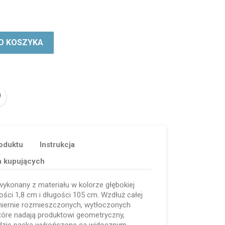
O KOSZYKA
oduktu
Instrukcja
a kupujących
konany z materiału w kolorze głębokiej
ości 1,8 cm i długości 105 cm. Wzdłuż całej
miernie rozmieszczonych, wytłoczonych
które nadają produktowi geometryczny,