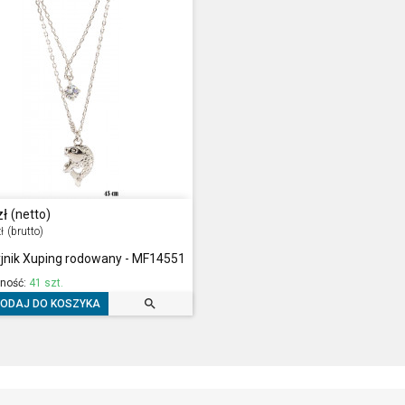
zł
(netto)
ł
(brutto)
jnik Xuping rodowany - MF14551
ność:
41 szt.

ODAJ DO KOSZYKA