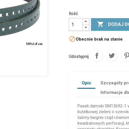
Ilość

DODAJ D

Obecnie brak na stanie
Udostępnij
Opis
Szczegóły pr
Informacje dl
Pasek damski SM13692-1 wy
butelkowej zieleni o szerok
taśmy biegnie rząd równo
kwadratowych perforacji, 