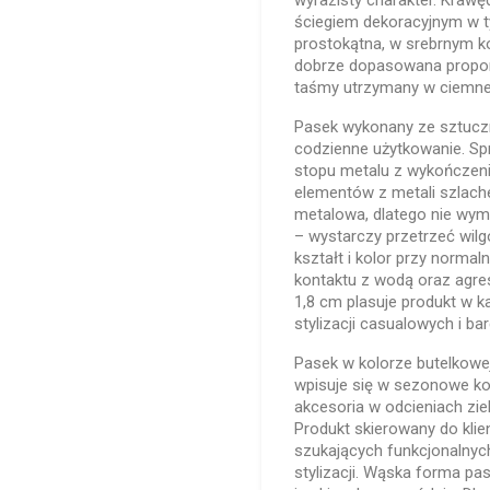
wyrazisty charakter. Kra
ściegiem dekoracyjnym w 
prostokątna, w srebrnym ko
dobrze dopasowana propor
taśmy utrzymany w ciemnej,
Pasek wykonany ze sztuczn
codzienne użytkowanie. Sp
stopu metalu z wykończeni
elementów z metali szlachet
metalowa, dlatego nie wym
– wystarczy przetrzeć wilg
kształt i kolor przy norma
kontaktu z wodą oraz agr
1,8 cm plasuje produkt w k
stylizacji casualowych i ba
Pasek w kolorze butelkowej
wpisuje się w sezonowe kol
akcesoria w odcieniach zie
Produkt skierowany do klie
szukających funkcjonalnyc
stylizacji. Wąska forma pa