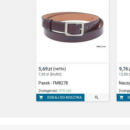
5,69
zł
9,76
(netto)
7,00
zł
(brutto)
12,00
z
Pasek - FM8278
Naszy
Dostępność:
970 szt.
Dostęp



DODAJ DO KOSZYKA
D