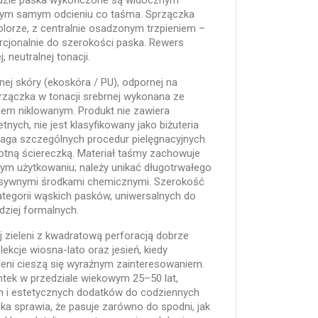
wędzie paska wykończone są widocznym
tym samym odcieniu co taśma. Sprzączka
lorze, z centralnie osadzonym trzpieniem –
cjonalnie do szerokości paska. Rewers
 neutralnej tonacji.
ej skóry (ekoskóra / PU), odpornej na
rzączka w tonacji srebrnej wykonana ze
em niklowanym. Produkt nie zawiera
nych, nie jest klasyfikowany jako biżuteria
aga szczególnych procedur pielęgnacyjnych
otną ściereczką. Materiał taśmy zachowuje
lnym użytkowaniu; należy unikać długotrwałego
esywnymi środkami chemicznymi. Szerokość
ategorii wąskich pasków, uniwersalnych do
rdziej formalnych.
 zieleni z kwadratową perforacją dobrze
ekcje wiosna-lato oraz jesień, kiedy
leni cieszą się wyraźnym zainteresowaniem.
ntek w przedziale wiekowym 25–50 lat,
h i estetycznych dodatków do codziennych
ska sprawia, że pasuje zarówno do spodni, jak