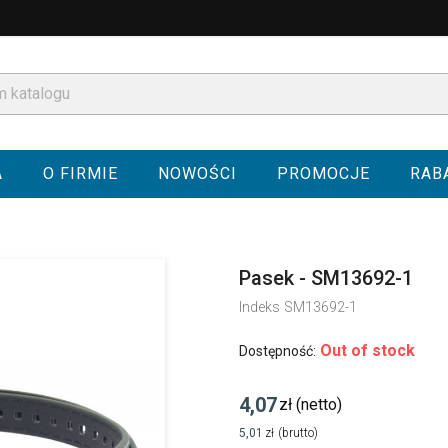
A
O FIRMIE
NOWOŚCI
PROMOCJE
RAB
Pasek - SM13692-1
Indeks
SM13692-1
Out of stock
Dostępność:
4,07
zł
(netto)
5,01
zł
(brutto)