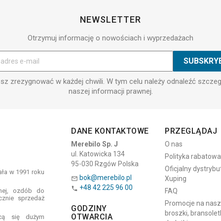
NEWSLETTER
Otrzymuj informację o nowościach i wyprzedażach
z zrezygnować w każdej chwili. W tym celu należy odnaleźć szcze
naszej informacji prawnej.
DANE KONTAKTOWE
PRZEGLĄDAJ
Merebilo Sp. J
O nas
ul. Katowicka 134
Polityka rabatowa
95-030 Rzgów Polska
Oficjalny dystrybu
tała w 1991 roku
bok@merebilo.pl
Xuping

+48 42 225 96 00

znej, ozdób do
FAQ
cznie sprzedaż
Promocje na naszyj
GODZINY
broszki, bransoletk
OTWARCIA
ącą się dużym