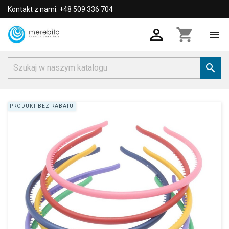
Kontakt z nami: +48 509 336 704

shopping_cart


PRODUKT BEZ RABATU