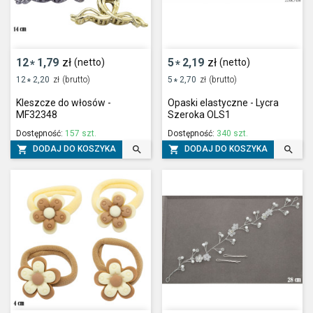
12
1,79
zł
5
2,19
zł
(netto)
(netto)
*
*
12
2,20
zł
(brutto)
5
2,70
zł
(brutto)
*
*
Kleszcze do włosów -
Opaski elastyczne - Lycra
MF32348
Szeroka OLS1
Dostępność:
157 szt.
Dostępność:
340 szt.




DODAJ DO KOSZYKA
DODAJ DO KOSZYKA