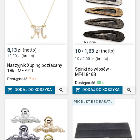
8,13
zł
(netto)
10
1,63
zł
(netto)
*
10,00
zł
(brutto)
10
2,00
zł
(brutto)
*
Naszyjnik Xuping pozłacany
Spinki do włosów -
18k - MF7911
MF41846B
Dostępność:
7 szt.
Dostępność:
55 szt.




DODAJ DO KOSZYKA
DODAJ DO KOSZYKA
PRODUKT BEZ RABATU