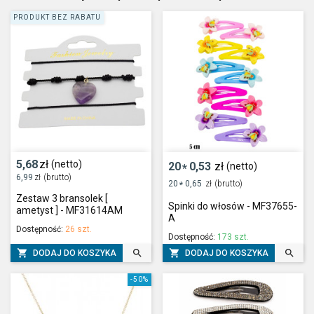
PRODUKT BEZ RABATU
5,68
zł
(netto)
20
0,53
zł
(netto)
*
6,99
zł
(brutto)
20
0,65
zł
(brutto)
*
Zestaw 3 bransolek [
Spinki do włosów - MF37655-
ametyst ] - MF31614AM
A
Dostępność:
26 szt.
Dostępność:
173 szt.




DODAJ DO KOSZYKA
DODAJ DO KOSZYKA
-50%