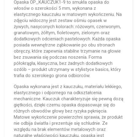
Opaska OP_KAUCZUK1-9 to smukła opaska do
włosów o szerokości 5 mm, wykonana z
elastycznego kauczuku w matowym wykończeniu. Na
zdjęciu widoczny jest zestaw ośmiu opasek w
żywych, nasyconych kolorach: różowym, czerwonym,
granatowym, żółtym, fioletowym, zielonym oraz
dodatkowych odcieniach pastelowych. Każda opaska
posiada wewnętrzne ząbkowanie po obu stronach
obręczy, które zapewnia stabilne trzymanie na głowie
bez zsuwania się podczas noszenia. Forma
półokrągła, klasyczna, bez żadnych dodatkowych
ozdób – produkt utrzymany w stylistyce basics, który
trafia do szerokiego grona odbiorców.
Opaska wykonana jest z kauczuku, materiału lekkiego,
elastycznego i odpornego na odkształcenia
mechaniczne. Kauczuk charakteryzuje się pewną dozą
giętkości, dzięki czemu opaska dopasowuje się do
różnych obwodów głowy bez ryzyka pęknięcia.
Matowe wykończenie powierzchni sprawia, że produkt
nie odbija światła i prezentuje się schludnie. Ze
względu na brak elementów metalowych oraz
naturalne właściwości kauczuku, opaska jest