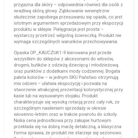
przyjazna dla skóry – odpowiednia również dla osób z
wrażliwą skórą głowy. Ząbkowanie wewnętrzne
skutecznie zapobiega przesuwaniu się opaski, co jest
istotnym argumentem sprzedażowym przy ekspozycji
produktu w sklepie. Pielęgnacja jest prosta –
wystarczy przetrzeć wilgotną ściereczką. Produkt nie
wymaga szczególnych warunków przechowywania.
Opaska OP_KAUCZUK1-9 kierowana jest przede
wszystkim do sklepów z akcesoriami do włosów,
drogerii, butików z odzieżą dziecięcą i młodzieżową
oraz punktów z dodatkami mody codziennej. Bogata
paleta kolorów – w jednym SKU Państwo otrzymują
mix odcieni – ułatwia ekspozycję i pozwala na
stworzenie atrakcyjnej prezentacji kolorystycznej przy
kasie lub na wysuwanym stojaku. Produkt
charakteryzuje się wysoką rotacją przez cały rok, ze
szczególnym nasileniem sprzedaży w okresie
wiosenno-letnim oraz w trakcie powrotu do szkoły.
Niska cena jednostkowa przy zakupie hurtowym
przekłada się na dobrą marżę detaliczną, a klasyczna
forma sprawia, że produkt nie starzeje się sezonowo.