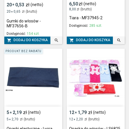
6,50
zł
(netto)
20
0,53
zł
(netto)
*
8,00
zł
(brutto)
20
0,65
zł
(brutto)
*
Tiara - MF37945-2
Gumki do włosów -
Dostępność:
285 szt.
MF37656-B
Dostępność:
154 szt.




DODAJ DO KOSZYKA
DODAJ DO KOSZYKA
PRODUKT BEZ RABATU
5
2,19
zł
12
1,79
zł
(netto)
(netto)
*
*
5
2,70
zł
(brutto)
12
2,20
zł
(brutto)
*
*
Opaski elastyczne - Lycra
Opaska do włosów - LS6825